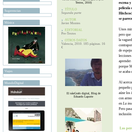
escena y
Textos, 2010)
película
TÍTULO
Sugerencias
Segunda parte
Hitchcoc
se parec
AUTOR
Música
Javier Montes
Unos mimb
EDITORIAL
Pre-Textos
pero que 
la vagued
OTROS DATOS
Valencia, 2010. 185 páginas. 16
contrapor
€
de espejo
lecciones
aprender 
porque Mo
Viajes
se acaba 
Al acerca
MundoDigital
pequeño 
aúne los 
El náuGrafo digital, Blog de
Eduardo Laporte
con armon
en
La ins
Pero pasa
inclusión
Los per