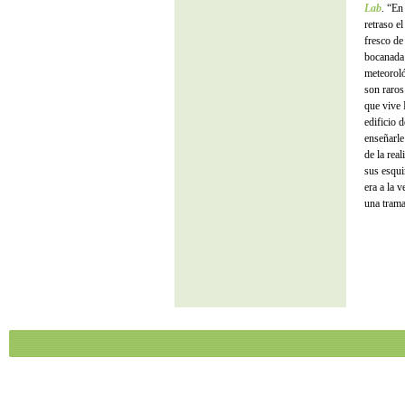
Lab
. “En
retraso e
fresco de
bocanada 
meteoroló
son raros
que vive 
edificio d
enseñarle
de la rea
sus esqui
era a la 
una trama