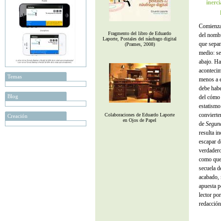
inerc
Comienza 
Fragmento del libro de Eduardo
del nombr
Laporte, Postales del náufrago digital
que sepam
(Prames, 2008)
medio: se
abajo. Ha
acontecim
Temas
menos a e
debe habe
Blog
del cómo
estatismo
convierte
Colaboraciones de Eduardo Laporte
Creación
en Ojos de Papel
de
Segun
resulta i
escapar d
verdadero
como que 
secuela d
acabado, 
apuesta p
lector por
redacción