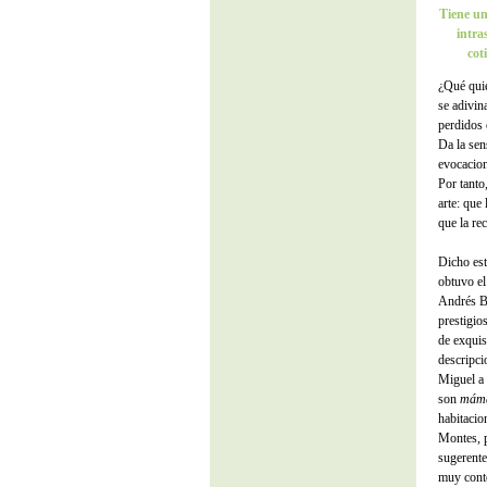
Tiene un
intra
cot
¿Qué quie
se adivin
perdidos 
Da la sen
evocacion
Por tanto
arte: que
que la re
Dicho est
obtuvo e
Andrés Ba
prestigio
de exquis
descripci
Miguel a 
son
mám
habitacio
Montes, p
sugerente
muy cont