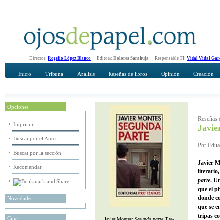
Director:
Rogelio López Blanco
Editora:
Dolores Sanahuja
Responsable TI:
Vidal Vidal Gar
Inicio
Tribuna
Análisis
Reseñas de libros
Opinión
Creación
Opciones
Recomendar
Su nombre Completo
Reseñas d
Imprimir
Javie
Buscar por el Autor
Por Eduar
Buscar por la sección
Javier M
Recomendar
literario
parte
. U
que el p
donde co
Novedades
que se e
tripas co
Cine
Javier Montes:
Segunda parte
(Pre-