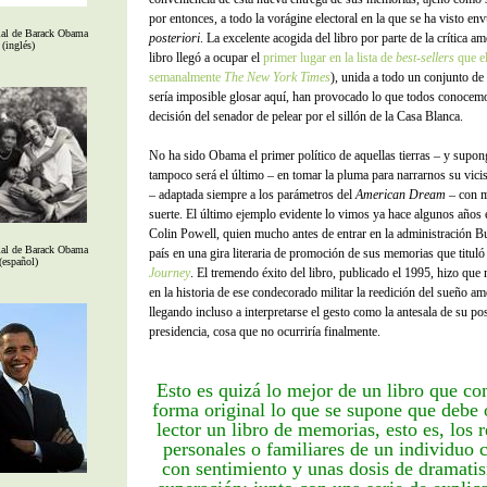
por entonces, a todo la vorágine electoral en la que se ha visto en
ial de Barack Obama
posteriori
. La excelente acogida del libro por parte de la crítica am
(inglés)
libro llegó a ocupar el
primer lugar en la lista de
best-sellers
que e
semanalmente
The New York Times
), unida a todo un conjunto de
sería imposible glosar aquí, han provocado lo que todos conocemo
decisión del senador de pelear por el sillón de la Casa Blanca.
No ha sido Obama el primer político de aquellas tierras – y supo
tampoco será el último – en tomar la pluma para narrarnos su vici
– adaptada siempre a los parámetros del
American Dream
– con m
suerte. El último ejemplo evidente lo vimos ya hace algunos años e
Colin Powell, quien mucho antes de entrar en la administración Bu
ial de Barack Obama
país en una gira literaria de promoción de sus memorias que titul
(español)
Journey
. El tremendo éxito del libro, publicado el 1995, hizo qu
en la historia de ese condecorado militar la reedición del sueño am
llegando incluso a interpretarse el gesto como la antesala de su pos
presidencia, cosa que no ocurriría finalmente.
Esto es quizá lo mejor de un libro que c
forma original lo que se supone que debe o
lector un libro de memorias, esto es, los 
personales o familiares de un individuo 
con sentimiento y unas dosis de dramati