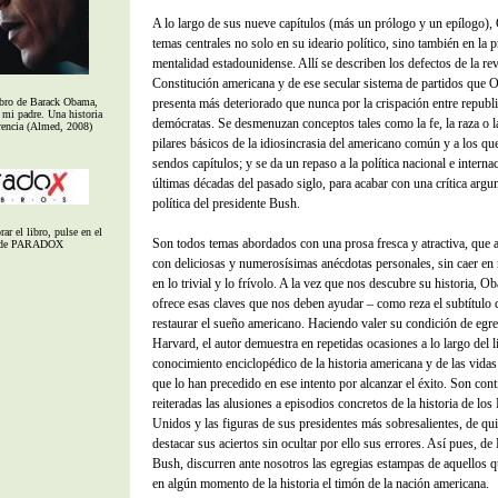
A lo largo de sus nueve capítulos (más un prólogo y un epílogo)
temas centrales no solo en su ideario político, sino también en la 
mentalidad estadounidense. Allí se describen los defectos de la re
Constitución americana y de ese secular sistema de partidos que
ibro de Barack Obama,
presenta más deteriorado que nunca por la crispación entre republ
 mi padre. Una historia
demócratas. Se desmenuzan conceptos tales como la fe, la raza o la
erencia (Almed, 2008)
pilares básicos de la idiosincrasia del americano común y a los qu
sendos capítulos; y se da un repaso a la política nacional e internac
últimas décadas del pasado siglo, para acabar con una crítica argu
política del presidente Bush.
ar el libro, pulse en el
Son todos temas abordados con una prosa fresca y atractiva, que at
 de PARADOX
con deliciosas y numerosísimas anécdotas personales, sin caer en
en lo trivial y lo frívolo. A la vez que nos descubre su historia, 
ofrece esas claves que nos deben ayudar – como reza el subtítulo d
restaurar el sueño americano. Haciendo valer su condición de egr
Harvard, el autor demuestra en repetidas ocasiones a lo largo del l
conocimiento enciclopédico de la historia americana y de las vidas
que lo han precedido en ese intento por alcanzar el éxito. Son con
reiteradas las alusiones a episodios concretos de la historia de los
Unidos y las figuras de sus presidentes más sobresalientes, de qui
destacar sus aciertos sin ocultar por ello sus errores. Así pues, de
Bush, discurren ante nosotros las egregias estampas de aquellos 
en algún momento de la historia el timón de la nación americana.