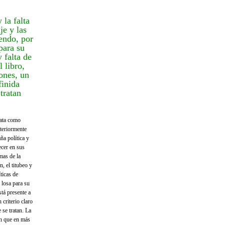
 la falta
je y las
endo, por
para su
 falta de
l libro,
ones, un
finida
tratan
rata como
teriormente
ña política y
ecer en sus
mas de la
n, el titubeo y
ticas de
 losa para su
stá presente a
 criterio claro
 se tratan. La
en que en más