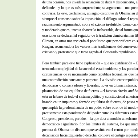
de una ocasión, nos invada la sensación de duda y desconcierto, a
defiende – y lo que es más sorprendente, se argumenta – una postu
contraria. Es este, ciertamente, un signo distintivo de Obama: su 
siempre el consenso sobre la imposición, el diálogo sobre el repro
razonamiento argumentado sobre el axioma irrefutable. Como cand
y moderado que es, intenta abarcar lo inabarcable, de tal forma que
ocasiones se declara fiel seguidor de la tradición demócrata más li
Clinton, en otras nos recuerda al populismo que personificara en 
Reagan, recurriendo a los valores más tradicionales del conserva
cristiano y protestante que tanto agrada al electorado republicano.
Pero también para esto tiene explicación – que no justificación – 
tremenda complejidad de la sociedad estadounidense y las peculia
circunstancias de su nacimiento como república federal, las que h
una contradicción constante y perpetua. La división entre republic
demócratas o conservadores y liberales, no es en última instancia, 
plasmación de ese equilibrio de fuerzas – el famoso
checks and b
está en la base de todo el sistema político y constitucional americ
basado en un impuesto y forzado equilibrio de fuerzas, de pesos y
que impide la predominancia de un poder sobre otro, de tal modo 
precisamente esta ponderación del poder entre los diferentes esta
Congreso, presidente, partidos – la que dota al modelo americano 
democrático e igualitario. Son los límites del sistema, los que mar
postura de Obama; un discurso que se sitúa en el centro por miedo
decantación hacia izquierda o derecha, conlleve el castigo esperabl