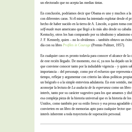
un electorado que no acepta las medias tintas.
En conclusión, podríamos decir que Obama es uno y muchos a la 
con diferentes caras. Si él mismo ha intentado explotar desde el pr
hecho de haber nacido en la tierra de A. Lincoln, a quien toma co
self-made man
americano que llegó a lo más alto desde su cabaña 
Kentucky, otros los han comparado por su idealismo y adanismo c
J. F. Kennedy, quien – no lo olvidemos – también obtuvo un éxito
día con su libro
Profiles in Courage
(Premio Pulitzer, 1957).
En cualquier caso es pronto todavía para conocer el alcance de la ca
de este recién llegado. De momento, eso sí, ya nos ha dejado un le
que conviene conocer tanto por la indudable vigencia – y quien sab
importancia – del personaje, como por el esfuerzo que representa 
tiempo, reflejar y argumentar con criterio las ideas políticas propia
un biógrafo o a la simple entrevista adulatoria. En este sentido, me
aconsejar la lectura de
La audacia de la esperanza
como un libro 
interés, tanto por su carácter sugestivo para los que amamos y di
esa compleja pieza de la historia universal que es la historia de lo
Unidos, como también por su estilo fresco y esa prosa agradable 
convierten en un libro de memorias apto para cualquier lector que
interés inherente a toda trayectoria de superación personal.