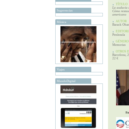
TÍTULO
La audacia 
Sugerencias
Cómo restau
americano
AUTOR
Música
Barack Oba
EDITORI
Península
GÉNERO
Memorias
OTROS D
Barcelona, 
22 €
Viajes
MundoDigital
Ba