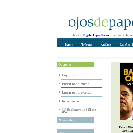
Director:
Rogelio López Blanco
Editora:
Dolores
Inicio
Tribuna
Análisis
Reseñas d
Opciones
Recomendar
Su nombre Co
Imprimir
Buscar por el Autor
Buscar por la sección
Recomendar
Novedades
Barack Obam
esperanza
Cine