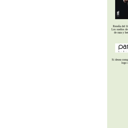
Reseña del l
Los sueños de
de raza y h
Si desea compr
logo