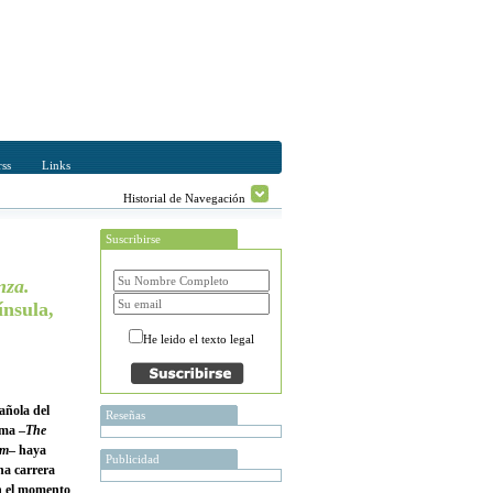
ss
Links
Historial de Navegación
Suscribirse
nza.
nsula,
He leido el texto legal
añola del
Reseñas
ama –
The
am
– haya
Publicidad
na carrera
on el momento