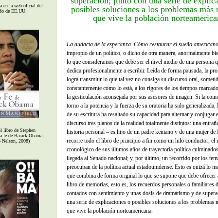
superación; junto con una serie de explic
 en la web oficial del
posibles soluciones a los problemas más 
do de EE.UU.
que vive la población norteamerica
La audacia de la esperanza. Cómo restaurar el sueño american
impropio de un político, o dicho de otra manera, anormalmente bie
lo que consideramos que debe ser el nivel medio de una persona 
dedica profesionalmente a escribir. Leída de forma pausada, la p
logra transmitir lo que tal vez no consiga su discurso oral, someti
constantemente como lo está, a los rigores de los tiempos marcados
la gesticulación aconsejada por sus asesores de imagen. Si la coin
torno a la potencia y la fuerza de su oratoria ha sido generalizada, 
de su escritura ha resaltado su capacidad para alternar y conjuga
discurso tres planos de la realidad totalmente distintos: una entraña
l libro de Stephen
historia personal – es hijo de un padre keniano y de una mujer de
a fe de Barack Obama
recorre todo el libro de principio a fin como un hilo conductor, el 
 Nelson, 2008)
cronológico de sus últimos años de trayectoria política culminado
llegada al Senado nacional; y, por último, un recorrido por los te
preocupan de la política actual estadounidense. Esto es quizá lo me
que combina de forma original lo que se supone que debe ofrecer a
libro de memorias, esto es, los recuerdos personales o familiares 
contados con sentimiento y unas dosis de dramatismo y de supera
una serie de explicaciones o posibles soluciones a los problemas 
que vive la población norteamericana.