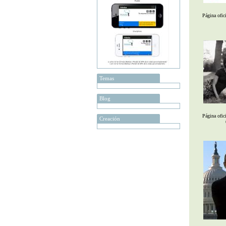
Página ofic
Temas
Blog
Página ofic
Creación