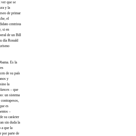
l ver que se
ra y la
deseo de primar
che, el
idato centrista
, si en
beral de un Bill
su día Ronald
durismo
Obama. Es la
res
acen de su país
anos y
sino la
alances
– que
ano: un sistema
 contrapesos,
que es
mentos –
de su carácter
can sin duda la
 a que la
e por parte de