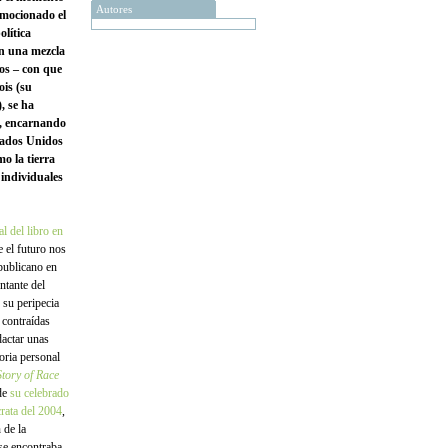
Autores
nmocionado el
olítica
on una mezcla
os – con que
ois (su
, se ha
o, encarnando
stados Unidos
mo la tierra
 individuales
al del libro en
e el futuro nos
publicano en
ntante del
o su peripecia
 contraídas
dactar unas
oria personal
tory of Race
 de
su celebrado
rata del 2004
,
 de la
se encontraba