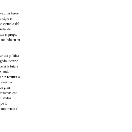
vez, un héroe
incipio el
mo ejemplo del
natal de
on el propio
 rotundo en su
rrera política
gado literario
e si la futura
en todo
s sin recurrir a
 atrevo a
de gran
sfrutamos con
s Estados
que lo
 comprenda el