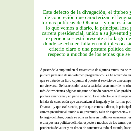
Este defecto de la divagación, el titubeo y
de concreción que caracterizan el lengua
formas políticas de Obama – y que está si
lo que vemos a diario, la principal losa 
carrera presidencial, unido a su juventud y
experiencia – está presente a lo largo de
donde se echa en falta en múltiples ocasi
criterio claro o una postura política de
respecto a muchos de los temas que se 
A pesar de la amplitud en el tratamiento de algunos temas, no se t
pudiera pensarse de un volumen programático. Ya he advertido an
que se trata de un libro coyuntural puesto al servicio de una campa
no viceversa. Se ha acusado hasta la saciedad a su autor de no ofr
más de trescientas páginas ninguna solución concreta a los proble
política americana y en parte es cierto. Este defecto de la divagació
la falta de concreción que caracterizan el lenguaje y las formas polí
Obama – y que está siendo, por lo que vemos a diario, la principal
carrera presidencial, unido a su juventud y falta de experiencia – e
lo largo del libro, donde se echa en falta en múltiples ocasiones, un
o una postura política definida respecto a muchos de los temas que
prudencia del autor y su deseo de contentar a todo el mundo, hac