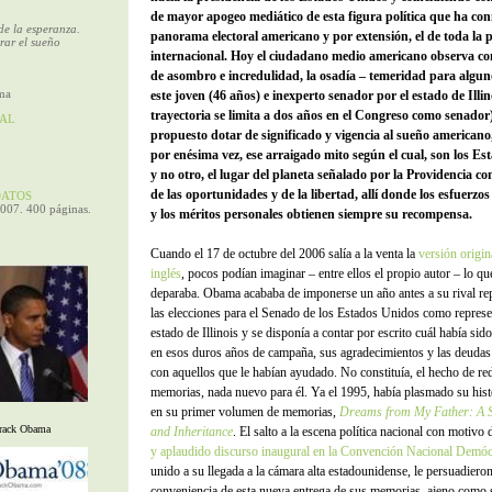
de mayor apogeo mediático de esta figura política que ha co
de la esperanza.
panorama electoral americano y por extensión, el de toda la p
rar el sueño
internacional. Hoy el ciudadano medio americano observa c
de asombro e incredulidad, la osadía – temeridad para algun
ma
este joven (46 años) e inexperto senador por el estado de Illin
trayectoria se limita a dos años en el Congreso como senador)
AL
propuesto dotar de significado y vigencia al sueño american
por enésima vez, ese arraigado mito según el cual, son los E
y no otro, el lugar del planeta señalado por la Providencia co
de las oportunidades y de la libertad, allí donde los esfuerzos
ATOS
2007. 400 páginas.
y los méritos personales obtienen siempre su recompensa.
Cuando el 17 de octubre del 2006 salía a la venta la
versión origin
inglés
, pocos podían imaginar – entre ellos el propio autor – lo qu
deparaba. Obama acababa de imponerse un año antes a su rival re
las elecciones para el Senado de los Estados Unidos como represe
estado de Illinois y se disponía a contar por escrito cuál había sid
en esos duros años de campaña, sus agradecimientos y las deudas
con aquellos que le habían ayudado. No constituía, el hecho de re
memorias, nada nuevo para él. Ya el 1995, había plasmado su hist
en su primer volumen de memorias,
Dreams from My Father: A S
rack Obama
and Inheritance
. El salto a la escena política nacional con motivo
y aplaudido discurso inaugural en la Convención Nacional Demóc
unido a su llegada a la cámara alta estadounidense, le persuadieron
conveniencia de esta nueva entrega de sus memorias, ajeno como 