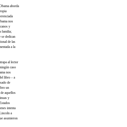
, Obama aborda
propia
verenciada
 Obama nos
icanos y
 familia;
e se dedican
ional de las
mentada a la
rapa al lector
 ningún caso
Obama nos
el libro – a
esado de
ibro un
 de aquellos
tinuas y
 Estados
enes intenta
 Lincoln a
que asumieron