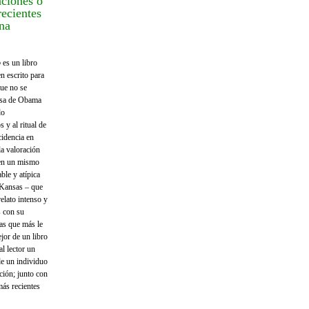
aciones o
recientes
na
o
es un libro
n escrito para
que no se
rosa de Obama
do
 y al ritual de
cidencia en
la valoración
r en un mismo
ble y atípica
 Kansas – que
relato intenso y
s con su
mas que más le
jor de un libro
l lector un
de un individuo
ción; junto con
más recientes