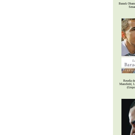
Barack Obama
Sena
Reseña de
Mansfield, L
(Grupo