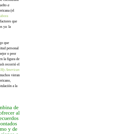
vuelto
a
ericana (el
labora
 factores que
s ya: la
ngo que
situd personal
ejor o peor
n la figura de
sh recorrió el
ó
My American
e muchos vieran
ericano,
tulación a la
ombina de
frecer al
recuerdos
contados
smo y de