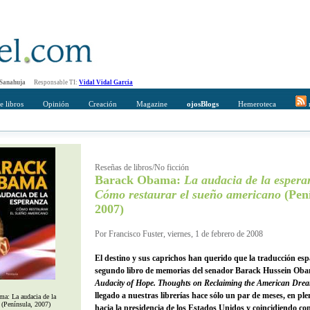
 Sanahuja
Responsable TI:
Vidal Vidal Garcia
e libros
Opinión
Creación
Magazine
ojosBlogs
Hemeroteca
r
mpleto
Direccción de correo del destinatario
Reseñas de libros/No ficción
Barack Obama:
La audacia de la espera
Cómo restaurar el sueño americano
(Pení
2007)
Por Francisco Fuster, viernes, 1 de febrero de 2008
El destino y sus caprichos han querido que la traducción esp
segundo libro de memorias del senador Barack Hussein Ob
Audacity of Hope. Thoughts on Reclaiming the American Dre
llegado a nuestras librerías hace sólo un par de meses, en ple
a: La audacia de la
 (Península, 2007)
hacia la presidencia de los Estados Unidos y coincidiendo c