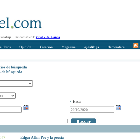
 Sanahuja
Responsable TI:
Vidal Vidal Garcia
e libros
Opinión
Creación
Magazine
ojosBlogs
Hemeroteca
r
erios de búsqueda
os de búsqueda
Hasta
2007
Edgar Allan Poe y la poesía