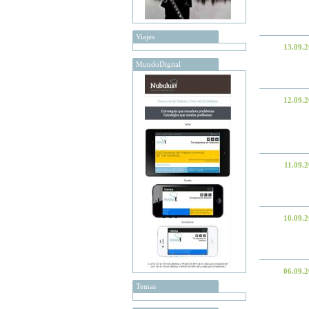
Viajes
13.09.
MundoDigital
12.09.
11.09.
10.09.
06.09.
Temas