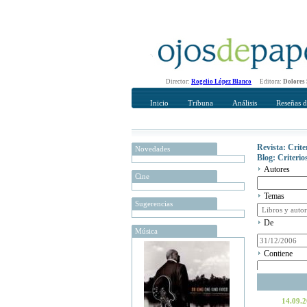
Director:
Rogelio López Blanco
Editora:
Dolores
Inicio
Tribuna
Análisis
Reseñas d
Revista: Crit
Novedades
Blog: Criteri
Autores
Cine
Temas
Sugerencias
De
Música
Contiene
14.09.