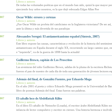
Libros y autores
De todas las voluntades poéticas que en el mundo han sido, quizá la que mayor pe
ejerciendo hoy sobre nosotros, es la que dejó esbozada Edgar Allan Poe
2007
Oscar Wilde: errores y certezas
Libros y autores
¿Fue Oscar Wilde un profeta del catolicismo en la Inglaterra victoriana? De ser así,
ante la última y más divertida de sus paradojas
2007
Alessandro Seregni: El antiamericanismo español (Síntesis, 2007)
Libros y autores
Este libro expone las causas, características y evolución de la historia del sentimien
antiamericano en España durante el siglo XX, recorriendo un largo camino que, en
e “izquierda”, va de la guerra de 1898 hasta la actualid
2007
Guillermo Brown, capitán de Los Proscritos
Libros y autores
Las aventuras del niño Guillermo Brown, salidas de la pluma de la escritora Rich
fueron el pan de nuestro de cada día de toda una generación de jóvenes lectores es
2007
Además del final, de González Fuentes, por Eduardo Moga
Libros y autores
En el año 2001 el poeta y crítico Eduardo Moga presentó en la Universidad de Ba
libro de poemas Además del final. Estas fueron sus palabras.
2007
El caballo loco de Abdelfattah Kilito
Libros y autores
En el libro El caballo de Nietzsche (Losada), el escritor árabe Abdelfattah Kilito no
infancia de lector compulsivo y escritor en ciernes. Una historia hermosa e inolvid