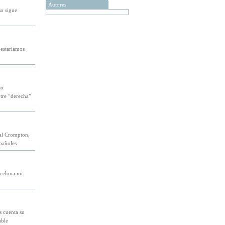
Autores
so sigue
 estaríamos
to
tre “derecha”
mal Crompton,
pañoles
rcelona mi
s cuenta su
able