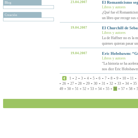
23.04.2007
El Romanticismo seg
Blog
Libros y autores
¿Qué fue el Romanticismo
Creación
un libro que recoge sus c
19.04.2007
El Churchill de Seba
Libros y autores
La de Haffner no es la m
quienes quieran pasar un
19.04.2007
Eric Hobsbawm: “Guer
Libros y autores
“La historia se ha aceler
nos dice Eric Hobsbawm
-
-
-
-
-
-
-
-
-
-
-
1
2
3
4
5
6
7
8
9
10
11
-
-
-
-
-
-
-
-
-
-
26
27
28
29
30
31
32
33
34
35
-
-
-
-
-
-
-
-
-
-
49
50
51
52
53
54
55
56
57
58