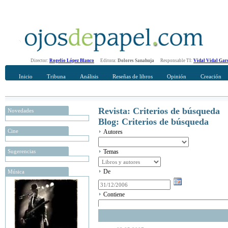
Director:
Rogelio López Blanco
Editora:
Dolores Sanahuja
Responsable TI:
Vidal Vidal Gar
Inicio
Tribuna
Análisis
Reseñas de libros
Opinión
Creación
Revista: Criterios de búsqueda
Novedades
Blog: Criterios de búsqueda
Cine
Autores
Sugerencias
Temas
De
Música
Contiene