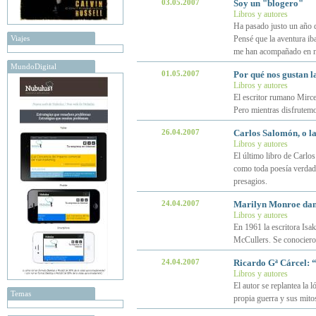
03.05.2007
Soy un "blogero"
Libros y autores
Ha pasado justo un año d
Viajes
Pensé que la aventura iba
me han acompañado en 
MundoDigital
01.05.2007
Por qué nos gustan l
Libros y autores
El escritor rumano Mirce
Pero mientras disfrutemo
26.04.2007
Carlos Salomón, o la
Libros y autores
El último libro de Carlo
como toda poesía verdader
presagios.
24.04.2007
Marilyn Monroe dan
Libros y autores
En 1961 la escritora Is
McCullers. Se conocieron
24.04.2007
Ricardo Gª Cárcel: 
Libros y autores
El autor se replantea la 
Temas
propia guerra y sus mito