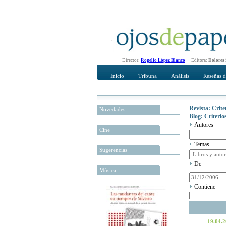
Director:
Rogelio López Blanco
Editora:
Dolores
Inicio
Tribuna
Análisis
Reseñas d
Revista: Crit
Novedades
Blog: Criteri
Autores
Cine
Temas
Sugerencias
De
Música
Contiene
19.04.