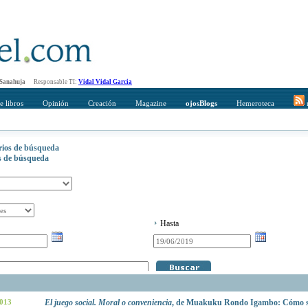
 Sanahuja
Responsable TI:
Vidal Vidal Garcia
e libros
Opinión
Creación
Magazine
ojosBlogs
Hemeroteca
r
erios de búsqueda
os de búsqueda
Hasta
2013
El juego social. Moral o conveniencia
, de Muakuku Rondo Igambo: Cómo s