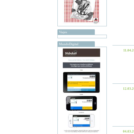
Viajes
MundoDigital
11.04.
12.03.
04.03.