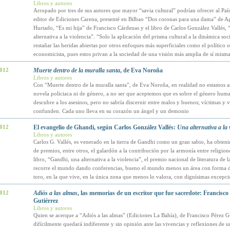
Libros y autores
Arropado por tres de sus autores que mayor “savia cultural” podrían ofrecer al Pa
editor de Ediciones Carena, presenté en Bilbao “Dos coronas para una dama” de A
Hurtado, “Es mi hija” de Francisco Cárdenas y el libro de Carlos González Vallés,
alternativa a la violencia”. “Solo la aplicación del prisma cultural a la dinámica soc
restañar las heridas abiertas por otros enfoques más superficiales como el político
economicista, pues estos privan a la sociedad de una visión más amplia de sí misma
2012
Muerte dentro de la muralla santa
, de Eva Noroña
Libros y autores
Con “Muerte dentro de la muralla santa”, de Eva Noroña, en realidad no estamos a
novela policiaca ni de género, a no ser que aceptemos que es sobre el género huma
descubre a los asesinos, pero no sabría discernir entre malos y buenos; víctimas y v
confunden. Cada uno lleva en su corazón un ángel y un demonio
2012
El evangelio de Ghandi, según Carlos González Vallés:
Una alternativa a la 
Libros y autores
Carlos G. Vallés, es venerado en la tierra de Gandhi como un gran sabio, ha obteni
de premios, entre otros, el galardón a la contribución por la armonía entre religione
libro, “Gandhi, una alternativa a la violencia”, el premio nacional de literatura de l
recorre el mundo dando conferencias, bueno el mundo menos un área con forma d
toro, en la que vive, en la única zona que menos lo valora, con dignísimas excepci
2012
Adiós a las almas
, las memorias de un escritor que fue sacerdote: Francisco
Gutiérrez
Libros y autores
Quien se acerque a “Adiós a las almas” (Ediciones La Bahía), de Francisco Pérez Gu
difícilmente quedará indiferente y sin opinión ante las vivencias y reflexiones de u