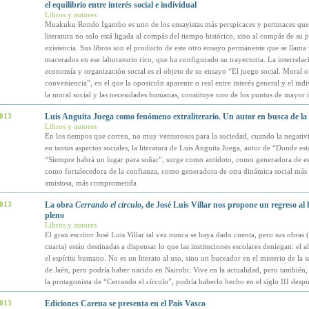
el equilibrio entre interés social e individual
Libros y autores
Muakuku Rondo Igambo es uno de los ensayistas más perspicaces y pertinaces qu
literatura no solo está ligada al compás del tiempo histórico, sino al compás de su 
existencia. Sus libros son el producto de este otro ensayo permanente que se llama 
macerados en ese laboratorio rico, que ha configurado su trayectoria. La interrelac
economía y organización social es el objeto de su ensayo “El juego social. Moral o
conveniencia”, en el que la oposición aparente o real entre interés general y el indi
la moral social y las necesidades humanas, constituye uno de los puntos de mayor i
2013
Luis Anguita Juega como fenómeno extraliterario. Un autor en busca de la
Libros y autores
En los tiempos que corren, no muy venturosos para la sociedad, cuando la negativi
en tantos aspectos sociales, la literatura de Luis Anguita Juega, autor de “Donde est
“Siempre habrá un lugar para soñar”, surge como antídoto, como generadora de es
como fortalecedora de la confianza, como generadora de otra dinámica social más 
amistosa, más comprometida
2013
La obra
Cerrando el círculo
, de José Luis Villar nos propone un regreso a
pleno
Libros y autores
El gran escritor José Luis Villar tal vez nunca se haya dado cuenta, pero sus obras (y
cuarta) están destinadas a dispensar lo que las instituciones escolares deniegan: el 
el espíritu humano. No es un literato al uso, sino un buceador en el misterio de la s
de Jaén, pero podría haber nacido en Nairobi. Vive en la actualidad, pero también
la protagonista de “Cerrando el círculo”, podría haberlo hecho en el siglo III despu
2013
Ediciones Carena se presenta en el País Vasco