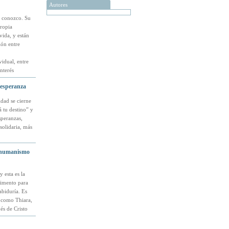
Autores
e conozco. Su
propia
vida, y están
ión entre
vidual, entre
nterés
 esperanza
dad se cierne
á tu destino” y
peranzas,
solidaria, más
l humanismo
 esta es la
alimento para
abiduría. Es
, como Thiara,
és de Cristo