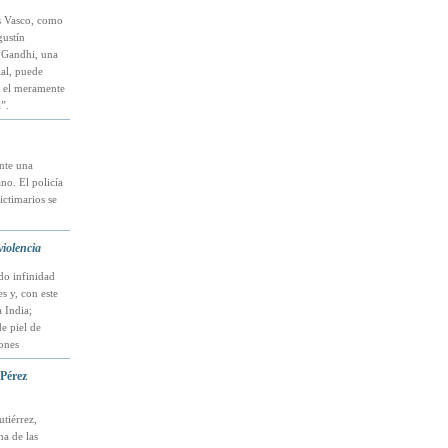
ís Vasco, como
gustín
 “Gandhi, una
ial, puede
 o el meramente
”.
nte una
no. El policía
ictimarios se
violencia
do infinidad
s y, con este
a India;
e piel de
ones
 Pérez
tiérrez,
na de las