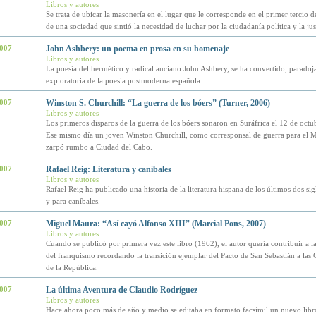
Libros y autores
Se trata de ubicar la masonería en el lugar que le corresponde en el primer tercio d
de una sociedad que sintió la necesidad de luchar por la ciudadanía política y la just
2007
John Ashbery: un poema en prosa en su homenaje
Libros y autores
La poesía del hermético y radical anciano John Ashbery, se ha convertido, paradoja
exploratoria de la poesía postmoderna española.
2007
Winston S. Churchill: “La guerra de los bóers” (Turner, 2006)
Libros y autores
Los primeros disparos de la guerra de los bóers sonaron en Suráfrica el 12 de octu
Ese mismo día un joven Winston Churchill, como corresponsal de guerra para el M
zarpó rumbo a Ciudad del Cabo.
2007
Rafael Reig: Literatura y caníbales
Libros y autores
Rafael Reig ha publicado una historia de la literatura hispana de los últimos dos si
y para caníbales.
2007
Miguel Maura: “Así cayó Alfonso XIII” (Marcial Pons, 2007)
Libros y autores
Cuando se publicó por primera vez este libro (1962), el autor quería contribuir a l
del franquismo recordando la transición ejemplar del Pacto de San Sebastián a las 
de la República.
2007
La última Aventura de Claudio Rodríguez
Libros y autores
Hace ahora poco más de año y medio se editaba en formato facsímil un nuevo libr