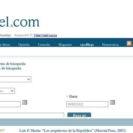
 Sanahuja
Responsable TI:
Vidal Vidal Garcia
e libros
Opinión
Creación
Magazine
ojosBlogs
Hemeroteca
r
erios de búsqueda
os de búsqueda
Hasta
2007
Luis P. Marín: “Los arquitectos de la República” (Marcial Pons, 2007)