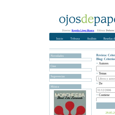
Director:
Rogelio López Blanco
Editora:
Dolores
Inicio
Tribuna
Análisis
Reseñas d
Revista: Crit
Novedades
Blog: Criteri
Autores
Cine
Temas
Sugerencias
De
Música
Contiene
29.05.