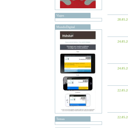
Viajes
28.05.
MundoDigital
24.05.
24.05.
22.05.
22.05.
Temas