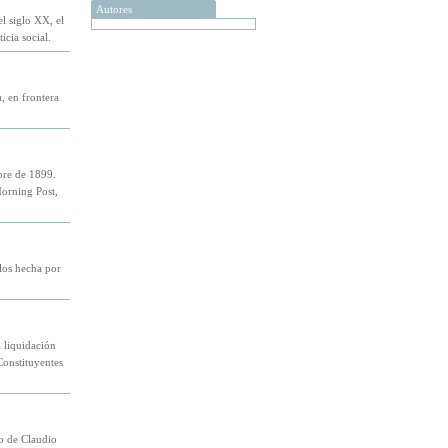
Autores
el siglo XX, el
icia social.
, en frontera
bre de 1899.
orning Post,
glos hecha por
a liquidación
Constituyentes
o de Claudio