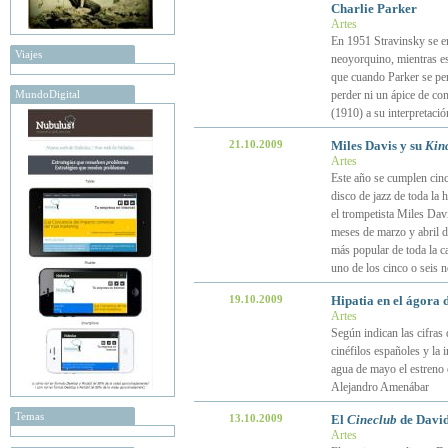
Charlie Parker
Artes
En 1951 Stravinsky se e
Viajes
neoyorquino, mientras es
que cuando Parker se perc
MundoDigital
perder ni un ápice de co
(1910) a su interpretaci
21.10.2009
Miles Davis y su
Kind
Artes
Este año se cumplen cinc
disco de jazz de toda la
el trompetista Miles Davi
meses de marzo y abril d
más popular de toda la c
uno de los cinco o seis n
19.10.2009
Hipatia en el ágora 
Artes
Según indican las cifras
cinéfilos españoles y la
agua de mayo el estreno d
Alejandro Amenábar
Temas
13.10.2009
El
Cineclub
de Davi
Artes