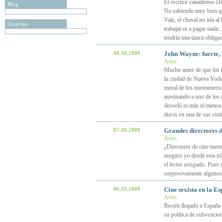
El escritor canadiense Da
Blog
No sabiendo muy bien qué 
Vale, el chaval no iría al
Creación
trabajar ni a pagar nada.
tendría una única obligac
08.10.2009
John Wayne: fuerte, 
Artes
Mucho antes de que los t
la ciudad de Nueva York,
moral de los norteameric
asesinando a uno de los 
desveló ni más ni menos 
duros en una de sus vis
07.10.2009
Grandes directores d
Artes
¿Directores de cine tuert
aseguro yo desde esta tr
el lector avispado. Pues 
sorpresivamente alguno
06.10.2009
Cine sexista en la E
Artes
Recién llegado a España 
su política de subvencio