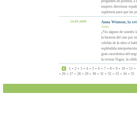
pregunten en portería, a 
mujeres directoras españ
supletoria para que las p
24.09.2009
Anna Wintour, la re
Artes
¿Vio alguno de ustedes la
la historia del cine por 
celofán de la obra sí hab
espléndida interpretación
gran sacerdotisa del neg
la revista Vogue, la céle
-
-
-
-
-
-
-
-
-
-
-
1
2
3
4
5
6
7
8
9
10
11
-
-
-
-
-
-
-
-
-
-
26
27
28
29
30
31
32
33
34
35