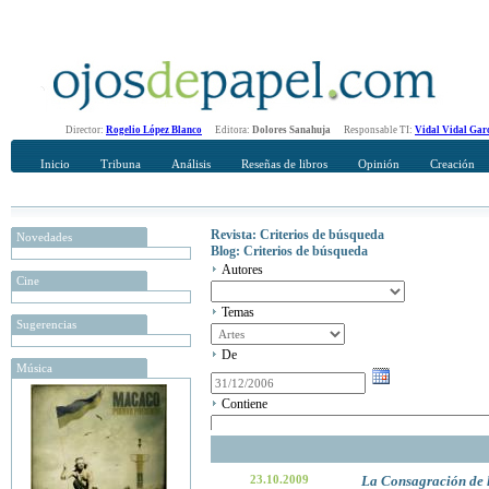
Director:
Rogelio López Blanco
Editora:
Dolores Sanahuja
Responsable TI:
Vidal Vidal Gar
Inicio
Tribuna
Análisis
Reseñas de libros
Opinión
Creación
Revista: Criterios de búsqueda
Novedades
Blog: Criterios de búsqueda
Autores
Cine
Temas
Sugerencias
De
Música
Contiene
23.10.2009
La Consagración de l