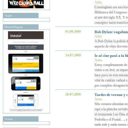
Artes
Cunningham era una leyen
Biblioteca del Congreso d
Viajes
al arte del siglo XX. Y
conceptos hasta transfor
MundoDigital
01.09.2009
Bob Dylan: vagabund
Artes
A Bob Dylan la policía d
aspecto de viejo desvenc
24.07.2009
Ir al cine pasó a la 
Artes
Estoy completamente de a
video o en dvd, ni siqui
hace poco en esta misma p
vital de carácter radical 
por completo desapareci
20.07.2009
Tardes de verano y 
Artes
Mis veranos abundan en p
rape a la plancha servid
el restaurante Las Olas 
Temas
Pedreña o el Puntal…, y 
nada más y nada menos q