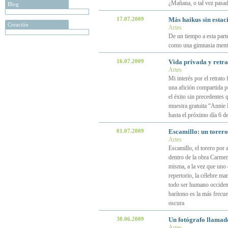
¿Mañana, o tal vez pasad
Blog
17.07.2009
Más haikus sin estac
Creación
Artes
De un tiempo a esta parte 
como una gimnasia mental
16.07.2009
Vida privada y retra
Artes
Mi interés por el retrato
una afición compartida p
el éxito sin precedentes 
muestra gratuita “Annie 
hasta el próximo día 6 d
01.07.2009
Escamillo: un torero
Artes
Escamillo, el torero por 
dentro de la obra Carmen
misma, a la vez que uno 
repertorio, la célebre mar
todo ser humano occidenta
barítono es la más frecu
oscura
30.06.2009
Un fotógrafo llamad
Artes