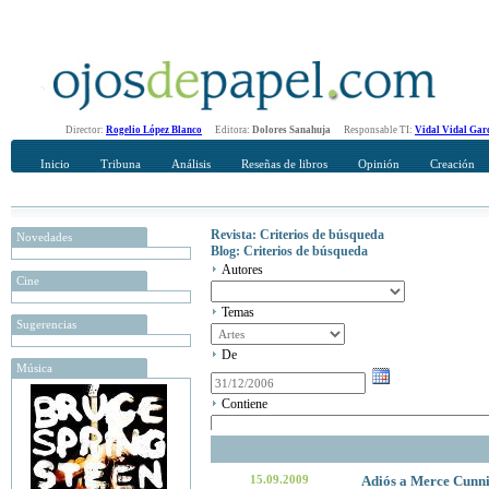
Director:
Rogelio López Blanco
Editora:
Dolores Sanahuja
Responsable TI:
Vidal Vidal Gar
Inicio
Tribuna
Análisis
Reseñas de libros
Opinión
Creación
Revista: Criterios de búsqueda
Novedades
Blog: Criterios de búsqueda
Autores
Cine
Temas
Sugerencias
De
Música
Contiene
15.09.2009
Adiós a Merce Cunni