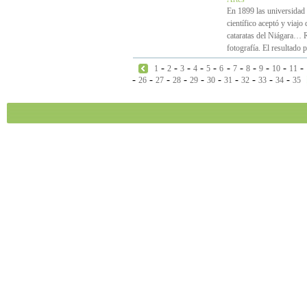
En 1899 las universidad 
científico aceptó y viaj
cataratas del Niágara… R
fotografía. El resultado
-
-
-
-
-
-
-
-
-
-
-
1
2
3
4
5
6
7
8
9
10
11
-
-
-
-
-
-
-
-
-
-
26
27
28
29
30
31
32
33
34
35