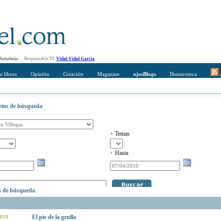
 Sanahuja
Responsable TI:
Vidal Vidal Garcia
e libros
Opinión
Creación
Magazine
ojosBlogs
Hemeroteca
r
erios de búsqueda
Temas
Hasta
os de búsqueda
2010
El pie de la grulla