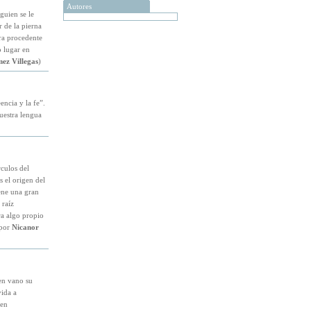
Autores
guien se le
r de la pierna
ra procedente
o lugar en
ez Villegas
)
encia y la fe”.
nuestra lengua
rculos del
s el origen del
iene una gran
 raíz
ra algo propio
(por
Nicanor
en vano su
vida a
(en