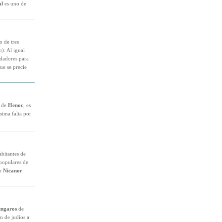
al
es uno de
o de tres
n
). Al igual
ndadores para
ue se precie
o de
Henoc
, es
sima falta por
abitantes de
 populares de
or
Nicanor
úngaros
de
 de judíos a