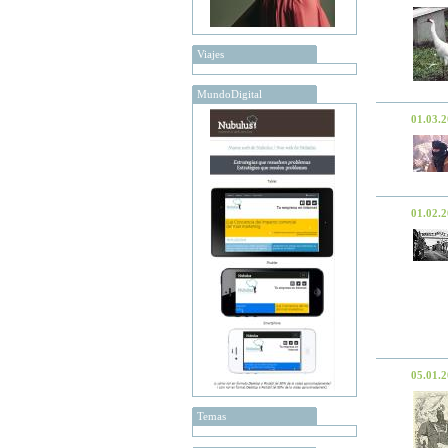
Viajes
MundoDigital
01.03.
01.02.
05.01.
Temas