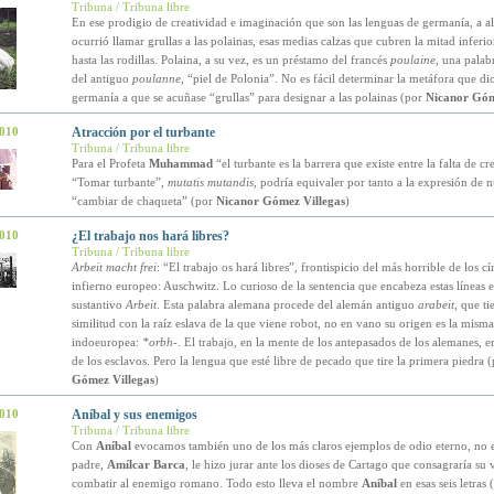
Tribuna / Tribuna libre
En ese prodigio de creatividad e imaginación que son las lenguas de germanía, a al
ocurrió llamar grullas a las polainas, esas medias calzas que cubren la mitad inferio
hasta las rodillas. Polaina, a su vez, es un préstamo del francés
poulaine
, una palab
del antiguo
poulanne
, “piel de Polonia”. No es fácil determinar la metáfora que di
germanía a que se acuñase “grullas” para designar a las polainas (por
Nicanor Góm
2010
Atracción por el turbante
Tribuna / Tribuna libre
Para el Profeta
Muhammad
“el turbante es la barrera que existe entre la falta de cre
“Tomar turbante”,
mutatis mutandis
, podría equivaler por tanto a la expresión de 
“cambiar de chaqueta” (por
Nicanor Gómez Villegas
)
2010
¿El trabajo nos hará libres?
Tribuna / Tribuna libre
Arbeit macht frei
: “El trabajo os hará libres”, frontispicio del más horrible de los cí
infierno europeo: Auschwitz. Lo curioso de la sentencia que encabeza estas líneas e
sustantivo
Arbeit
. Esta palabra alemana procede del alemán antiguo
arabeit
, que t
similitud con la raíz eslava de la que viene robot, no en vano su origen es la misma
indoeuropea:
*orbh-
. El trabajo, en la mente de los antepasados de los alemanes, e
de los esclavos. Pero la lengua que esté libre de pecado que tire la primera piedra 
Gómez Villegas
)
2010
Aníbal y sus enemigos
Tribuna / Tribuna libre
Con
Aníbal
evocamos también uno de los más claros ejemplos de odio eterno, no 
padre,
Amílcar Barca
, le hizo jurar ante los dioses de Cartago que consagraría su 
combatir al enemigo romano. Todo esto lleva el nombre
Aníbal
en esas seis letras 