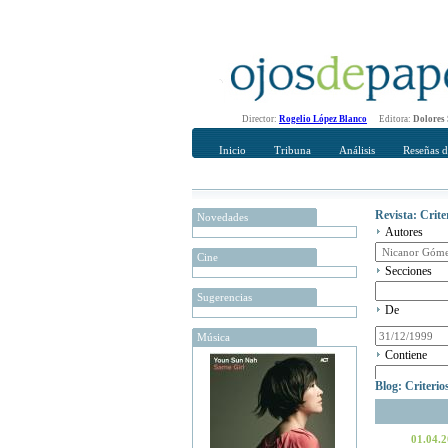
Director:
Rogelio López Blanco
Editora:
Dolores
Inicio
Tribuna
Análisis
Reseñas d
Revista: Crit
Novedades
Autores
Cine
Secciones
Sugerencias
De
Música
Contiene
Blog: Criteri
01.04.