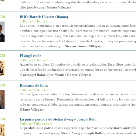
castellano). Si existen nombres cargados de significado y de ecos profundos,
Aníb
ellos (por
Nicanor Gómez Villegas
)
2009
BHO (Barack Hussein Obama)
Tribuna / Tribuna libre
Los nortea- mericanos, y en particular sus presidentes, tienen un sistema onomástic
nombres, análogo a los
tria nomina
de los romanos (
praenomen, nomen, cognome
que los emperadores de la república imperial en la que se inspiraron los padres fu
levantar las instituciones de los Estados Unidos de América, no hay un presidente q
que no tenga tres nombres (por
Nicanor Gómez Villegas
)
2009
El ángel caído
Tribuna / Tribuna libre
Azazel
es su nombre. El nombre de uno de los ángeles caídos. En el libro apócrif
uno de los jefes de los ángeles prevaricadores, puesto luego en hierros por su graví
el
arcángel Rafael
(por
Nicanor Gómez Villegas
)
2009
Romance de lobos
Tribuna / Tribuna libre
El lobo. Que viene el lobo. El lobo, firmemente instalado en la conciencia de los h
las aldeas de toda Europa. Protagonista de excepción del folklore y de los cuentos
todo un continente, el lobo campa por nuestra memoria y nuestro inconsciente (p
Gómez Villegas
)
2008
La patria perdida de Stefan Zweig y Joseph Roth
Tribuna / Tribuna libre
La
pérdida de la patria
es una experiencia que hermana a dos
escritores austroh
origen y formación dispares,
Stefan Zweig
y
Joseph Roth
que añaden su condición