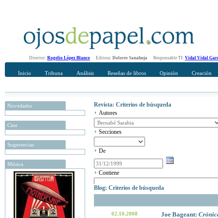
Director:
Rogelio López Blanco
Editora:
Dolores Sanahuja
Responsable TI:
Vidal Vidal Gar
Inicio
Tribuna
Análisis
Reseñas de libros
Opinión
Creación
Revista: Criterios de búsqueda
Novedades
Autores
Cine
Secciones
Sugerencias
De
Música
Contiene
Blog: Criterios de búsqueda
02.10.2008
Joe Bageant:
Crónic