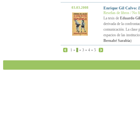
03.03.2008
Enrique Gil Calvo:
L
Reseñas de libros / No f
La tesis de
Eduardo Gil
derivada de la confrontac
comunicación. La clase po
espacios de las instituc
Bernabé Sarabia
)
-
-
-
-
1
2
3
4
5