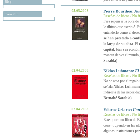
Blog
05.05.2008
Pierre Bourdieu:
Aut
Creación
Reseñas de libros / No f
Para repensar la obra de
lo último que escribió. E
entenderlo como el dese
se han prestado a conf
lo largo de su obra
. El
capital
, bien sea económic
manera de ver el mundo, 
Sarabia
)
02.04.2008
Niklas Luhmann:
El
Reseñas de libros / No f
No se ama por el regalo s
señala
Niklas Luhman
indirecta de las necesida
Bernabé Sarabia
)
02.04.2008
Edurne Uriarte:
Con
Reseñas de libros / No f
Este oportuno libro de
E
cons- truyendo en las úl
algunas instituciones pa