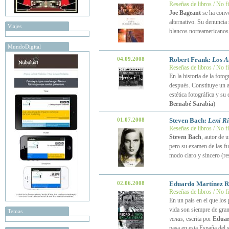
Reseñas de libros / No f
Joe Bageant
se ha conv
alternativo. Su denuncia
Viajes
blancos norteamericanos 
MundoDigital
04.09.2008
Robert Frank:
Los A
Reseñas de libros / No f
En la historia de la fotogr
después. Constituye un a
estética fotográfica y su
Bernabé Sarabia
)
01.07.2008
Steven Bach:
Leni Ri
Reseñas de libros / No f
Steven Bach
, autor de 
pero su examen de las fu
modo claro y sincero (r
02.06.2008
Eduardo Martínez R
Reseñas de libros / No f
En un país en el que los
vida son siempre de gran
Temas
venas
, escrita por
Eduar
pasa en esta España del 