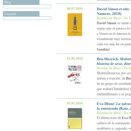
Blog
06.07.2010
David Simon et alts:
Naturae, 2010)
Creación
Reseñas de libros / No f
David Simon
se siente 
espejo que se pasea a lo
a Simon no le interesa la
visualmente muy hermosa 
cada vez más lee en pant
Sarabia
)
01.06.2010
Ben Mezrich:
Multim
historia de sexo, dine
Reseñas de libros / Ficc
Multimillonarios por acc
talento y traición
, de
Be
de un grupo de estudiant
que acabará llamándose 
multimillonario a su pro
01.05.2010
Eva Illouz:
La salvac
la autoayuda
(Katz, 
Reseñas de libros / No f
El último texto de
Eva Il
cultura de la autoayuda
académico y, segundo, en 