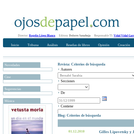
Director:
Rogelio López Blanco
Editora:
Dolores Sanahuja
Responsable TI:
Vidal Vidal Gar
Inicio
Tribuna
Análisis
Reseñas de libros
Opinión
Creación
Revista: Criterios de búsqueda
Novedades
Autores
Cine
Secciones
Sugerencias
De
Música
Contiene
Blog: Criterios de búsqueda
01.12.2010
Gilles Lipovetsky y