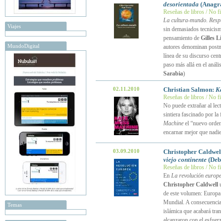
desorientada
(Anagr
Reseñas de libros / No f
La cultura-mundo. Resp
Viajes
sin demasiados tecnicismo
pensamiento de
Gilles 
MundoDigital
autores denominan postmo
línea de su discurso cen
paso más allá en el análi
Sarabia
)
02.11.2010
Christian Salmon:
K
Reseñas de libros / No f
No puede extrañar al lec
sintiera fascinado por la
Machine
el “nuevo orden
encarnar mejor que nadie
03.09.2010
Christopher Caldwel
viejo continente
(Deb
Reseñas de libros / No f
En
La revolución europe
Christopher Caldwell
u
de este volumen: Europa 
Mundial. A consecuencia 
Temas
islámica que acabará tra
alcanzaron con el esfuerz