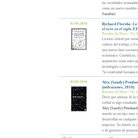
las sociedades avanzadas 
como un nuevo modelo exp
Sarabia
)
01.04.2010
Richard Florida:
La 
el ocio en el siglo XX
Reseñas de libros / No f
La tesis central que sost
cultura del trabajo y el o
una nueva clase socioeco
económico. Científicos, 
arquitectos están entre 
tecnologías o nuevos cont
“la creatividad humana e
01.03.2010
Alex (Sandy) Pentla
(milrazones, 2010)
Reseñas de libros / No f
Decir que además de la c
verbal es algo estudiado
Alex (Sandy) Pentland
mundo
en un tipo muy co
desarrollan en cualquier 
negocios. Su interés se 
o de gestores de proyect