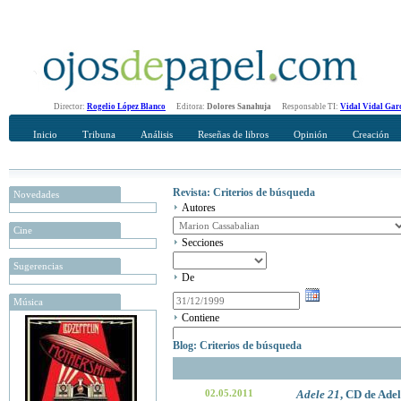
Director:
Rogelio López Blanco
Editora:
Dolores Sanahuja
Responsable TI:
Vidal Vidal Gar
Inicio
Tribuna
Análisis
Reseñas de libros
Opinión
Creación
Revista: Criterios de búsqueda
Novedades
Autores
Cine
Secciones
Sugerencias
De
Música
Contiene
Blog: Criterios de búsqueda
02.05.2011
Adele 21
, CD de Adel