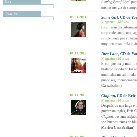
Blog
Linving Proof
. Ideal pa
misma energía de siempr
Creación
04.01.2011
Same Girl
, CD de Yo
Magazine / Música
Es un gran descubrimien
sorprende tanto como agr
simplemente por su talen
muy generoso titulado
S
01.12.2010
Dust Lane
, CD de Ya
Magazine / Música
El compositor y multi-in
bastante alejado de los a
mundialmente admirada
puede seguir emocionando
Cassabalian
)
01.11.2010
Clapton
, CD de Eric
Magazine / Música
Después de una larga e in
guitarrista inglés,
Eric C
Clapton
, bastante alejad
son buenos temas de blu
Marion Cassabalian
)