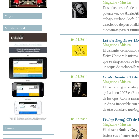
Magazine / Música
Dos años después de un
potente voz de
Adele At
Viajes
trabajo, titulado
Adele 21
careciendo de personalid
MundoDigital
esperanzas para el futur
04.04.2011
Let the Dog Drive H
Magazine / Música
El cantante, compositor
Drive Home
y la misma s
que se desprenden de lo
un toque de melancolía y
01.03.2011
Contrabendo
, CD de
Magazine / Música
El excelente guitarrista 
grabado en 2007 en Pari
de los ojos. Con la mism
un disco impecable con 
de otro concierto
unplug
01.02.2011
Living Proof
, CD de
Magazine / Música
Temas
El blusero
Buddy Guy
,
festeja sus 74 años gra