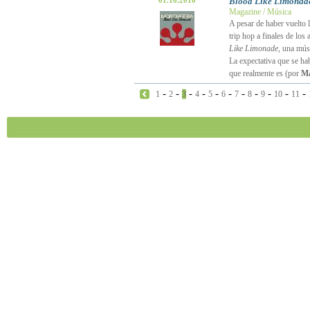
01.10.2010
Blood Like Limonad
Magazine / Música
A pesar de haber vuelto 
trip hop a finales de los
Like Limonade
, una mús
La expectativa que se hab
que realmente es (por
Ma
-
-
-
-
-
-
-
-
-
-
-
1
2
3
4
5
6
7
8
9
10
11