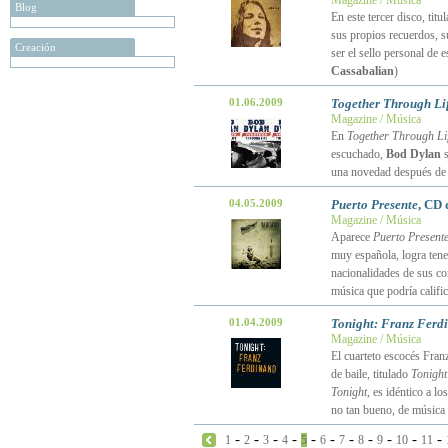
Magazine / Música
Blog
En este tercer disco, titu
sus propios recuerdos, s
Creación
ser el sello personal de 
Cassabalian
)
01.06.2009
Together Through Li
Magazine / Música
En
Together Through Li
escuchado,
Bod Dylan
s
una novedad después de 
04.05.2009
Puerto Presente
, CD
Magazine / Música
Aparece
Puerto Present
muy española, logra tener
nacionalidades de sus c
música que podría califi
01.04.2009
Tonight: Franz Ferd
Magazine / Música
El cuarteto escocés Fran
de baile, titulado
Tonight
Tonight
, es idéntico a l
no tan bueno, de música 
-
-
-
-
-
-
-
-
-
-
-
1
2
3
4
5
6
7
8
9
10
11