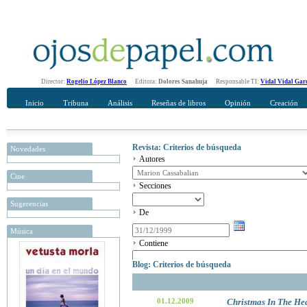
Director:
Rogelio López Blanco
Editora:
Dolores Sanahuja
Responsable TI:
Vidal Vidal Gar
Inicio
Tribuna
Análisis
Reseñas de libros
Opinión
Creación
Revista: Criterios de búsqueda
Novedades
Autores
Cine
Secciones
Sugerencias
De
Música
Contiene
Blog: Criterios de búsqueda
01.12.2009
Christmas In The He