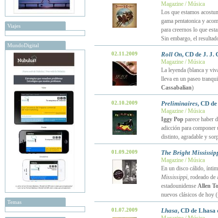
Magazine / Música
Los que estamos acostum
gama pentatonica y acomp
Viajes
para creernos lo que es
Sin embargo, el resultad
MundoDigital
02.11.2009
Roll On
, CD de J. J. 
Magazine / Música
La leyenda (blanca y viv
lleva en un paseo tranqui
Cassabalian
)
02.10.2009
Preliminaires
, CD de
Magazine / Música
Iggy Pop
parece haber d
adicción para componer u
distinto, agradable y so
01.09.2009
The Bright Mississip
Magazine / Música
En un disco cálido, ínti
Mississippi
, rodeado de 
estadounidense
Allen T
nuevos clásicos de hoy 
Temas
01.07.2009
Lhasa
, CD de Lhasa 