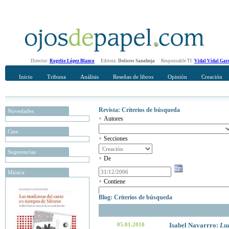
Director:
Rogelio López Blanco
Editora:
Dolores Sanahuja
Responsable TI:
Vidal Vidal Gar
Inicio
Tribuna
Análisis
Reseñas de libros
Opinión
Creación
Revista: Criterios de búsqueda
Novedades
Autores
Cine
Secciones
Sugerencias
De
Música
Contiene
Blog: Criterios de búsqueda
05.01.2010
Isabel Navarrro:
Lu