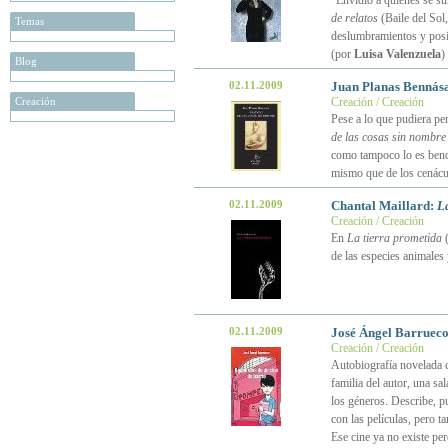
“Envidio a quienes se su
de relatos
(Baile del Sol
Temas
deslumbramientos y posi
(por
Luisa Valenzuela
)
Blog
02.11.2009
Juan Planas Bennás
Creación
Creación / Creación
Pese a lo que pudiera pe
de las cosas sin nombre
como tampoco lo es bendit
mismo que de los cenácul
02.11.2009
Chantal Maillard:
L
Creación / Creación
En
La tierra prometida
(
de las especies animales 
02.11.2009
José Ángel Barruec
Creación / Creación
Autobiografía novelada c
familia del autor, una sa
los géneros. Describe, pu
con las películas, pero 
Ese cine ya no existe pe