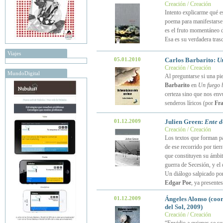
Creación / Creación
Intento explicarme qué es
poema para manifestarse. 
es el fruto momentáneo d
Esa es su verdadera tras
Viajes
05.01.2010
Carlos Barbarito:
Un
Creación / Creación
MundoDigital
Al preguntarse si una pi
Barbarito
en
Un fuego b
certeza sino que nos env
senderos líricos (por
Fra
01.12.2009
Julien Green:
Ente 
Creación / Creación
Los textos que forman p
de ese recorrido por tier
que constituyen su ámbito
guerra de Secesión, y el 
Un diálogo salpicado po
Edgar Poe
, ya presente
01.12.2009
Ángeles Alonso (coo
del Sol, 2009)
Creación / Creación