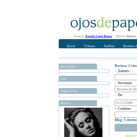
Director:
Rogelio López Blanco
Editora:
Dolores
Inicio
Tribuna
Análisis
Reseñas d
Revista: Crit
Novedades
Autores
Cine
Secciones
Sugerencias
De
Música
Contiene
Blog: Criteri
01.02.