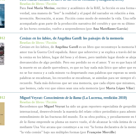
Reseñas de libros / Ficción
Para
José María Merino
, escritor y académico de la RAE, la ficción es una forma 
verdad, una manera de “leer” la realidad y el papel del narrador en relación a ésta
invención. Recreación, si acaso. Ficción como modo de entender la vida. Una refl
acompañado gran parte de la producción narrativa del coruñés y que en su último 
de las horas contadas
, vuelve a sorprendernos (por
Ana Matellanes García
)
2012
Cenizas en los labios
, de Angelina Gatell: los paisajes de la memoria
Reseñas de libros / Ficción
Cenizas en los labios
, de
Angelina Gatell
es un libro que reconstruye la memoria h
amor tras la Guerra Civil española. Amor que sobrevive y se explica a través del t
la ceniza en los labios, lugar del beso y el deseo, pero también lugar donde se aloja
desvanecidos de algo perdido. Pero eso perdido no es el amor. Y no es que haya id
la muerte en un alarde quevedesco, es que no hay nada más lírico que saber que 
no se fue nunca y a cada minuto va despertando esas palabras que esperan su senti
palabras se encadenan, los recuerdos se encadenan, se asimilan para ser siempre e
recuerdo. Nada más doloroso que ser una memoria, que cada objeto que miramos,
que leemos, cada voz que oímos sean una sola memoria (por
Marta López Vilar
)
2012
Miguel Veyrat:
Conocimiento de la llama
(La Lucerna, reedición 2010)
Reseñas de libros / Ficción
Recordemos que
Miguel Veyrat
ha sido un gran reportero especialista de geopolíti
internacional, desenvolviendo la maestría del relato crítico periodístico para adentr
entendimiento de las fracturas del mundo. En su obra poética, y peculiarmente en
de la llama
emprende su pluma un nuevo vuelo, el de alcanzar la vida íntima de c
mediante Una Voz arcana que constituye a su vez “la forma declarativa de la mem
“la vida común” bajo sus múltiples formas (por
Françoise Morcillo
)