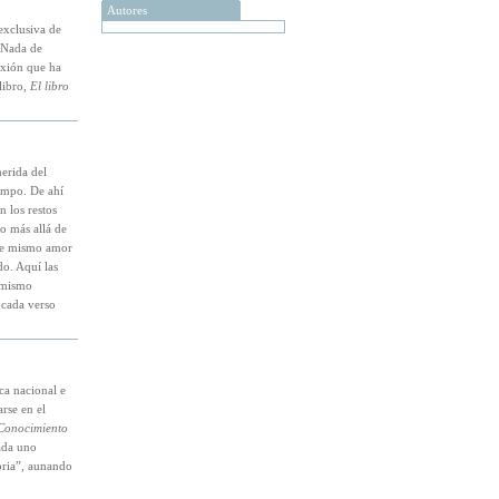
Autores
exclusiva de
. Nada de
exión que ha
libro,
El libro
erida del
iempo. De ahí
n los restos
o más allá de
ese mismo amor
do. Aquí las
l mismo
 cada verso
ca nacional e
arse en el
Conocimiento
ada uno
oria”, aunando