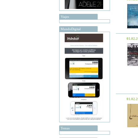
Viajes
MundoDigital
01.02.
01.02.
Temas