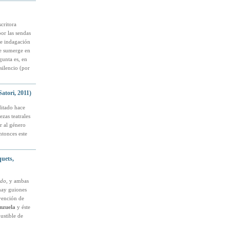
critora
por las sendas
de indagación
se sumerge en
gunta es, en
silencio (por
atori, 2011)
ditado hace
ezas teatrales
r al género
ntonces este
uets,
ido
, y ambas
hay guiones
rvención de
nzuela
y éste
ustible de