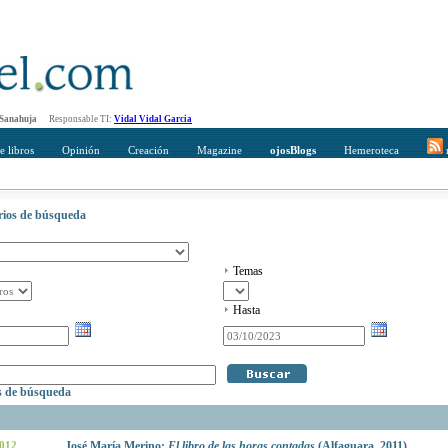
 Sanahuja
Responsable TI:
Vidal Vidal Garcia
e libros
Opinión
Creación
Magazine
ojosBlogs
Hemeroteca
r
erios de búsqueda
Temas
Hasta
os de búsqueda
2012
José María Merino:
El libro de las horas contadas
(Alfaguara, 2011)