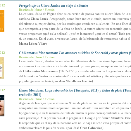
2012
Peregrinaje
de Clara Janés: un viaje al silencio
Reseñas de libros / Ficción
La editorial Salto de Página abre su colección de poesía con un nuevo libro de la es
catalana
Clara Janés
.
Peregrinaje
, como bien indica el título, marca un itinerario 
del silencio o, mejor dicho, por las sendas que conducen al silencio. En una línea 
que acompaña a gran parte de la obra de Janés, la autora ofrece un recorrido que 
varias preguntas: ¿qué es la belleza?, ¿qué es la muerte? ¿qué es el amor? Toda pre
sí, un camino. En el viaje, a veces tan largo, de la búsqueda de respuestas habita el 
Marta López Vilar
)
2012
Chikamatsu Monzaemon:
Los amantes suicidas de Sonezaki y otras piezas
(S
Reseñas de libros / Ficción
La editorial Satori, dentro de su colección Maestros de la Literatura Japonesa, ha e
unos meses
Los amantes suicidas de Sonezaki y otras piezas
, recopilación de tres pi
de
Chikamatsu Monzaemon
(1653-1725), considerado uno de los grandes al dota
del bunraku o “teatro de marionetas” de una entidad artística y literaria que hasta e
popular género no tenía (por
Ana Matellanes García
)
2012
Élmer Mendoza:
La prueba del ácido
(Tusquets, 2011) y
Balas de plata
(Tusq
reedición 2011)
Reseñas de libros / Ficción
Algunas de las cajas que se abren en
Balas de plata
se cierran en
La prueba del ác
comparten un mismo modus operandi: un endiablado fluir narrativo en el que no 
tipográficos que en la mancha de tinta delimiten la parte correspondiente a la inte
cada personaje. Y si por un casual le pregunta al Google por
Élmer Mendoza Vale
le responde que es el rey de la narconovela no le haga mucho caso porque el comb
ambas novelas es la pulsión sexual (por
José Cruz Cabrerizo
)