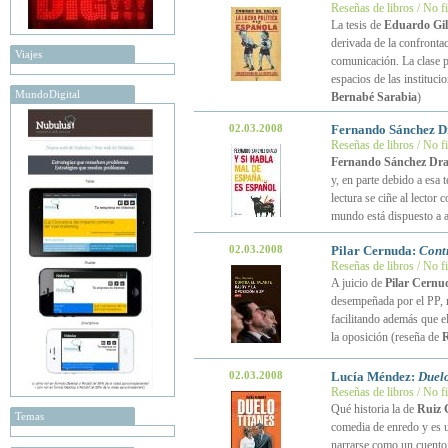
Reseñas de libros / No f
La tesis de
Eduardo Gil
derivada de la confrontac
Viajes
comunicación. La clase po
espacios de las instituc
MundoDigital
Bernabé Sarabia
)
02.03.2008
Fernando Sánchez 
Reseñas de libros / No f
Fernando Sánchez Dr
y, en parte debido a esa 
lectura se ciñe al lector
mundo está dispuesto a a
02.03.2008
Pilar Cernuda:
Contr
Reseñas de libros / No f
A juicio de
Pilar Cernu
desempeñada por el PP, m
facilitando además que e
la oposición (reseña de
R
02.03.2008
Lucía Méndez:
Duelo
Reseñas de libros / No f
Qué historia la de
Ruiz 
Temas
comedia de enredo y es u
narrarse como un cuento