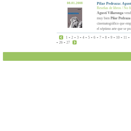
08.01.2008
Pilar Pedraza:
Agust
Reseñas de libros / No f
Agustí Villaronga
vendr
muy bien
Pilar Pedraza
cinematográfico que emple
el séptimo arte que se p
-
-
-
-
-
-
-
-
-
-
-
1
2
3
4
5
6
7
8
9
10
11
-
-
26
27