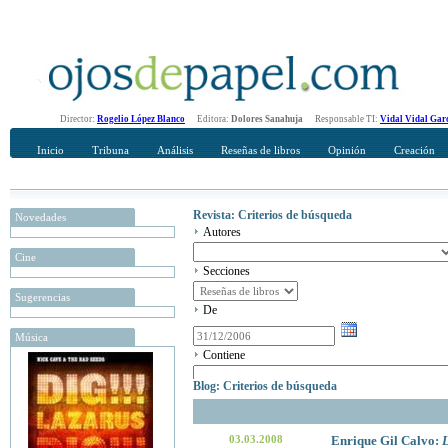
Director:
Rogelio López Blanco
Editora:
Dolores Sanahuja
Responsable TI:
Vidal Vidal Gar
Inicio
Tribuna
Análisis
Reseñas de libros
Opinión
Creación
Revista: Criterios de búsqueda
Novedades
Autores
Cine
Secciones
Sugerencias
De
Música
Contiene
Blog: Criterios de búsqueda
03.03.2008
Enrique Gil Calvo:
L