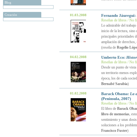
Blog
Creación
01.03.2008
Fernando Jáuregui:
Reseñas de libros / No f
Lo admirable del trabajo
inicio de la lectura, sino
principales prioridades d
ampliación de derechos, 
(reseña de
Rogelio Lópe
04.02.2008
Umberto Eco:
Histor
Reseñas de libros / No f
Desde un punto de vista 
un territorio menos explo
época, los de cada socied
Bernabé Sarabia
)
01.02.2008
Barack Obama:
La a
(Península, 2007)
Reseñas de libros / No f
El libro de
Barack Oba
libro de memorias
, est
sentimiento y unas dosis
soluciones a los problem
Francisco Fuster
)