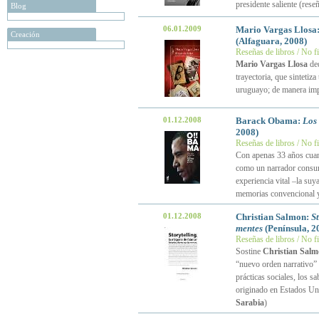
presidente saliente (rese
Blog
06.01.2009
Mario Vargas Llosa
Creación
(Alfaguara, 2008)
Reseñas de libros / No f
Mario Vargas Llosa
de
trayectoria, que sintetiza
uruguayo; de manera impl
01.12.2008
Barack Obama:
Los 
2008)
Reseñas de libros / No f
Con apenas 33 años cuan
como un narrador consum
experiencia vital –la suy
memorias convencional y
01.12.2008
Christian Salmon:
St
mentes
(Península, 2
Reseñas de libros / No f
Sostine
Christian Sal
“nuevo orden narrativo” 
prácticas sociales, los s
originado en Estados Un
Sarabia
)