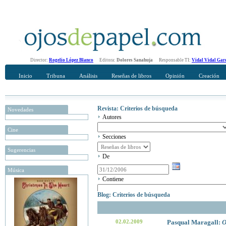
Director:
Rogelio López Blanco
Editora:
Dolores Sanahuja
Responsable TI:
Vidal Vidal Gar
Inicio
Tribuna
Análisis
Reseñas de libros
Opinión
Creación
Revista: Criterios de búsqueda
Novedades
Autores
Cine
Secciones
Sugerencias
De
Música
Contiene
Blog: Criterios de búsqueda
02.02.2009
Pasqual Maragall:
O