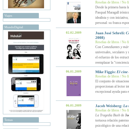
Reseñas de libros / No f
Desde la primera hasta l
Pasqual Maragall iróni
Viajes
idealista y con iniciativa
personal: su franca espo
MundoDigital
02.02.2009
Juan José Sebreli:
C
2008)
Reseñas de libros / No f
Con
Comediantes y márt
universales, seculares y 
el esfuerzo de los estruct
reemplazar la “conciencia
06.01.2009
Mike Figgis:
El cine 
Reseñas de libros / No f
El conjunto de situacio
proporcionan al lector in
excepcional ayuda para e
06.01.2009
Jacob Weisberg:
La 
Reseñas de libros / No f
La Tragedia Bush
de
Ja
Temas
tortuosa relación patern
psicológico de una relaci