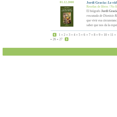
01.12.2008
Jordi Gracia:
La vid
Reseñas de libros / No f
El biógrafo
Jordi Graci
rescatada de Dionisio R
que vivir esa circunstanc
saber que nos da la expe
-
-
-
-
-
-
-
-
-
-
-
1
2
3
4
5
6
7
8
9
10
11
-
-
26
27