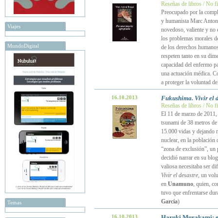
Reseñas de libros / No f
Preocupado por la comple
y humanista Marc Antoni 
Viajes
novedoso, valiente y no 
los problemas morales de
MundoDigital
de los derechos humanos
respeten tanto en su dim
capacidad del enfermo pa
una actuación médica. Co
a proteger la voluntad d
16.10.2013
Fukushima. Vivir el 
Reseñas de libros / No f
El 11 de marzo de 2011, 
tsunami de 38 metros de a
15.000 vidas y dejando m
nuclear, en la población
“zona de exclusión”, un 
decidió narrar en su blo
valiosa necesitaba ser di
Vivir el desastre
, un vol
en
Unamuno
, quien, c
tuvo que enfrentarse dur
García
)
Temas
16.10.2013
Haruki Murakami: en