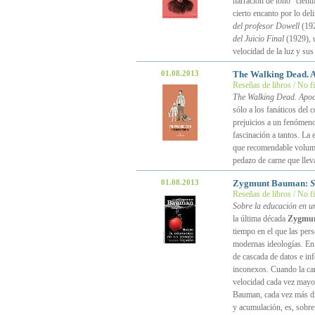
narración de tono “cient
cierto encanto por lo del
del profesor Dowell
(192
del Juicio Final
(1929), u
velocidad de la luz y sus
01.08.2013
The Walking Dead. A
Reseñas de libros / No f
The Walking Dead. Apoc
sólo a los fanáticos del 
prejuicios a un fenómeno
fascinación a tantos. La 
que recomendable volume
pedazo de carne que llev
01.08.2013
Zygmunt Bauman:
S
Reseñas de libros / No f
Sobre la educación en u
la última década
Zygmu
tiempo en el que las per
modernas ideologías. En 
de cascada de datos e in
inconexos. Cuando la can
velocidad cada vez mayor
Bauman, cada vez más dif
y acumulación, es, sobre 