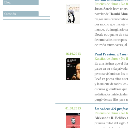
Blog
Reseñas de libros / No f
Justo Sotelo
hace un uso
Creación
novelar de
Haruki Mur
rasgos más característico
por mucho que maneje –y 
mundo. Su imaginario se 
Desde otro punto de vist
determinados conceptos n
ocurrido tantas veces, al
16.10.2013
Paul Preston:
El zor
Reseñas de libros / No f
Es una lástima que el li
parco en su vida privada
permita vislumbrar los or
llevó en pocos años a ser
y la muerte de todos los
oscuros guerrilleros que 
sofisticados intelectual
purgó de sus filas para 
01.08.2013
La cabeza del profes
Reseñas de libros / No f
Aleksandr R. Beliáiev
f
primera mitad del siglo 