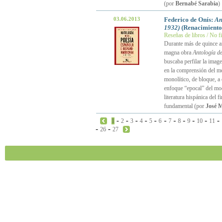
(por
Bernabé Sarabia
)
03.06.2013
Federico de Onís:
An
1932)
(Renacimiento
Reseñas de libros / No f
Durante más de quince 
magna obra
Antología d
buscaba perfilar la image
en la comprensión del m
monolítico, de bloque, a
enfoque “epocal” del mod
literatura hispánica del 
fundamental (por
José M
-
-
-
-
-
-
-
-
-
-
-
1
2
3
4
5
6
7
8
9
10
11
-
-
26
27