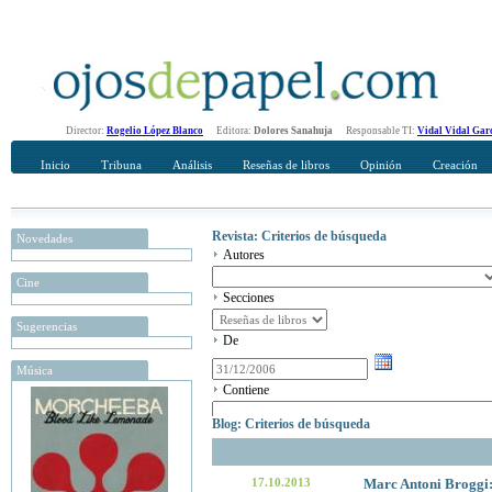
Director:
Rogelio López Blanco
Editora:
Dolores Sanahuja
Responsable TI:
Vidal Vidal Gar
Inicio
Tribuna
Análisis
Reseñas de libros
Opinión
Creación
Revista: Criterios de búsqueda
Novedades
Autores
Cine
Secciones
Sugerencias
De
Música
Contiene
Blog: Criterios de búsqueda
17.10.2013
Marc Antoni Broggi