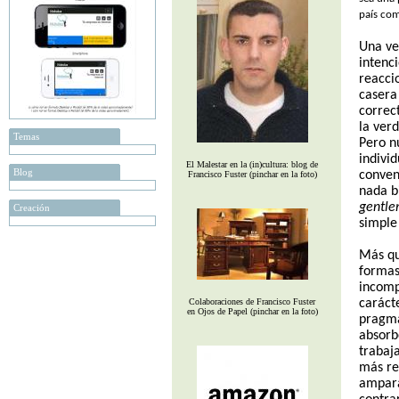
país com
Una ve
intenci
reaccio
casera
correc
la ver
Temas
Pero n
indivi
El Malestar en la (in)cultura: blog de
Blog
conven
Francisco Fuster (pinchar en la foto)
nada b
gentl
Creación
simple
Más qu
formas
incomp
Colaboraciones de Francisco Fuster
carácte
en Ojos de Papel (pinchar en la foto)
pragma
absorbe
trabaj
más rem
ampará