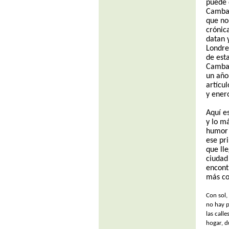
puede d
Camba:
que no
crónic
datan 
Londre
de est
Camba 
un año
artícu
y ener
Aquí e
y lo m
humor 
ese pr
que lle
ciudad
encont
más co
Con sol,
no hay p
las call
hogar, d