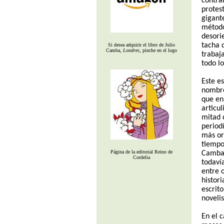
contra
protes
gigant
método
desorie
tacha 
Si desea adquirir el libro de Julio
Camba,
Londres
, pinche en el logo
trabaj
todo l
Este e
nombre
que en
articul
mitad d
period
más ori
tiempo.
Página de la editorial Reino de
Camb
Cordelia
todaví
entre 
histor
escrit
noveli
En el 