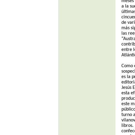
meses 
a la su
última
cincue
de vari
más sig
las re
“Austr
contri
entre 
Atlánti
Como e
sospec
es la p
editori
Jesús 
esta e
produc
este m
públic
turno 
vilano
libros.
confec