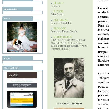
TÍTULO
Londres
Corre el
Sugerencias
AUTOR
un día ll
Julio Camba
Londres 
Música
EDITORIAL
pasar un
Reino de Cordelia
París, d
PROLOGO
la buena 
Francisco Fuster García
resulta b
OTROS DATOS
realment
ISBN-13: 978-84-939974-5-8.
Madrid, 2012. 344 páginas.
sea para
17,95 € (formato papel), 7.95 €
humorist
(formato digital)
tiempo –
crónica 
Viajes
Baroja en
anuncio:
MundoDigital
En prime
- ¿Qué v
aquel pa
Pues, se
Londres 
para esc
fondo, p
Julio Camba (1882-1962)
se baila
sea una 