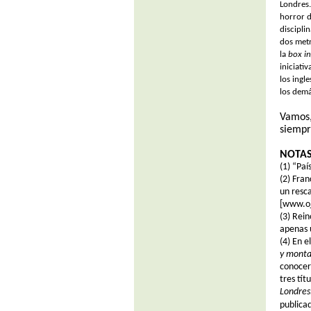
Londres.
horror d
disciplin
dos metr
la
box i
iniciati
los ingl
los demás
Vamos,
siempr
NOTA
(1)
“Paí
(2)
Fran
un resca
[www.oj
(3)
Reino
apenas 
(4)
En e
y mont
conocer 
tres tít
Londres
publica