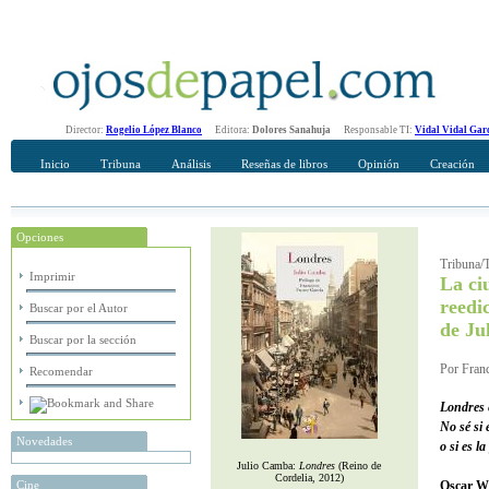
Director:
Rogelio López Blanco
Editora:
Dolores Sanahuja
Responsable TI:
Vidal Vidal Gar
Inicio
Tribuna
Análisis
Reseñas de libros
Opinión
Creación
Opciones
Recomendar
Su nombre Completo
Tribuna/T
Imprimir
La ci
reedi
Buscar por el Autor
de Ju
Buscar por la sección
Por Franc
Recomendar
Londres e
No sé si 
Novedades
o si es l
Julio Camba:
Londres
(Reino de
Cordelia, 2012)
Cine
Oscar W