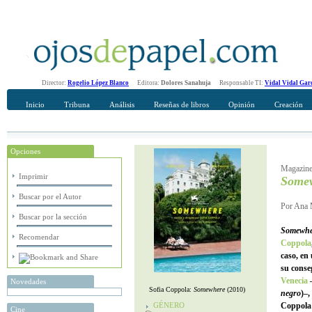
Director:
Rogelio López Blanco
Editora:
Dolores Sanahuja
Responsable TI:
Vidal Vidal Gar
Inicio
Tribuna
Análisis
Reseñas de libros
Opinión
Creación
Opciones
Recomendar
Su nombre Completo
Magazine/
Imprimir
Some
Buscar por el Autor
Por Ana M
Buscar por la sección
Somewhe
Recomendar
Coppola
caso, en
su conse
Venecia
–
Novedades
Sofia Coppola:
Somewhere
(2010)
negro
)–,
GÉNERO
Coppola 
Cine