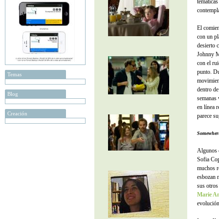
temáticas
contempla
El comie
con un pl
desierto 
Johnny Ma
con el ru
punto. Du
Temas
movimient
dentro de 
Blog
semanas v
en línea 
Creación
parece su
Somewher
Algunos d
Sofia Cop
muchos re
esbozan m
sus otros
Marie An
evolución