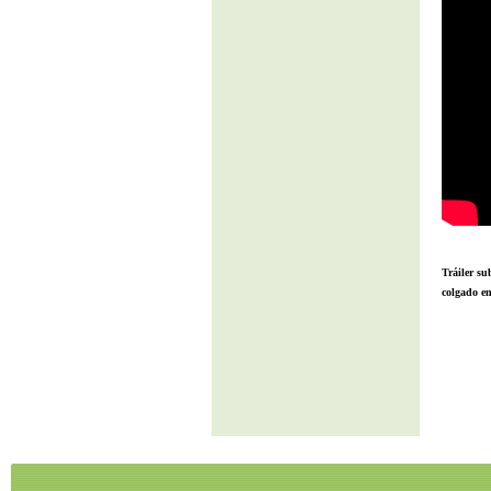
Tráiler su
colgado e