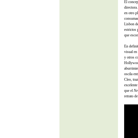
El concep
directora
en otro p
consumada
Lisbon d
estrictos
que escon
En defini
visual en
y otros c
Hollywood
aburrimie
oscila en
Cleo, tra
excelente
que el
Ne
retrato de