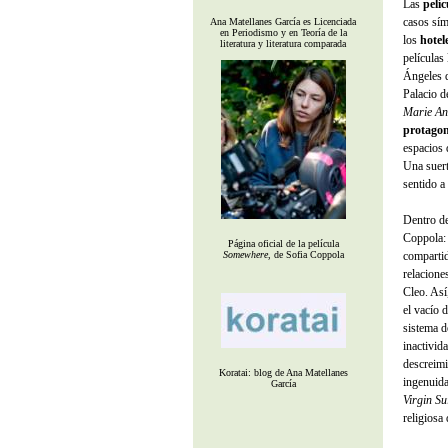
Las
pelí
casos sím
Ana Matellanes García es Licenciada
en Periodismo y en Teoría de la
los
hotel
literatura y literatura comparada
películas
Ángeles 
Palacio d
Marie An
protagon
espacios 
Una suer
sentido a
Dentro de
Coppola: 
Página oficial de la película
compartid
Somewhere
, de Sofia Coppola
relacione
Cleo. Así
el vacío 
sistema de
inactivid
descreimi
Koratai: blog de Ana Matellanes
ingenuida
García
Virgin Su
religiosa