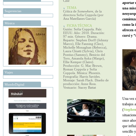
Cine
aportar 
TEMA
una mism
Sugerencias
Crítica de
Somewhere
, de la
neoyorqu
directora Sofia Coppola (por
Ana Matellanes García)
comienza
Música
como la i
FICHA TÉCNICA
Guión: Sofia Coppola. País:
ofrecen e
EEUU. Año: 2010. Duración:
cursi y 
97 min. Género: Drama.
Reparto: Stephen Dorff (Johnny
Marco), Elle Fanning (Cleo),
Michelle Monaghan (Rebecca),
Laura Chiatti (Sylvia), Chris
Pontius (Sammy), Benicio del
Toro, Amanda Anka (Marge),
Ellie Kemper (Claire).
Producción: G. Mac Brown,
Roman Coppola y Sofia
Viajes
Coppola. Música: Phoenix.
Fotografía: Harris Savides.
Montaje: Sarah Flack. Diseño de
producción: Anne Ross.
MundoDigital
Vestuario: Stacey Battat
Una vez 
trabajos 
(
Stephen
situacion
once años
que influ
sencillo 