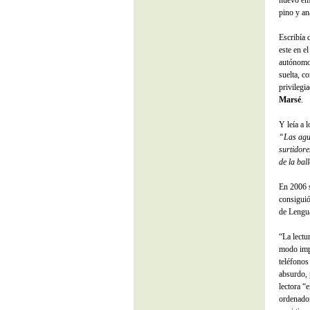
nuevo emp
pino y an
Escribía 
este en e
autónomo 
suelta, c
privilegi
Marsé
.
Y leía a 
“Las agua
surtidore
de la bal
En 2006 s
consiguió
de Lengua
“La lectu
modo imp
teléfonos
absurdo, 
lectora “
ordenador