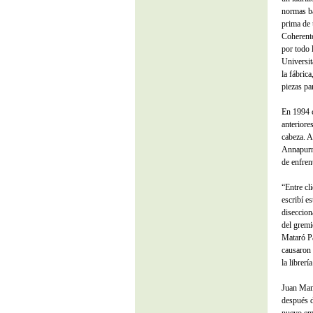
normas bá
prima de u
Coherente
por todo 
Universit
la fábric
piezas par
En 1994 c
anteriore
cabeza. A
Annapurna
de enfren
“Entre cli
escribí e
diseccion
del gremi
Mataró Pa
causaron 
la librerí
Juan Manu
después d