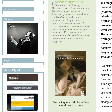
BREVE CURRICULUM
sus magn
Es licenciado en Filología
descafei
Hispánica por la Universidad de
Sugerencias
Barcelona y profesor de
(Mataró,
Literatura, pero su oficio desde
laberinto
los 10 años es el de lector
Música
compulsivo. El paso de la
futuros p
lectura a la escritura ocurrió
intencio
hace demasiado tiempo, cuando
quiso emular a los autores que
lector a
admiraba. Ese instinto de
10 correo
emulación acabó siendo instinto
de subsistencia a través del
protagon
lenguaje
durante 
hombres s
juzgaba y
sino las 
Viajes
Las histo
MundoDigital
Ignacio e
ocurren e
Ingenios
autor ley
descubri
una sobri
ensillaba
hidalgo c
Leer un fragmento del libro de Juan
Manuel González Lianes
de rostr