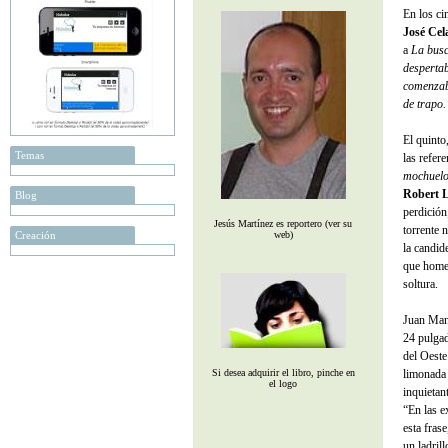
En los c
José Cel
a
La busc
despertab
comenzaba
de trapo.
El quinto
Temas
las refer
mochuelo,
Robert L
Blog
perdición
Jesús Martínez es reportero (ver su
torrente 
Creación
web)
la candid
que homen
soltura.
Juan Manu
24 pulgad
del Oest
Si desea adquirir el libro, pinche en
limonada
el logo
inquietan
“En las e
esta fras
un ladril