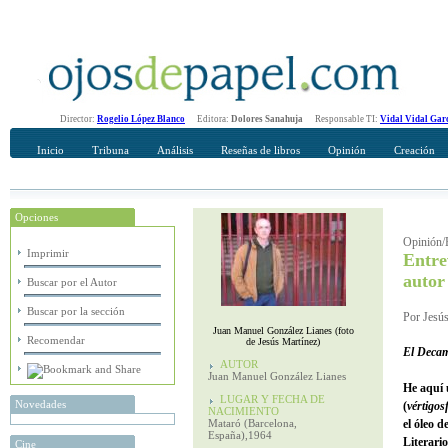
Director:
Rogelio López Blanco
Editora:
Dolores Sanahuja
Responsable TI:
Vidal Vidal Gar
Inicio
Tribuna
Análisis
Reseñas de libros
Opinión
Creación
Opciones
Recomendar
Su nombre Completo
Opinión/E
Imprimir
Entre
autor
Buscar por el Autor
Buscar por la sección
Por Jesús
Juan Manuel González Lianes (foto
Recomendar
de Jesús Martínez)
El Deca
AUTOR
Juan Manuel González Lianes
He aquí 
LUGAR Y FECHA DE
Novedades
(
vértigos
NACIMIENTO
Mataró (Barcelona,
el óleo d
España),1964
Literari
Cine