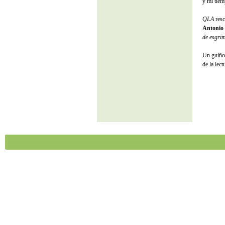
y mi tiem
QLA
resc
Antonio
de esgri
Un guiño
de la lec