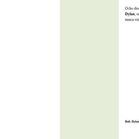
Ocho disc
Dylan
, 
nunca vio
Bob Dyla