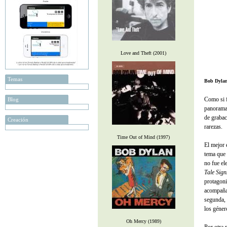
Love and Theft (2001)
Temas
Bob Dyla
Como si f
Blog
panorama
de grabac
Creación
rarezas.
Time Out of Mind (1997)
El mejor 
tema que 
no fue el
Tale Sign
protagoni
acompañad
segunda, 
los géner
Oh Mercy (1989)