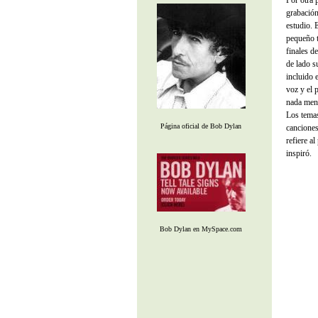
Por otra 
grabación
estudio. 
pequeño t
finales d
de lado s
incluido 
voz y el 
nada meno
Los tema
Página oficial de Bob Dylan
canciones
refiere a
inspiró.
Bob Dylan en MySpace.com