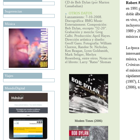
CD de Bob Dylan (por Marion
Robert 
Cassabalian)
en 1991 p
Sugerencias
OTROS DATOS
doble álb
Lanzamiento: 7-10-2008.
en vivo, 
Discográfica: BMG Music
Música
Entertainment. Composición:
incluyero
Bob Dylan, excepto "32-20".
1989 y 20
Grabación y mezcla: Greg
Calbi. Producción: April Hayes.
músicos m
Dirección artística y diseño:
Geoff Gans. Fotografía: William
Claxton, Randee St. Nicholas,
La época 
Ken Reagan, Lynn Goldsmith,
interesan
Mark Seliger, Merlyn
Rosenberg, entre otros. Notas en
música, s
el libreto: Larry "Ratso" Sloman
Crónicas
el músico
Viajes
rápidame
(1997),
L
(2006), t
MundoDigital
Modern Times (2006)