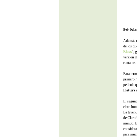
Bob Dyla
Además de
de los qu
Blues
”, 
versión d
cantante.
Para term
primero,
película 
Platters
o
El segund
claro ho
La leyen
de Clarkd
mundo. E
considera
para much