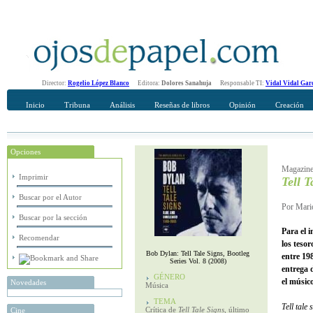
Director:
Rogelio López Blanco
Editora:
Dolores Sanahuja
Responsable TI:
Vidal Vidal Gar
Inicio
Tribuna
Análisis
Reseñas de libros
Opinión
Creación
Opciones
Recomendar
Su nombre Completo
Magazine
Imprimir
Tell T
Buscar por el Autor
Por Mari
Buscar por la sección
Para el 
Recomendar
los teso
Bob Dylan: Tell Tale Signs, Bootleg
entre 19
Series Vol. 8 (2008)
entrega 
GÉNERO
el músic
Novedades
Música
TEMA
Tell tale 
Crítica de
Tell Tale Signs
, último
Cine