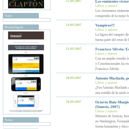
25.09.2007
Los eminentes victor
Libros y autores
Los victorianos eminente
Viajes
compendio de la mejor his
24.09.2007
Vampiros!!!
MundoDigital
Libros y autores
La figura del vampiro lle
buena parte del resto de
21.09.2007
Francisco Silvela: E
Libros y autores
Con un amplio estudio in
y Constitucionales ha reu
Francisco Silvela
20.09.2007
Antonio Machado, p
Libros y autores
¿Fue Antonio Machado an
una semilla de la razón 
20.09.2007
Octavio Ruiz-Manjón:
(Síntesis, 2007)
Libros y autores
Ministro de Justicia, In
Temas
en Washington, Fernando
forma humanista y ética 