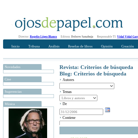
Director:
Rogelio López Blanco
Editora:
Dolores Sanahuja
Responsable TI:
Vidal Vidal Gar
Inicio
Tribuna
Análisis
Reseñas de libros
Opinión
Creación
Revista: Criterios de búsqueda
Novedades
Blog: Criterios de búsqueda
Cine
Autores
Sugerencias
Temas
De
Música
Contiene