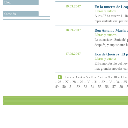
Blog
19.09.2007
En la muerte de Leo
Libros y autores
Creación
A los 87 ha muerto L. R
representante casi perfec
18.09.2007
Don Antonio Machad
Libros y autores
La estancia en Soria del
después, y supuso una h
17.09.2007
Eça de Queiroz: El 
Libros y autores
El Primo Basilio del nov
más grandes novelas eur
-
-
-
-
-
-
-
-
-
-
-
1
2
3
4
5
6
7
8
9
10
11
-
-
-
-
-
-
-
-
-
-
26
27
28
29
30
31
32
33
34
35
-
-
-
-
-
-
-
-
-
-
49
50
51
52
53
54
55
56
57
58