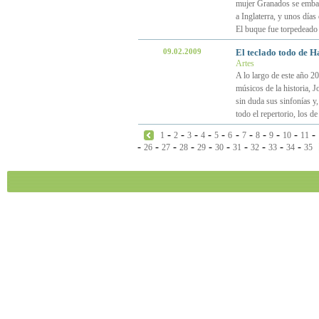
mujer Granados se embarc
a Inglaterra, y unos día
El buque fue torpedeado 
09.02.2009
El teclado todo de H
Artes
A lo largo de este año 2
músicos de la historia, 
sin duda sus sinfonías y,
todo el repertorio, los d
-
-
-
-
-
-
-
-
-
-
-
1
2
3
4
5
6
7
8
9
10
11
-
-
-
-
-
-
-
-
-
-
26
27
28
29
30
31
32
33
34
35