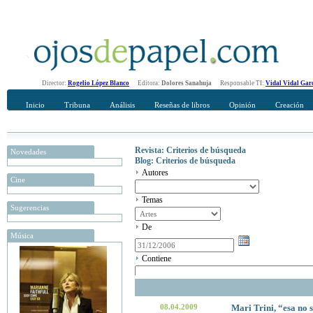
Director:
Rogelio López Blanco
Editora:
Dolores Sanahuja
Responsable TI:
Vidal Vidal Gar
Inicio
Tribuna
Análisis
Reseñas de libros
Opinión
Creación
Revista: Criterios de búsqueda
Novedades
Blog: Criterios de búsqueda
Autores
Cine
Temas
Sugerencias
De
Música
Contiene
08.04.2009
Mari Trini, “esa no 