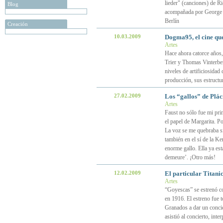
lieder" (canciones) de R
Blog
acompañada por George Sz
Berlín
Creación
10.03.2009
Dogma95, el cine que
Artes
Hace ahora catorce años,
Trier y Thomas Vinterber
niveles de artificiosidad
producción, sus estructu
27.02.2009
Los “gallos” de Plá
Artes
Faust no sólo fue mi pri
el papel de Margarita. P
La voz se me quebraba si
también en el sí de la Ke
enorme gallo. Ella ya est
demeure’. ¡Otro más!
12.02.2009
El particular Titan
Artes
“Goyescas” se estrenó c
en 1916. El estreno fue
Granados a dar un concie
asistió al concierto, int