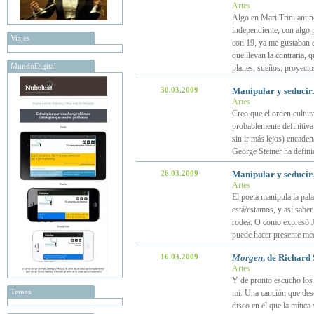
Artes
Algo en Mari Trini anunc
independiente, con algo 
Viajes
con 19, ya me gustaban e
que llevan la contraria, 
MundoDigital
planes, sueños, proyectos
30.03.2009
Manipular y seducir.
Artes
Creo que el orden cultura
probablemente definitiva
sin ir más lejos) encade
George Steiner ha definid
26.03.2009
Manipular y seducir.
Artes
El poeta manipula la pal
está/estamos, y así saber 
rodea. O como expresó Jo
puede hacer presente med
16.03.2009
Morgen
, de Richard 
Artes
Y de pronto escucho los
Temas
mi. Una canción que des
disco en el que la mític