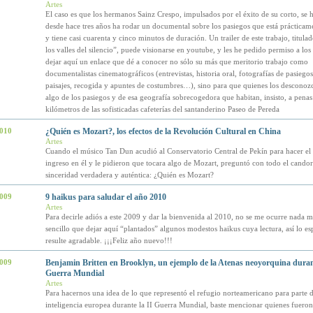
Artes
El caso es que los hermanos Sainz Crespo, impulsados por el éxito de su corto, se 
desde hace tres años ha rodar un documental sobre los pasiegos que está práctica
y tiene casi cuarenta y cinco minutos de duración. Un trailer de este trabajo, titula
los valles del silencio”, puede visionarse en youtube, y les he pedido permiso a lo
dejar aquí un enlace que dé a conocer no sólo su más que meritorio trabajo como
documentalistas cinematográficos (entrevistas, historia oral, fotografías de pasiegos
paisajes, recogida y apuntes de costumbres…), sino para que quienes los desconoz
algo de los pasiegos y de esa geografía sobrecogedora que habitan, insisto, a penas
kilómetros de las sofisticadas cafeterías del santanderino Paseo de Pereda
2010
¿Quién es Mozart?, los efectos de la Revolución Cultural en China
Artes
Cuando el músico Tan Dun acudió al Conservatorio Central de Pekín para hacer e
ingreso en él y le pidieron que tocara algo de Mozart, preguntó con todo el candor
sinceridad verdadera y auténtica: ¿Quién es Mozart?
2009
9 haikus para saludar el año 2010
Artes
Para decirle adiós a este 2009 y dar la bienvenida al 2010, no se me ocurre nada m
sencillo que dejar aquí “plantados” algunos modestos haikus cuya lectura, así lo esp
resulte agradable. ¡¡¡Feliz año nuevo!!!
2009
Benjamin Britten en Brooklyn, un ejemplo de la Atenas neoyorquina durant
Guerra Mundial
Artes
Para hacernos una idea de lo que representó el refugio norteamericano para parte d
inteligencia europea durante la II Guerra Mundial, baste mencionar quienes fueron