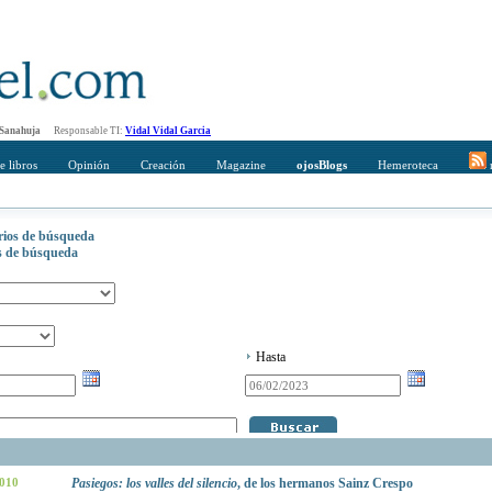
 Sanahuja
Responsable TI:
Vidal Vidal Garcia
e libros
Opinión
Creación
Magazine
ojosBlogs
Hemeroteca
r
erios de búsqueda
os de búsqueda
Hasta
2010
Pasiegos: los valles del silencio
, de los hermanos Sainz Crespo