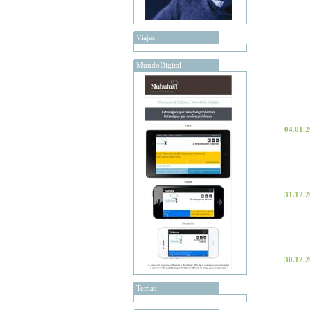
Viajes
MundoDigital
04.01.
31.12.
30.12.
Temas