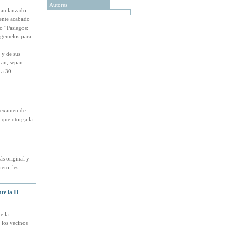
Autores
han lanzado
mente acabado
do “Pasiegos:
s gemelos para
 y de sus
can, sepan
 a 30
l examen de
 que otorga la
ás original y
ero, les
e la II
e la
 los vecinos