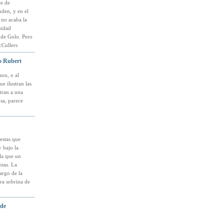
te de
uden, y en el
 no acaba la
uidad
 de Golo. Pero
cCullers
o Rubert
son, o al
e ilustran las
stran a una
sa, parece
estas que
 bajo la
la que un
ntas. La
argo de la
era sobrina de
 de