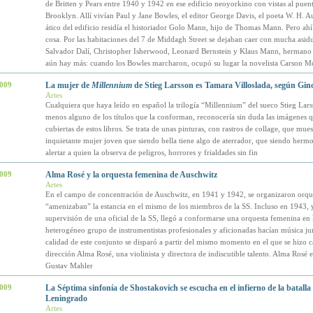
de Britten y Pears entre 1940 y 1942 en ese edificio neoyorkino con vistas al puen
Brooklyn. Allí vivían Paul y Jane Bowles, el editor George Davis, el poeta W. H. A
ático del edificio residía el historiador Golo Mann, hijo de Thomas Mann. Pero ahí
cosa. Por las habitaciones del 7 de Middagh Street se dejaban caer con mucha asid
Salvador Dalí, Christopher Isherwood, Leonard Bernstein y Klaus Mann, hermano
aún hay más: cuando los Bowles marcharon, ocupó su lugar la novelista Carson M
2009
La mujer de
Millennium
de Stieg Larsson es Tamara Villoslada, según Gin
Artes
Cualquiera que haya leído en español la trilogía “Millennium” del sueco Stieg Lars
menos alguno de los títulos que la conforman, reconocería sin duda las imágenes qu
cubiertas de estos libros. Se trata de unas pinturas, con rastros de collage, que mue
inquietante mujer joven que siendo bella tiene algo de aterrador, que siendo hermo
alertar a quien la observa de peligros, horrores y frialdades sin fin
2009
Alma Rosé y la orquesta femenina de Auschwitz
Artes
En el campo de concentración de Auschwitz, en 1941 y 1942, se organizaron orqu
“amenizaban” la estancia en el mismo de los miembros de la SS. Incluso en 1943, y
supervisión de una oficial de la SS, llegó a conformarse una orquesta femenina en 
heterogéneo grupo de instrumentistas profesionales y aficionadas hacían música ju
calidad de este conjunto se disparó a partir del mismo momento en el que se hizo c
dirección Alma Rosé, una violinista y directora de indiscutible talento. Alma Rosé 
Gustav Mahler
2009
La Séptima sinfonía de Shostakovich se escucha en el infierno de la batalla
Leningrado
Artes