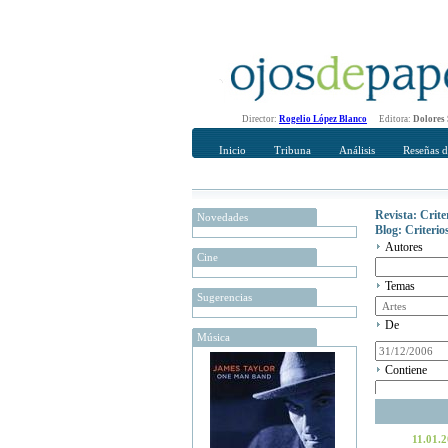
Director:
Rogelio López Blanco
Editora:
Dolores
Inicio
Tribuna
Análisis
Reseñas d
Revista: Crit
Novedades
Blog: Criteri
Autores
Cine
Temas
Sugerencias
De
Música
Contiene
11.01.