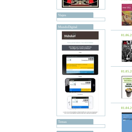
Viajes
MundoDigital
01.06.
01.05.
01.04.
Temas