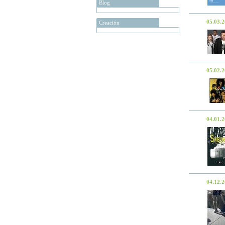
Blog
05.03.
Creación
05.02.
04.01.
04.12.