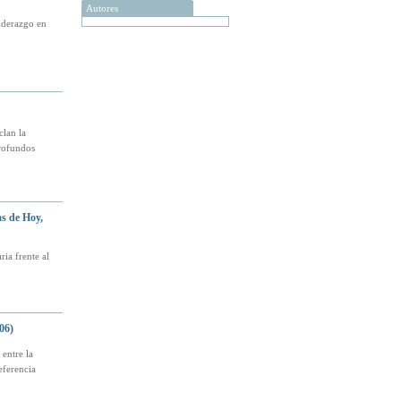
Autores
liderazgo en
clan la
profundos
as de Hoy,
ria frente al
06)
 entre la
eferencia