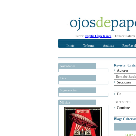
Director:
Rogelio López Blanco
Editora:
Dolores
Inicio
Tribuna
Análisis
Reseñas d
Revista: Crit
Novedades
Autores
Cine
Secciones
Sugerencias
De
Música
Contiene
Blog: Criteri
04.07.