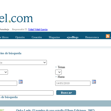
 Sanahuja
Responsable TI:
Vidal Vidal Garcia
e libros
Opinión
Creación
Magazine
ojosBlogs
Hemeroteca
r
erios de búsqueda
Temas
Hasta
os de búsqueda
2007
Ouka Leele:
El nombre de una estrella
(Ellago Ediciones, 2007)