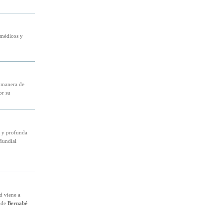
 médicos y
 manera de
or su
a y profunda
Mundial
d viene a
a de
Bernabé