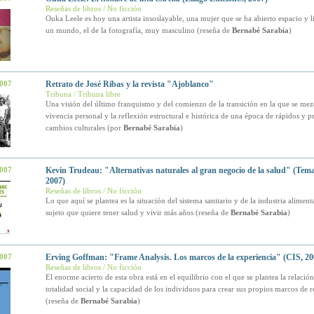
Reseñas de libros / No ficción
Ouka Leele es hoy una artista insoslayable, una mujer que se ha abierto espacio y 
un mundo, el de la fotografía, muy masculino (reseña de
Bernabé Sarabia
)
2007
Retrato de José Ribas y la revista "Ajoblanco"
Tribuna / Tribuna libre
Una visión del último franquismo y del comienzo de la transición en la que se mez
vivencia personal y la reflexión estructural e histórica de una época de rápidos y 
cambios culturales (por
Bernabé Sarabia
)
2007
Kevin Trudeau: "Alternativas naturales al gran negocio de la salud" (Tem
2007)
Reseñas de libros / No ficción
Lo que aquí se plantea es la situación del sistema sanitario y de la industria alimenta
sujeto que quiere tener salud y vivir más años (reseña de
Bernabé Sarabia
)
2007
Erving Goffman: "Frame Analysis. Los marcos de la experiencia" (CIS, 20
Reseñas de libros / No ficción
El enorme acierto de esta obra está en el equilibrio con el que se plantea la relación
totalidad social y la capacidad de los individuos para crear sus propios marcos de r
(reseña de
Bernabé Sarabia
)