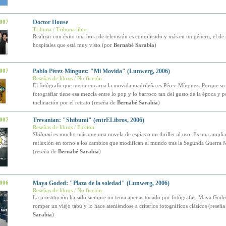
2007
Doctor House
Tribuna / Tribuna libre
Realizar con éxito una hora de televisión es complicado y más en un género, el de
hospitales que está muy visto (por
Bernabé Sarabia
)
2007
Pablo Pérez-Mínguez: "Mi Movida" (Lunwerg, 2006)
Reseñas de libros / No ficción
El fotógrafo que mejor encarna la movida madrileña es Pérez-Mínguez. Porque su
fotografiar tiene esa mezcla entre lo pop y lo barroco tan del gusto de la época y p
inclinación por el retrato (reseña de
Bernabé Sarabia
)
2007
Trevanian: "Shibumi" (entrELibros, 2006)
Reseñas de libros / Ficción
Shibumi
es mucho más que una novela de espías o un thriller al uso. Es una ampli
reflexión en torno a los cambios que modifican el mundo tras la Segunda Guerra 
(reseña de
Bernabé Sarabia
)
2006
Maya Goded: "Plaza de la soledad" (Lunwerg, 2006)
Reseñas de libros / No ficción
La prostitución ha sido siempre un tema apenas tocado por fotógrafas, Maya Gode
romper un viejo tabú y lo hace ateniéndose a criterios fotográficos clásicos (reseñ
Sarabia
)