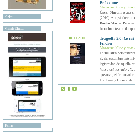
Reflexiones
Magazine / Cine y otras 
Óscar Martín
rescata el
Viajes
(2010). Apoyándose en un
Basilio Martín Patino
MundoDigital
formalmente a su tiemp
01.11.2010
Tragedia 2.0:
La red
Fincher
Magazine / Cine y otras 
La industria norteamerica
sí, del escombro más infe
legitimidad de aquello qu
figura del narrador
. Y,
apelativo, el de narrador;
Facebook, el tiempo de
L
1
Temas