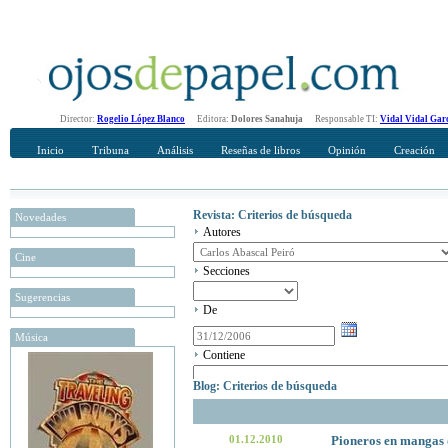
Director:
Rogelio López Blanco
Editora:
Dolores Sanahuja
Responsable TI:
Vidal Vidal Gar
Inicio
Tribuna
Análisis
Reseñas de libros
Opinión
Creación
Revista: Criterios de búsqueda
Novedades
Autores
Cine
Secciones
Sugerencias
De
Música
Contiene
Blog: Criterios de búsqueda
01.12.2010
Pioneros en mangas 