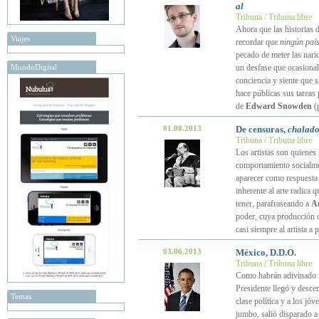
al
Tribuna / Tribuna libre
Ahora que las historias 
Viajes
recordar que
ningún paí
pecado de meter las nari
MundoDigital
un desfase que ocasional
conciencia y siente que s
hace públicas sus tareas
de
Edward Snowden
(
01.08.2013
De censuras,
chalado
Tribuna / Tribuna libre
Los artistas son quienes 
comportamiento socialmen
aparecer como respuesta 
inherente al arte radica 
tener, parafraseando a
A
poder, cuya producción c
casi siempre al artista a
03.06.2013
México, D.D.O.
Tribuna / Tribuna libre
Como habrán adivinado m
Presidente llegó y desce
Temas
clase política y a los jó
jumbo, salió disparado a