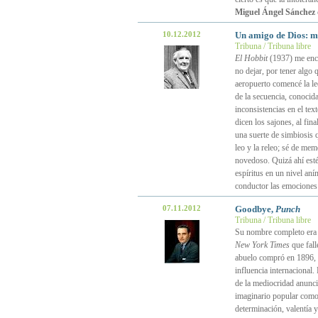
Miguel Ángel Sánchez
10.12.2012
Un amigo de Dios: m
Tribuna / Tribuna libre
El Hobbit
(1937) me enco
no dejar, por tener algo 
aeropuerto comencé la lec
de la secuencia, conoci
inconsistencias en el tex
dicen los sajones, al fin
una suerte de simbiosis 
leo y la releo; sé de mem
novedoso. Quizá ahí esté
espíritus en un nivel an
conductor las emocione
07.11.2012
Goodbye,
Punch
Tribuna / Tribuna libre
Su nombre completo er
New York Times
que fall
abuelo compró en 1896, y 
influencia internacional.
de la mediocridad anuncia
imaginario popular como
determinación, valentía 