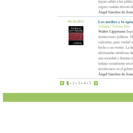
hayan salido a luz públi
seguro cuando derrotó la
Ángel Sánchez de Arm
04.10.2012
Los medios y la opin
Tribuna / Tribuna libre
Walter Lippmann
llegó
instituciones políticas. 
suficiente, pues verdad y
hecho o un evento. La de 
afortunadas metáforas d
una sociedad e ilumina m
trabajo socialmente nece
involucrarse en el gobie
Ángel Sánchez de Arm
-
-
-
-
1
2
3
4
5