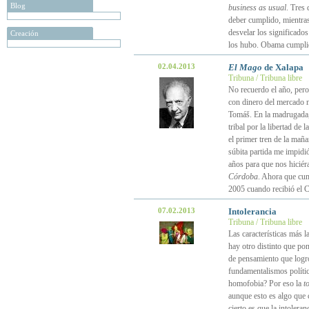
Blog
business as usual
. Tres 
deber cumplido, mientras 
desvelar los significados
Creación
los hubo. Obama cumplió
02.04.2013
El Mago
de Xalapa
Tribuna / Tribuna libre
No recuerdo el año, pero
con dinero del mercado n
Tomáš. En la madrugada, 
tribal por la libertad de
el primer tren de la maña
súbita partida me impidi
años para que nos hiciér
Córdoba
. Ahora que cump
2005 cuando recibió el C
07.02.2013
Intolerancia
Tribuna / Tribuna libre
Las características más l
hay otro distinto que po
de pensamiento que logró
fundamentalismos político
homofobia? Por eso la
t
aunque esto es algo que c
cierto es que la intoler