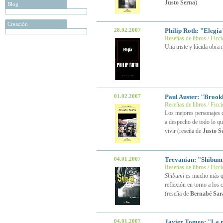
Justo Serna
)
Blog
Creación
28.02.2007
Philip Roth: "Elegí
Reseñas de libros / Ficc
Una triste y lúcida obra
01.02.2007
Paul Auster: "Brook
Reseñas de libros / Ficc
Los mejores personajes d
a despecho de todo lo qu
vivir (reseña de
Justo S
04.01.2007
Trevanian: "Shibumi
Reseñas de libros / Ficc
Shibumi
es mucho más qu
reflexión en torno a lo
(reseña de
Bernabé Sar
04.01.2007
Javier Tomeo: "La n