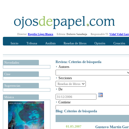
Director:
Rogelio López Blanco
Editora:
Dolores Sanahuja
Responsable TI:
Vidal Vidal Gar
Inicio
Tribuna
Análisis
Reseñas de libros
Opinión
Creación
Revista: Criterios de búsqueda
Novedades
Autores
Cine
Secciones
Sugerencias
De
Música
Contiene
Blog: Criterios de búsqueda
01.05.2007
Gustavo Martín Gar