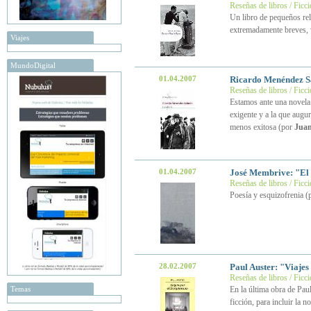
Reseñas de libros / Ficc
Un libro de pequeños rel
extremadamente breves, 
Viajes
MundoDigital
01.04.2007
Ricardo Menéndez 
Reseñas de libros / Ficc
Estamos ante una novela 
exigente y a la que augu
menos exitosa (por
Juan
01.04.2007
José Membrive: "El 
Reseñas de libros / Ficc
Poesía y esquizofrenia (
28.02.2007
Paul Auster: "Viaje
Reseñas de libros / Ficc
Temas
En la última obra de Paul
ficción, para incluir la n