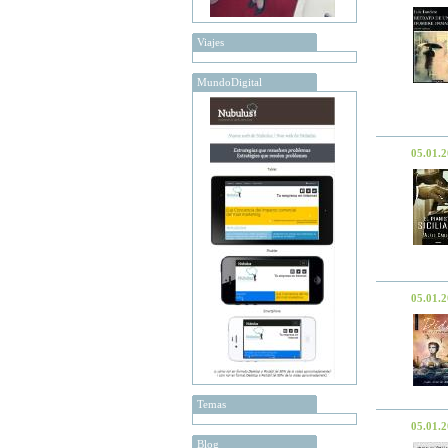
Viajes
MundoDigital
05.01.
05.01.
Temas
05.01.
Blog