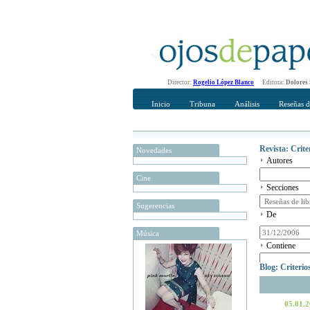
Director:
Rogelio López Blanco
Editora:
Dolores
Inicio
Tribuna
Análisis
Reseñas d
Revista: Crit
Novedades
Autores
Cine
Secciones
Sugerencias
De
Música
Contiene
Blog: Criteri
05.01.