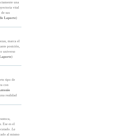
actamente una
yectoria vital
 de sus
do Laporte
)
ezas, marca el
ante posición,
do universo
Laporte
)
rto tipo de
ra con
ntonio
 una realidad
rastoca,
. Ese es el
ecutado.
La
icado al mismo