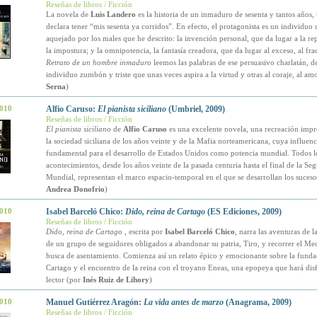
Reseñas de libros / Ficción
La novela de
Luis Landero
es la historia de un inmaduro de sesenta y tantos años,
declara tener “mis sesenta ya corridos”. En efecto, el protagonista es un individuo 
aquejado por los males que he descrito: la invención personal, que da lugar a la re
la impostura; y la omnipotencia, la fantasía creadora, que da lugar al exceso, al fra
Retrato de un hombre inmaduro
leemos las palabras de ese persuasivo charlatán, d
individuo zumbón y triste que unas veces aspira a la virtud y otras al coraje, al am
Serna
)
2010
Alfio Caruso:
El pianista siciliano
(Umbriel, 2009)
Reseñas de libros / Ficción
El pianista siciliano
de
Alfio Caruso
es una excelente novela, una recreación impr
la sociedad siciliana de los años veinte y de la Mafia norteamericana, cuya influenc
fundamental para el desarrollo de Estados Unidos como potencia mundial. Todos l
acontecimientos, desde los años veinte de la pasada centuria hasta el final de la S
Mundial, representan el marco espacio-temporal en el que se desarrollan los suceso
Andrea Donofrio
)
2010
Isabel Barceló Chico:
Dido, reina de Cartago
(ES Ediciones, 2009)
Reseñas de libros / Ficción
Dido, reina de Cartago
, escrita por
Isabel Barceló Chico
, narra las aventuras de l
de un grupo de seguidores obligados a abandonar su patria, Tiro, y recorrer el Me
busca de asentamiento. Comienza así un relato épico y emocionante sobre la funda
Cartago y el encuentro de la reina con el troyano Eneas, una epopeya que hará disfr
lector (por
Inés Ruiz de Lihory
)
2010
Manuel Gutiérrez Aragón:
La vida antes de marzo
(Anagrama, 2009)
Reseñas de libros / Ficción