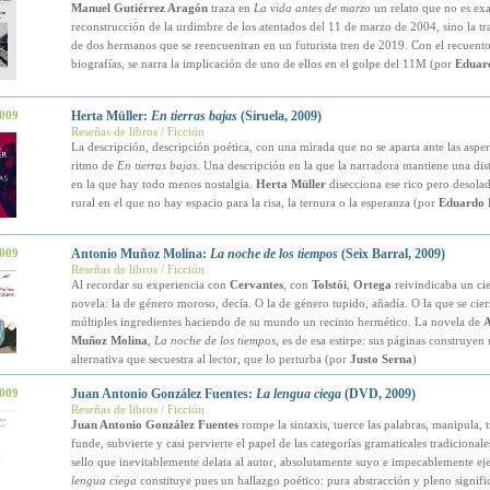
Manuel Gutiérrez Aragón
traza en
La vida antes de marzo
un relato que no es ex
reconstrucción de la urdimbre de los atentados del 11 de marzo de 2004, sino la tra
de dos hermanos que se reencuentran en un futurista tren de 2019. Con el recuento
biografías, se narra la implicación de uno de ellos en el golpe del 11M (por
Eduar
2009
Herta Müller:
En tierras bajas
(Siruela, 2009)
Reseñas de libros / Ficción
La descripción, descripción poética, con una mirada que no se aparta ante las asper
ritmo de
En tierras bajas
. Una descripción en la que la narradora mantiene una dist
en la que hay todo menos nostalgia.
Herta Müller
disecciona ese rico pero desola
rural en el que no hay espacio para la risa, la ternura o la esperanza (por
Eduardo 
2009
Antonio Muñoz Molina:
La noche de los tiempos
(Seix Barral, 2009)
Reseñas de libros / Ficción
Al recordar su experiencia con
Cervantes
, con
Tolstói
,
Ortega
reivindicaba un cie
novela: la de género moroso, decía. O la de género tupido, añadía. O la que se cier
múltiples ingredientes haciendo de su mundo un recinto hermético. La novela de
A
Muñoz Molina
,
La noche de los tiempos
, es de esa estirpe: sus páginas construyen
alternativa que secuestra al lector, que lo perturba (por
Justo Serna
)
2009
Juan Antonio González Fuentes:
La lengua ciega
(DVD, 2009)
Reseñas de libros / Ficción
Juan Antonio González Fuentes
rompe la sintaxis, tuerce las palabras, manipula, t
funde, subvierte y casi pervierte el papel de las categorías gramaticales tradicionales
sello que inevitablemente delata al autor, absolutamente suyo e impecablemente ej
lengua ciega
constituye pues un hallazgo poético: pura abstracción y pleno signif