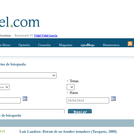
 Sanahuja
Responsable TI:
Vidal Vidal Garcia
e libros
Opinión
Creación
Magazine
ojosBlogs
Hemeroteca
r
erios de búsqueda
Temas
Hasta
os de búsqueda
2010
Luis Landero:
Retrato de un hombre inmaduro
(Tusquets, 2009)