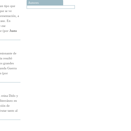
Autores
 un tipo que
que se ve
presentación, a
caso. En
e ese
or (por
Justo
esionante de
ia resultó
os grandes
egunda Guerra
s (por
a reina Dido y
diterráneo en
ción de
utar tanto al