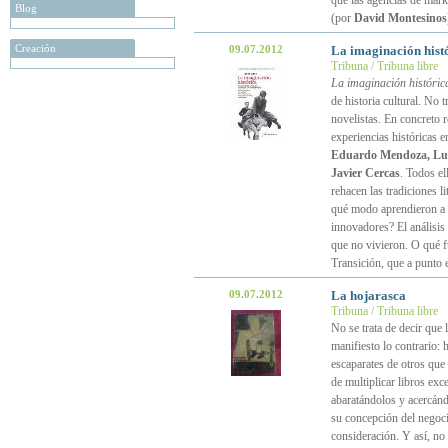
que las agencias de mark
Blog
(por
David Montesinos
Creación
09.07.2012
La imaginación hist
Tribuna / Tribuna libre
La imaginación históric
de historia cultural. No t
novelistas. En concreto 
experiencias históricas e
Eduardo Mendoza, Lui
Javier Cercas
. Todos el
rehacen las tradiciones l
qué modo aprendieron a se
innovadores? El análisis 
que no vivieron. O qué f
Transición, que a punto 
09.07.2012
La hojarasca
Tribuna / Tribuna libre
No se trata de decir que
manifiesto lo contrario:
escaparates de otros que 
de multiplicar libros exc
abaratándolos y acercánd
su concepción del negocio
consideración. Y así, no