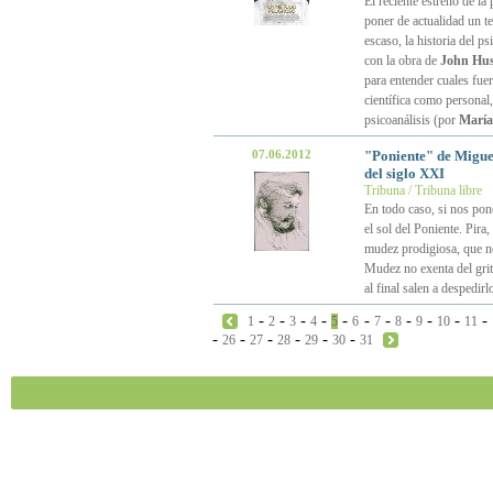
El reciente estreno de la 
poner de actualidad un t
escaso, la historia del p
con la obra de
John Hu
para entender cuales fuer
científica como personal,
psicoanálisis (por
María
07.06.2012
"Poniente" de Miguel
del siglo XXI
Tribuna / Tribuna libre
En todo caso, si nos pone
el sol del Poniente. Pira
mudez prodigiosa, que no 
Mudez no exenta del grit
al final salen a despedir
-
-
-
-
-
-
-
-
-
-
-
1
2
3
4
5
6
7
8
9
10
11
-
-
-
-
-
-
26
27
28
29
30
31