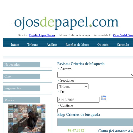
Director:
Rogelio López Blanco
Editora:
Dolores Sanahuja
Responsable TI:
Vidal Vidal Gar
Inicio
Tribuna
Análisis
Reseñas de libros
Opinión
Creación
Revista: Criterios de búsqueda
Novedades
Autores
Cine
Secciones
Sugerencias
De
Música
Contiene
Blog: Criterios de búsqueda
09.07.2012
Como fiel amante o l