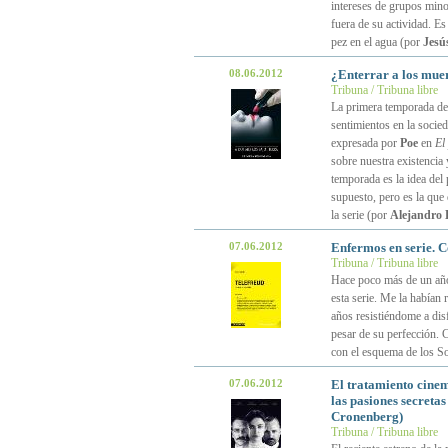
intereses de grupos mino
fuera de su actividad. E
pez en el agua (por
Jesú
08.06.2012
¿Enterrar a los mue
Tribuna / Tribuna libre
La primera temporada d
sentimientos en la socied
expresada por
Poe
en
El
sobre nuestra existencia 
temporada es la idea del
supuesto, pero es la que 
la serie (por
Alejandro L
07.06.2012
Enfermos en serie. 
Tribuna / Tribuna libre
Hace poco más de un añ
esta serie. Me la había
años resistiéndome a dis
pesar de su perfección. 
con el esquema de los S
07.06.2012
El tratamiento cinem
las pasiones secretas
Cronenberg)
Tribuna / Tribuna libre