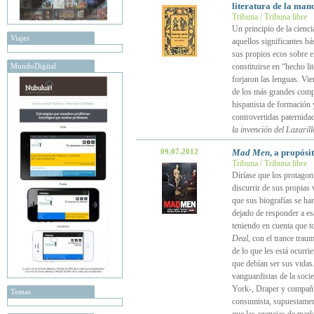
literatura de la ma
Tribuna / Tribuna libre
Un principio de la cienc
Viajes
aquellos significantes b
sus propios ecos sobre e
MundoDigital
constituirse en “hecho lit
forjaron las lenguas. Vie
de los más grandes compa
hispanista de formación y
controvertidas paternida
la invención del Lazarill
09.07.2012
Mad Men
, a propósi
Tribuna / Tribuna libre
Diríase que los protagon
discurrir de sus propias
que sus biografías se ha
dejado de responder a es
teniendo en cuenta que t
Deal
, con el trance trau
de lo que les está ocurr
que debían ser sus vidas
vanguardistas de la soc
York-, Draper y compañía
Temas
consumista, supuestament