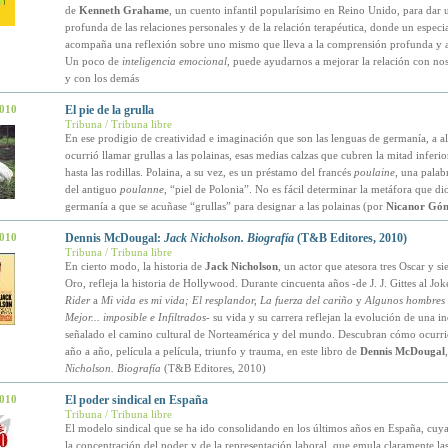
de
Kenneth Grahame
, un cuento infantil popularísimo en Reino Unido, para dar 
profunda de las relaciones personales y de la relación terapéutica, donde un especia
acompaña una reflexión sobre uno mismo que lleva a la comprensión profunda y a
Un poco de
inteligencia emocional
, puede ayudarnos a mejorar la relación con no
y con los demás
2010
El pie de la grulla
Tribuna / Tribuna libre
En ese prodigio de creatividad e imaginación que son las lenguas de germanía, a al
ocurrió llamar grullas a las polainas, esas medias calzas que cubren la mitad inferio
hasta las rodillas. Polaina, a su vez, es un préstamo del francés
poulaine
, una palab
del antiguo
poulanne
, “piel de Polonia”. No es fácil determinar la metáfora que di
germanía a que se acuñase “grullas” para designar a las polainas (por
Nicanor Góm
2010
Dennis McDougal:
Jack Nicholson. Biografía
(T&B Editores, 2010)
Tribuna / Tribuna libre
En cierto modo, la historia de
Jack Nicholson
, un actor que atesora tres Oscar y s
Oro, refleja la historia de Hollywood. Durante cincuenta años -de J. J. Gittes al Jok
Rider
a
Mi vida es mi vida; El resplandor, La fuerza del cariño
y
Algunos hombres 
Mejor... imposible e Infiltrados
- su vida y su carrera reflejan la evolución de una i
señalado el camino cultural de Norteamérica y del mundo. Descubran cómo ocurrió
año a año, película a película, triunfo y trauma, en este libro de
Dennis McDougal
Nicholson. Biografía
(T&B Editores, 2010)
2010
El poder sindical en España
Tribuna / Tribuna libre
El modelo sindical que se ha ido consolidando en los últimos años en España, cuya
la concentración del poder y de la representación laboral, que emula claramente las