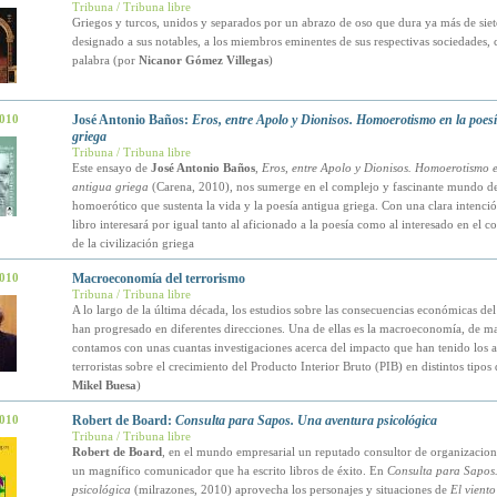
Tribuna / Tribuna libre
Griegos y turcos, unidos y separados por un abrazo de oso que dura ya más de siete
designado a sus notables, a los miembros eminentes de sus respectivas sociedades,
palabra (por
Nicanor Gómez Villegas
)
2010
José Antonio Baños:
Eros, entre Apolo y Dionisos. Homoerotismo en la poes
griega
Tribuna / Tribuna libre
Este ensayo de
José Antonio Baños
,
Eros, entre Apolo y Dionisos. Homoerotismo e
antigua griega
(Carena, 2010), nos sumerge en el complejo y fascinante mundo de
homoerótico que sustenta la vida y la poesía antigua griega. Con una clara intención
libro interesará por igual tanto al aficionado a la poesía como al interesado en el 
de la civilización griega
2010
Macroeconomía del terrorismo
Tribuna / Tribuna libre
A lo largo de la última década, los estudios sobre las consecuencias económicas del
han progresado en diferentes direcciones. Una de ellas es la macroeconomía, de m
contamos con unas cuantas investigaciones acerca del impacto que han tenido los a
terroristas sobre el crecimiento del Producto Interior Bruto (PIB) en distintos tipos 
Mikel Buesa
)
2010
Robert de Board:
Consulta para Sapos. Una aventura psicológica
Tribuna / Tribuna libre
Robert de Board
, en el mundo empresarial un reputado consultor de organizacion
un magnífico comunicador que ha escrito libros de éxito. En
Consulta para Sapos
psicológica
(milrazones, 2010) aprovecha los personajes y situaciones de
El viento