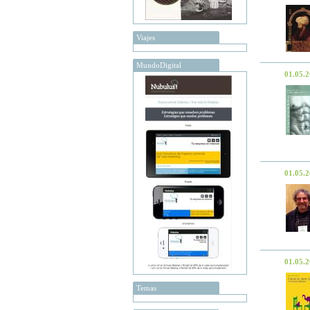
Viajes
MundoDigital
01.05.
01.05.
01.05.
Temas