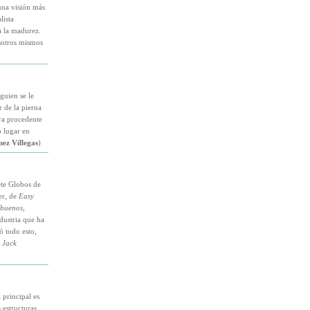
una visión más
lista
 la madurez.
sotros mismos
guien se le
r de la pierna
ra procedente
o lugar en
ez Villegas
)
iete Globos de
er, de
Easy
buenos,
ndustria que ha
 todo esto,
,
Jack
 principal es
 estructuras