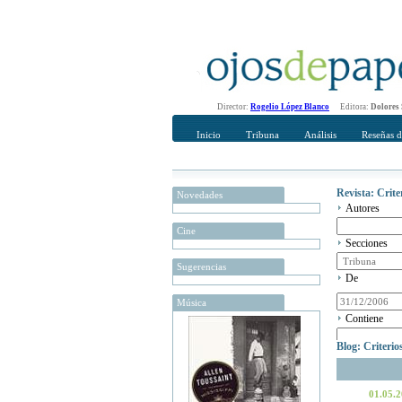
Director:
Rogelio López Blanco
Editora:
Dolores
Inicio
Tribuna
Análisis
Reseñas d
Revista: Crit
Novedades
Autores
Cine
Secciones
Sugerencias
De
Música
Contiene
Blog: Criteri
01.05.