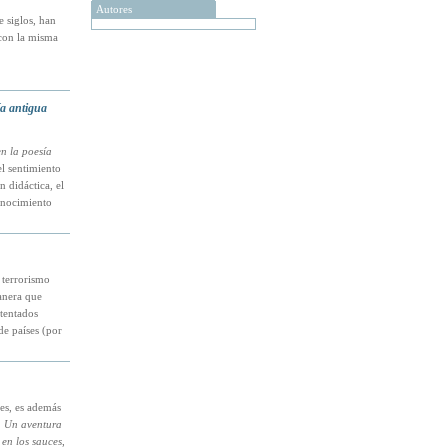
Autores
 siglos, han
 con la misma
ía antigua
n la poesía
l sentimiento
 didáctica, el
conocimiento
 terrorismo
anera que
tentados
de países (por
es, es además
. Un aventura
 en los sauces
,