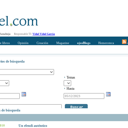
 Sanahuja
Responsable TI:
Vidal Vidal Garcia
e libros
Opinión
Creación
Magazine
ojosBlogs
Hemeroteca
r
erios de búsqueda
Temas
Hasta
os de búsqueda
2010
Un efendi auténtico