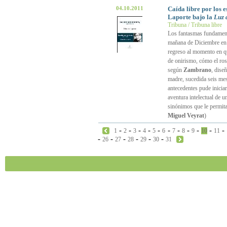
04.10.2011
Caída libre por los 
Laporte bajo la
Luz 
Tribuna / Tribuna libre
Los fantasmas fundament
mañana de Diciembre en q
regreso al momento en qu
de onirismo, cómo el ros
según
Zambrano
, dise
madre, sucedida seis mes
antecedentes pude iniciar
aventura intelectual de u
sinónimos que le permita
Miguel Veyrat
)
-
-
-
-
-
-
-
-
-
-
-
1
2
3
4
5
6
7
8
9
10
11
-
-
-
-
-
-
26
27
28
29
30
31