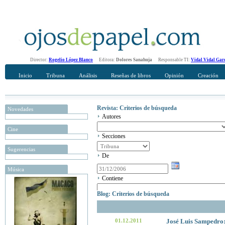
Director:
Rogelio López Blanco
Editora:
Dolores Sanahuja
Responsable TI:
Vidal Vidal Gar
Inicio
Tribuna
Análisis
Reseñas de libros
Opinión
Creación
Revista: Criterios de búsqueda
Novedades
Autores
Cine
Secciones
Sugerencias
De
Música
Contiene
Blog: Criterios de búsqueda
01.12.2011
José Luis Sampedro: 