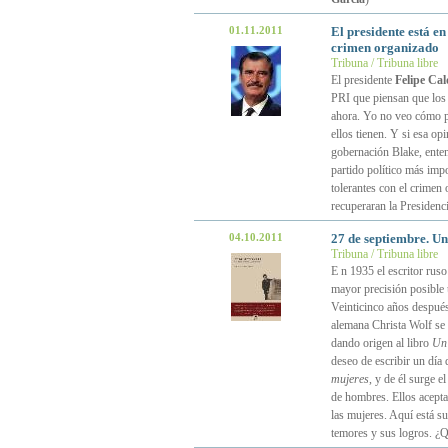
01.11.2011
El presidente está e
crimen organizado
Tribuna / Tribuna libre
El presidente
Felipe Ca
PRI que piensan que los 
ahora. Yo no veo cómo p
ellos tienen. Y si esa op
gobernación Blake, enten
partido político más imp
tolerantes con el crimen 
recuperaran la Presidenc
04.10.2011
27 de septiembre. Un
Tribuna / Tribuna libre
E n 1935 el escritor rus
mayor precisión posible u
Veinticinco años después
alemana Christa Wolf se 
dando origen al libro
Un 
deseo de escribir un día 
mujeres
, y de él surge e
de hombres. Ellos acepta
las mujeres. Aquí está s
temores y sus logros. ¿Q