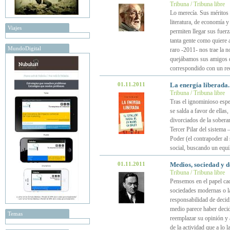
Tribuna / Tribuna libre
Lo merecía. Sus méritos 
literatura, de economía 
Viajes
permiten llegar sus fuerz
tanta gente como quiere 
MundoDigital
raro -2011- nos trae la n
quejábamos sus amigos de
correspondido con un re
01.11.2011
La energía liberada. 
Tribuna / Tribuna libre
Tras el ignominioso espec
se salda a favor de ellas
divorciados de la sobera
Tercer Pilar del sistema
Poder (el contrapoder al 
social, buscando un equi
01.11.2011
Medios, sociedad y d
Tribuna / Tribuna libre
Pensemos en el papel cad
sociedades modernas o la
responsabilidad de decidi
medio parece haber decid
Temas
reemplazar su opinión y 
de la actividad que a lo l