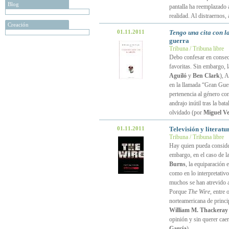
Blog
pantalla ha reemplazado a
realidad. Al distraerno
Creación
01.11.2011
Tengo una cita con l
guerra
Tribuna / Tribuna libre
Debo confesar en consecu
favoritas. Sin embargo, 
Aguiló
y
Ben Clark
), 
en la llamada “Gran Guer
pertenencia al género co
andrajo inútil tras la bat
olvidado (por
Miguel Ve
01.11.2011
Televisión y literat
Tribuna / Tribuna libre
Hay quien pueda consider
embargo, en el caso de l
Burns
, la equiparación 
como en lo interpretativ
muchos se han atrevido 
Porque
The Wire
, entre 
norteamericana de princi
William M. Thackeray
opinión y sin querer caer
García
)