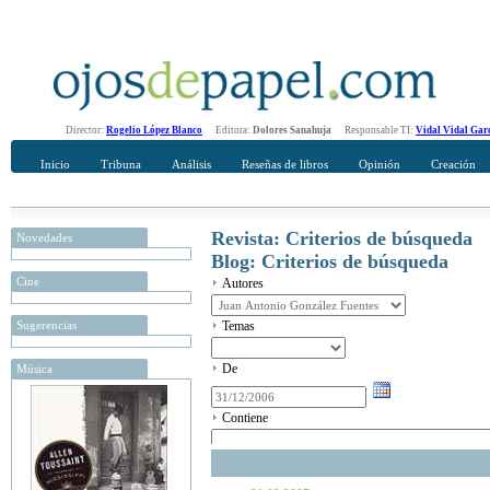
Director:
Rogelio López Blanco
Editora:
Dolores Sanahuja
Responsable TI:
Vidal Vidal Gar
Inicio
Tribuna
Análisis
Reseñas de libros
Opinión
Creación
Revista: Criterios de búsqueda
Novedades
Blog: Criterios de búsqueda
Cine
Autores
Sugerencias
Temas
De
Música
Contiene