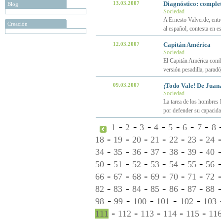
13.03.2007
Diagnóstico: complet
Blog
Sociedad
A Ernesto Valverde, entr
Creación
al español, contesta en es
12.03.2007
Capitán América
Sociedad
El Capitán América comba
versión pesadilla, parad
09.03.2007
¡Todo Vale! De Juan
Sociedad
La tarea de los hombres l
por defender su capacida
-
-
-
-
-
-
-
1
2
3
4
5
6
7
8
-
-
-
-
-
-
18
19
20
21
22
23
24
-
-
-
-
-
-
34
35
36
37
38
39
40
-
-
-
-
-
-
50
51
52
53
54
55
56
-
-
-
-
-
-
66
67
68
69
70
71
72
-
-
-
-
-
-
82
83
84
85
86
87
88
-
-
-
-
-
98
99
100
101
102
103
-
-
-
-
-
111
112
113
114
115
11