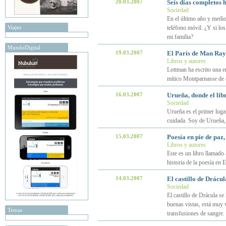
20.03.2007
Seís días completos 
Sociedad
En el último año y medio
Viajes
teléfono móvil. ¿Y si lo
mi familia?
MundoDigital
19.03.2007
El París de Man Ray
Libros y autores
Lottman ha escrito una en
mítico Montparnasse de 
16.03.2007
Urueña, donde el lib
Sociedad
Urueña es el primer luga
cuidada. Soy de Urueña, 
15.03.2007
Poesía en pie de paz
Libros y autores
Este es un libro llamado 
historia de la poesía en 
14.03.2007
El castillo de Drácul
Sociedad
El castillo de Drácula se
buenas vistas, está muy v
Temas
transfusiones de sangre.