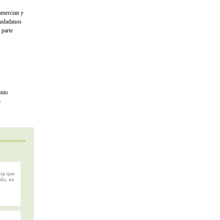
omercian y
ciudadanos
 parte
onio
o
cia que
odo, en