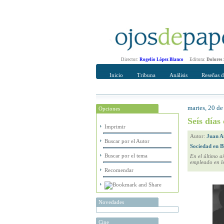
Director:
Rogelio López Blanco
Editora:
Dolores
Inicio
Tribuna
Análisis
Reseñas d
martes, 20 d
Opciones
Recomendar
Su nombre Co
Seís días
Imprimir
Autor:
Juan A
Buscar por el Autor
Sociedad en B
Buscar por el tema
En el último a
empleado en le
Recomendar
Novedades
Cine