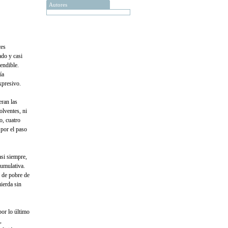
Autores
ces
ado y casi
endible.
ía
xpresivo.
eran las
olventes, ni
o, cuatro
 por el paso
asi siempre,
cumulativa.
l de pobre de
uierda sin
or lo último
,