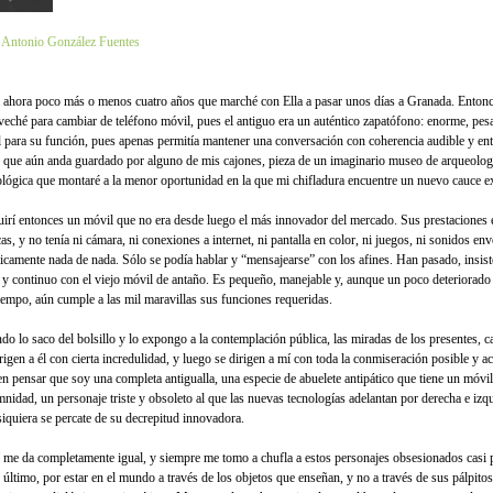
 Antonio González Fuentes
 ahora poco más o menos cuatro años que marché con Ella a pasar unos días a Granada. Enton
veché para cambiar de teléfono móvil, pues el antiguo era un auténtico zapatófono: enorme, pes
il para su función, pues apenas permitía mantener una conversación con coherencia audible y ent
 que aún anda guardado por alguno de mis cajones, pieza de un imaginario museo de arqueolog
ológica que montaré a la menor oportunidad en la que mi chifladura encuentre un nuevo cauce e
irí entonces un móvil que no era desde luego el más innovador del mercado. Sus prestaciones 
as, y no tenía ni cámara, ni conexiones a internet, ni pantalla en color, ni juegos, ni sonidos env
ticamente nada de nada. Sólo se podía hablar y “mensajearse” con los afines. Han pasado, insist
 y continuo con el viejo móvil de antaño. Es pequeño, manejable y, aunque un poco deteriorado
tiempo, aún cumple a las mil maravillas sus funciones requeridas.
do lo saco del bolsillo y lo expongo a la contemplación pública, las miradas de los presentes, c
irigen a él con cierta incredulidad, y luego se dirigen a mí con toda la conmiseración posible y a
n pensar que soy una completa antigualla, una especie de abuelete antipático que tiene un móvi
mnidad, un personaje triste y obsoleto al que las nuevas tecnologías adelantan por derecha e izq
siquiera se percate de su decrepitud innovadora.
 me da completamente igual, y siempre me tomo a chufla a estos personajes obsesionados casi p
o último, por estar en el mundo a través de los objetos que enseñan, y no a través de sus pálpitos