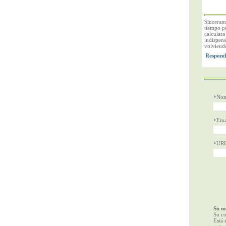
Sincerame
tiempo pe
calcular
indispens
volviendo
Nom
Ema
UR
Su me
Su co
Está 