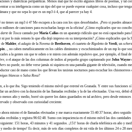
aciones y dialécticas peripatéticas. Menos mal que he escrito algunos libros de poemas, y tal c
 entrar a su inteligencia como un tipo del que se puede esperar cualquier cosa, incluso que teng
cámara y que no sepa lo que es un mp3 ó 4, que al parecer ya hay 4.
 no tienes un mp3 ó 4? Me escupen a la cara con los ojos desorbitados. ¡Pero si puedes almace
ro millones de canciones para escucharlas luego en la oficina! ¿Cómo explicarles que no concibo
 darte
de
Tosca
cantado por
María Callas
en un aparatejo ridículo que no está capacitado para
ar ni por lo más remoto lo que ella dejó impreso en su interpretación? ¿Cómo explicarles que la
S
n
de
Mahler
, el
adagio
de la
Novena
de
Beethoven
, el cuarteto de
Rigoletto
de
Verdi
, un
scher
pin
..., no caben metafísicamente en los cables diminutos y escuchimizados de un mp lo que s
icarles a la gentes sin que te odien o te miren con ademán repulsivo que, por ejemplo, el final d
bre
, o el ataque de las dos columnas de indios al pequeño grupo capitaneado por
John Wayne
hers
no puede, no debe verse jamás ni siquiera en una pantalla gigante de televisión, cuando m
oductor casi de mano como los que llevan los taxistas nocturnos para escuchar los chismorreos 
igas blancas
o
Salsa Rosa
?
in, a lo que iba. Sigo teniendo el mismo móvil que estrené en Granada. Y entre sus funciones sí 
dar un archivo con la duración de las llamadas recibidas y la de las efectuadas. Una vez, debió d
lo menos año y medio, borré sin querer los datos guardados en tal archivo, pero desde entonces 
ervado y observado con curiosidad creciente.
 ahora mismo el de llamadas efectuadas y me marca exactamente 55:40:37 horas; abro seguido 
adas recibidas y registra 96:02:48. Sumo con impaciencia en el mismo móvil las dos cantidades 
a siguiente: 151 horas, 43 minutos y 41 segundos. ¡151! horas de charla telefónica en año y med
 y medio de tiempo! Es decir, más de seis días completos de mi vida de los últimos 24 o 28 me