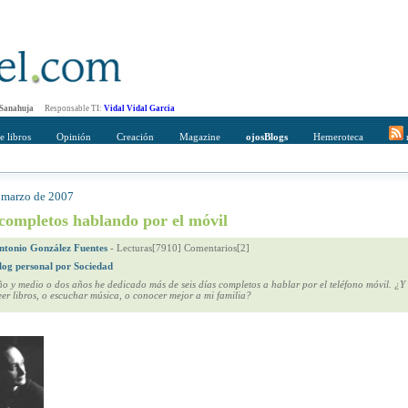
 Sanahuja
Responsable TI:
Vidal Vidal Garcia
e libros
Opinión
Creación
Magazine
ojosBlogs
Hemeroteca
r
e marzo de 2007
mpleto
Direccción de correo del destinatario
 completos hablando por el móvil
ntonio González Fuentes
-
Lecturas[7910] Comentarios[2]
log personal por Sociedad
ño y medio o dos años he dedicado más de seis días completos a hablar por el teléfono móvil. ¿Y 
er libros, o escuchar música, o conocer mejor a mi familia?