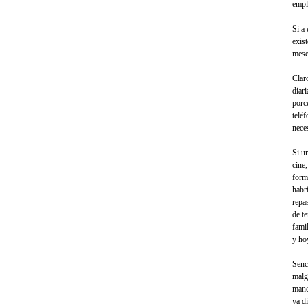
empl
Si a
exis
mese
Clar
diar
porc
telé
nece
Si u
cine,
form
habr
repa
de t
fami
y ho
Senc
malg
mane
va d