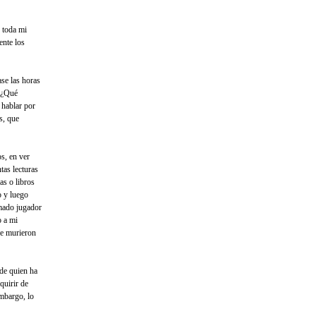
e toda mi
ente los
ase las horas
? ¿Qué
 hablar por
s, que
s, en ver
ntas lecturas
as o libros
o y luego
mado jugador
o a mi
ue murieron
 de quien ha
quirir de
mbargo, lo