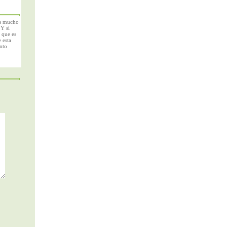
as mucho
.Y si
 que es
 esta
nto