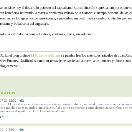
so consiste hoy el desarrollo perfecto del capitalismo, su culminación suprema, empresas que c
ran beneficios utilizando la materia prima más valiosa de la historia: el tiempo personal de los 
 además, se lo regalamos generosamente, a paletadas, sin pedir nada a cambio, contentos por ser
nsciente y bobalicona del engranaje.
sólo un estúpido, un completo idiota, y además, quizá, sin solución.
_____________________________________________________________
: En el blog titulado
El Pulso de la Bruma
se pueden leer los anteriores artículos de Juan Ant
ález Fuentes, clasificados tanto por temas (cine, sociedad, autores, artes, música y libros) com
ológicamente.
tarios
07 21:12:52
-
ella
os ...El movil sirve muchas veces para tener contacto diario, semanal o mensual (con la frecuen
 con muchos seres queridos, amigos..etc. Así que no es necesaria tanta demonización. Como en t
medio está el equilibrio. Fdo: Una adicta al móvil
09 12:35:24
-
001