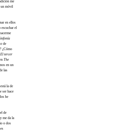
ondición me
a un móvil
nar en ellos
 escuchar el
 hacerme
infonía
zo
de
ea? ¿Cómo
e
El tercer
en
The
enos en un
de las
está la de
e ser hace
los he
el de
y me da la
io o dos
ses