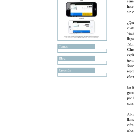
sens
hace
sin 
¿Qué
cuat
Vissi
lleg
Tita
Temas
Cho
expl
Blog
hom
Seac
Creación
repr
Horm
En f
guar
por 
cons
Abro
llam
cifr
años