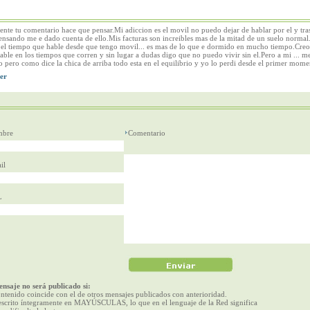
nte tu comentario hace que pensar.Mi adiccion es el movil no puedo dejar de hablar por el y tr
nsando me e dado cuenta de ello.Mis facturas son increibles mas de la mitad de un suelo normal
a el tiempo que hable desde que tengo movil... es mas de lo que e dormido en mucho tiempo.Creo
able en los tiempos que corren y sin lugar a dudas digo que no puedo vivir sin el.Pero a mi ... me
 pero como dice la chica de arriba todo esta en el equilibrio y yo lo perdi desde el primer mome
bre
Comentario
il
L
nsaje no será publicado si:
ntenido coincide con el de otros mensajes publicados con anterioridad.
escrito íntegramente en MAYÚSCULAS, lo que en el lenguaje de la Red significa