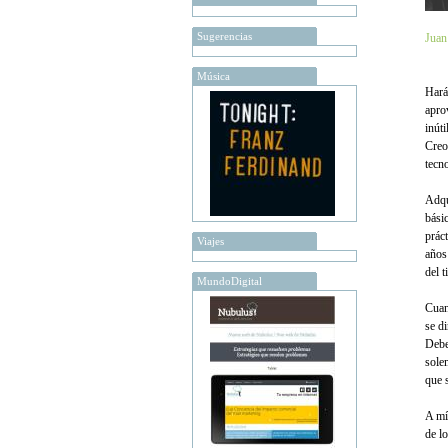
Sugerencias
Juan
Música
Hará
apro
inút
Creo
tecn
Adqu
básic
prác
Viajes
años
del 
MundoDigital
Cuan
se d
Debe
sole
que 
A mí
de l