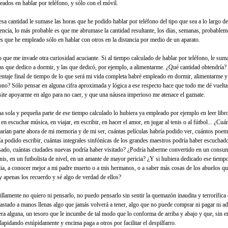
eados en hablar por teléfono, y sólo con el móvil.
 esa cantidad le sumase las horas que he podido hablar por teléfono del tipo que sea a lo largo d
tencia, lo más probable es que me abrumase la cantidad resultante, los días, semanas, probablem
s que he empleado sólo en hablar con otros en la distancia por medio de un aparato.
o que me invade otra curiosidad acuciante. Si al tiempo calculado de hablar por teléfono, le sum
ias que dedico a dormir, y las que dedicó, por ejemplo, a alimentarme. ¿Qué cantidad obtendría
entaje final de tiempo de lo que será mi vida completa habré empleado en dormir, alimentarme y
fono? Sólo pensar en alguna cifra aproximada y lógica a ese respecto hace que todo me dé vuelta
site apoyarme en algo para no caer, y que una náusea imperioso me atenace el gaznate.
na sola y pequeña parte de ese tiempo calculado lo hubiera ya empleado por ejemplo en leer libro
 en escuchar música, en viajar, en escribir, en hacer el amor, en jugar al tenis o al fútbol... ¿Cuá
arían parte ahora de mi memoria y de mi ser, cuántas películas habría podido ver, cuántos poem
ía podido escribir, cuántas integrales sinfónicas de los grandes maestros podría haber escuchad
sado, cuántas ciudades nuevas podría haber visitado? ¿Podría haberme convertido en un consu
enis, en un futbolista de nivel, en un amante de mayor pericia? ¿Y si hubiera dedicado ese tiemp
lia, a conocer mejor a mi padre muerto o a mis hermanos, o a saber más cosas de los abuelos q
y apenas los recuerdo y sé algo de verdad de ellos?
illamente no quiero ni pensarlo, no puedo pensarlo sin sentir la quemazón inaudita y terrorífica
astado a manos llenas algo que jamás volverá a tener, algo que no puede comprar ni pagar ni ad
ra alguna, un tesoro que le incumbe de tal modo que lo conforma de arriba y abajo y que, sin e
ilapidando estúpidamente y encima paga a otros por facilitar el despilfarro.