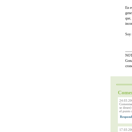
En e
gene
que,
inco
Soy 
___
NOTA
Gonz
cron
Comen
24.03.20
Comentari
se desee)
el punto 
17.03.20