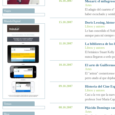
16.10.2007
Mozart: el milagroso
Artes
El adagio del cuarteto n
Viajes
haber escuchado y sentid
MundoDigital
15.10.2007
Doris Lessing, histo
Libros y autores
Le han concedido el Nobe
aunque para mí siempre 
11.10.2007
La biblioteca de los 
Libros y autores
El británico Stuart Kelly
nunca llegaron a serlo po
10.10.2007
El arte de Guillerm
Artes
El "artista" costarricens
perro atado al que dejab
09.10.2007
Historia del Cine Es
Libros y autores
Casi a la vez que la nuev
profesor José María Capar
Temas
08.10.2007
Plácido Domingo can
Artes
Blog