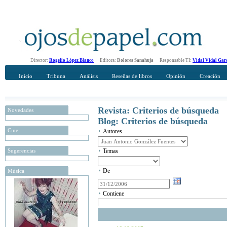
Director:
Rogelio López Blanco
Editora:
Dolores Sanahuja
Responsable TI:
Vidal Vidal Gar
Inicio
Tribuna
Análisis
Reseñas de libros
Opinión
Creación
Revista: Criterios de búsqueda
Novedades
Blog: Criterios de búsqueda
Cine
Autores
Sugerencias
Temas
De
Música
Contiene