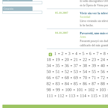
El sello discográfico Or
en la Ópera de Viena po
Creación
05.10.2007
Vivir sin ver la telev
Sociedad
Llevo viviendo sin televi
lo he hecho.
04.10.2007
Pavarotti, uno más e
Artes
Pavarotti poseyó sin dud
calificarlo del más grande
-
-
-
-
-
-
-
1
2
3
4
5
6
7
8
-
-
-
-
-
-
18
19
20
21
22
23
24
-
-
-
-
-
-
34
35
36
37
38
39
40
-
-
-
-
-
-
50
51
52
53
54
55
56
-
-
-
-
-
-
66
67
68
69
70
71
72
-
-
-
-
-
-
82
83
84
85
86
87
88
-
-
-
-
-
98
99
100
101
102
103
-
-
-
-
-
111
112
113
114
115
11