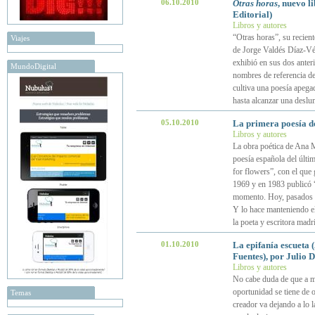
06.10.2010
Otras horas
, nuevo l
Editorial)
Libros y autores
“Otras horas”, su recien
Viajes
de Jorge Valdés Díaz-Vél
exhibió en sus dos anteri
MundoDigital
nombres de referencia de 
cultiva una poesía apegad
hasta alcanzar una desl
05.10.2010
La primera poesía 
Libros y autores
La obra poética de Ana 
poesía española del últi
for flowers”, con el que
1969 y en 1983 publicó 
momento. Hoy, pasados 40
Y lo hace manteniendo e
la poeta y escritora madr
01.10.2010
La epifanía escueta 
Fuentes), por Julio 
Libros y autores
No cabe duda de que a med
oportunidad se tiene de o
Temas
creador va dejando a lo 