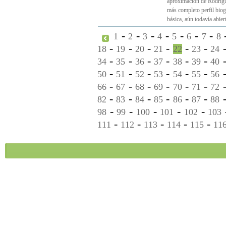
aproximación de Rodrígu
más completo perfil biogr
básica, aún todavía abiert
-
-
-
-
-
-
-
1
2
3
4
5
6
7
8
-
-
-
-
-
-
18
19
20
21
22
23
24
-
-
-
-
-
-
34
35
36
37
38
39
40
-
-
-
-
-
-
50
51
52
53
54
55
56
-
-
-
-
-
-
66
67
68
69
70
71
72
-
-
-
-
-
-
82
83
84
85
86
87
88
-
-
-
-
-
98
99
100
101
102
103
-
-
-
-
-
111
112
113
114
115
11