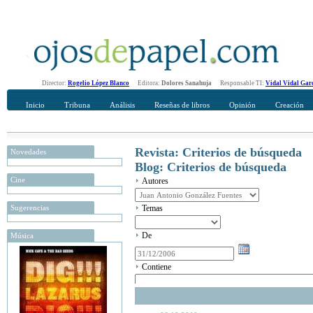
Director:
Rogelio López Blanco
Editora:
Dolores Sanahuja
Responsable TI:
Vidal Vidal Gar
Inicio
Tribuna
Análisis
Reseñas de libros
Opinión
Creación
Revista: Criterios de búsqueda
Novedades
Blog: Criterios de búsqueda
Cine
Autores
Sugerencias
Temas
De
Música
Contiene