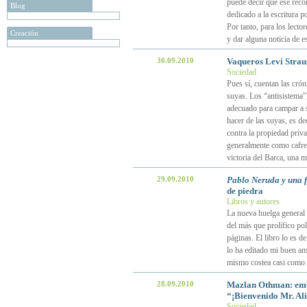
puede decir que ese reco
Blog
dedicado a la escritura p
Por tanto, para los lecto
Creación
y dar alguna noticia de e
30.09.2010
Vaqueros Levi Strau
Sociedad
Pues sí, cuentan las crón
suyas. Los “antisistema”
adecuado para campar a s
hacer de las suyas, es de
contra la propiedad priva
generalmente como cafre
victoria del Barca, una m
29.09.2010
Pablo Neruda y una f
de piedra
Libros y autores
La nueva huelga general 
del más que prolífico po
páginas. El libro lo es d
lo ha editado mi buen am
mismo costea casi como e
28.09.2010
Mazlan Othman: emba
“¡Bienvenido Mr. Al
Sociedad