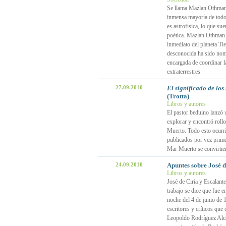
Se llama Mazlan Othman,
inmensa mayoría de todo
es astrofísica, lo que su
poética. Mazlan Othman e
inmediato del planeta Ti
desconocida ha sido nom
encargada de coordinar l
extraterrestres
27.09.2010
El significado de los
(Trotta)
Libros y autores
El pastor beduino lanzó 
explorar y encontró roll
Muerto. Todo esto ocurrí
publicados por vez primer
Mar Muerto se convirtier
24.09.2010
Apuntes sobre José d
Libros y autores
José de Ciria y Escalant
trabajo se dice que fue 
noche del 4 de junio de 
escritores y críticos qu
Leopoldo Rodríguez Alca