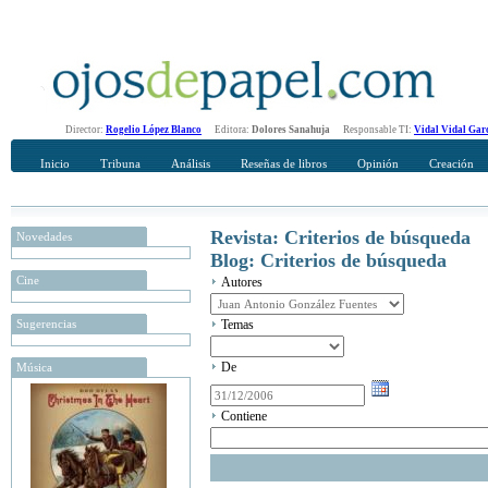
Director:
Rogelio López Blanco
Editora:
Dolores Sanahuja
Responsable TI:
Vidal Vidal Gar
Inicio
Tribuna
Análisis
Reseñas de libros
Opinión
Creación
Revista: Criterios de búsqueda
Novedades
Blog: Criterios de búsqueda
Cine
Autores
Sugerencias
Temas
De
Música
Contiene