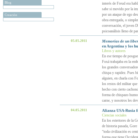
Blog
interés de Freud era hab
sabe si movido por la imp
por un ataque de ego des
Creación
obra entregada, o simplem
conversación, el joven Da
psicoanálisis lleno de p
05.05.2011
Memorias de un liber
en Argentina y los h
Libros y autores
En ese tiempo de posguerr
Foxá trabajaba en la emb
los grandes conversadore
chispa y rapidez. Pues b
alguien, en charla con Fo
los restos del militar q
hecho con cierto cachond
forma de chispazo humorís
carne, y nosotros les de
04.05.2011
Alianza USA-Rusia f
Ciencias sociales
En los estertores de la G
de historia pasada, Gore
“toda civilización es cen
forma que tiene Occidente