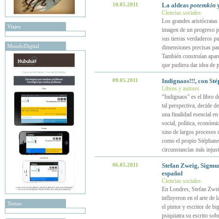
10.05.2011
La aldeas
potemkin
y
Ciencias sociales
Los grandes aristócratas 
Viajes
imagen de un progreso p
sus tierras verdaderos pu
MundoDigital
dimensiones precisas par
También construían apare
que pudiera dar idea de 
09.05.2011
Indignaos!!!, con St
Libros y autores
“Indignaos” es el libro 
tal perspectiva, decide d
una finalidad esencial en
social, política, económ
sino de largos procesos 
como el propio Stéphane H
circunstancias más injus
06.05.2011
Stefan Zweig, Sigmun
español
Ciencias sociales
En Londres, Stefan Zweig
influyeron en el arte de 
Temas
el pintor y escritor de b
psiquiatra su escrito sob