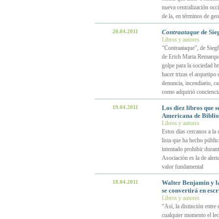
nueva centralización occi
de la, en términos de geo
20.04.2011
Contraataque
de Sieg
Libros y autores
“Contraataque”, de Siegf
de Erich Maria Remarque 
golpe para la sociedad br
hacer trizas el arquetipo
denuncia, incendiario, c
como adquirió conciencia
19.04.2011
Los diez libros que 
Americana de Biblio
Libros y autores
Estos días cercanos a la 
lista que ha hecho públi
intentado prohibir duran
Asociación es la de alert
valor fundamental
18.04.2011
Walter Benjamin y la
se convertirá en escr
Libros y autores
“Así, la distinción entre 
cualquier momento el lect