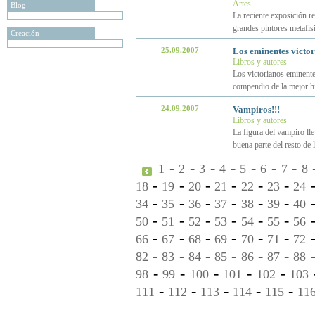
Artes
Blog
La reciente exposición r
grandes pintores metafís
Creación
25.09.2007
Los eminentes victor
Libros y autores
Los victorianos eminente
compendio de la mejor his
24.09.2007
Vampiros!!!
Libros y autores
La figura del vampiro lle
buena parte del resto de
-
-
-
-
-
-
-
1
2
3
4
5
6
7
8
-
-
-
-
-
-
18
19
20
21
22
23
24
-
-
-
-
-
-
34
35
36
37
38
39
40
-
-
-
-
-
-
50
51
52
53
54
55
56
-
-
-
-
-
-
66
67
68
69
70
71
72
-
-
-
-
-
-
82
83
84
85
86
87
88
-
-
-
-
-
98
99
100
101
102
103
-
-
-
-
-
111
112
113
114
115
11