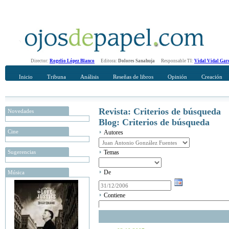
Director:
Rogelio López Blanco
Editora:
Dolores Sanahuja
Responsable TI:
Vidal Vidal Gar
Inicio
Tribuna
Análisis
Reseñas de libros
Opinión
Creación
Revista: Criterios de búsqueda
Novedades
Blog: Criterios de búsqueda
Cine
Autores
Sugerencias
Temas
De
Música
Contiene