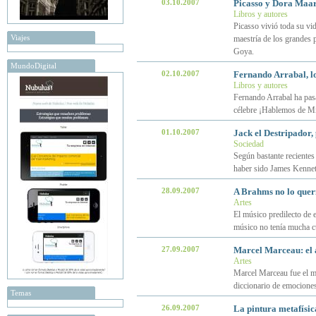
03.10.2007
Picasso y Dora Maar
Libros y autores
Picasso vivió toda su vid
Viajes
maestría de los grandes 
Goya.
MundoDigital
02.10.2007
Fernando Arrabal, l
Libros y autores
Fernando Arrabal ha pasa
célebre ¡Hablemos de Mi
01.10.2007
Jack el Destripador,
Sociedad
Según bastante recientes
haber sido James Kennet
28.09.2007
A Brahms no lo querí
Artes
El músico predilecto de 
músico no tenía mucha cu
27.09.2007
Marcel Marceau: el a
Artes
Marcel Marceau fue el mi
diccionario de emociones
Temas
26.09.2007
La pintura metafísic