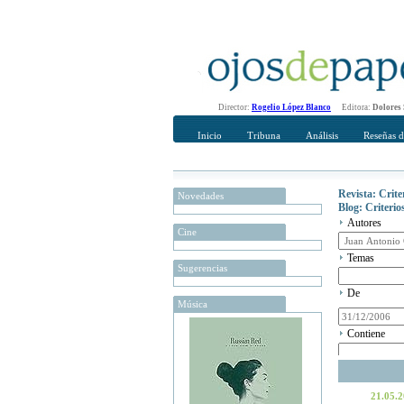
Director:
Rogelio López Blanco
Editora:
Dolores
Inicio
Tribuna
Análisis
Reseñas d
Revista: Crit
Novedades
Blog: Criteri
Autores
Cine
Temas
Sugerencias
De
Música
Contiene
21.05.