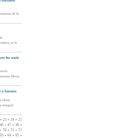
o bastante
 resumen de la
as
itura, se le
or los nazis
tores
queman libros,
s y baratos
e obras
a integral
-
-
-
23
24
25
-
-
-
46
47
48
-
-
-
70
71
72
-
-
-
93
94
95