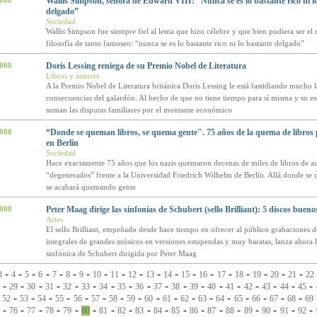
2008
Wallis Simpson, señora de Edward VIII: “Nunca se es lo bastante rico ni l
delgado”
Sociedad
Wallis Simpson fue siempre fiel al lema que hizo célebre y que bien pudiera ser el
filosofía de tanto famoseo: “nunca se es lo bastante rico ni lo bastante delgado”
2008
Doris Lessing reniega de su Premio Nobel de Literatura
Libros y autores
A la Premio Nobel de Literatura británica Doris Lessing le está fastidiando mucho l
consecuencias del galardón. Al hecho de que no tiene tiempo para sí misma y su escr
suman las disputas familiares por el montante económico
2008
“Donde se queman libros, se quema gente". 75 años de la quema de libros p
en Berlín
Sociedad
Hace exactamente 75 años que los nazis quemaron decenas de miles de libros de au
“degenerados” frente a la Universidad Friedrich Wilhelm de Berlín. Allá donde se 
se acabará quemando gente
2008
Peter Maag dirige las sinfonías de Schubert (sello Brilliant): 5 discos bueno
Artes
El sello Brilliant, empeñado desde hace tiempo en ofrecer al público grabaciones d
integrales de grandes músicos en versiones estupendas y muy baratas, lanza ahora l
sinfónica de Schubert dirigida por Peter Maag
-
-
-
-
-
-
-
-
-
-
-
-
-
-
-
-
-
-
-
3
4
5
6
7
8
9
10
11
12
13
14
15
16
17
18
19
20
21
22
-
-
-
-
-
-
-
-
-
-
-
-
-
-
-
-
-
-
29
30
31
32
33
34
35
36
37
38
39
40
41
42
43
44
45
-
-
-
-
-
-
-
-
-
-
-
-
-
-
-
-
-
-
52
53
54
55
56
57
58
59
60
61
62
63
64
65
66
67
68
69
-
-
-
-
-
-
-
-
-
-
-
-
-
-
-
-
-
-
76
77
78
79
80
81
82
83
84
85
86
87
88
89
90
91
92