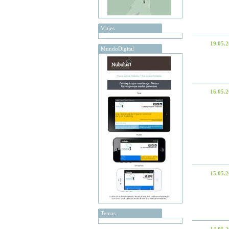
Viajes
19.05.
MundoDigital
16.05.
15.05.
Temas