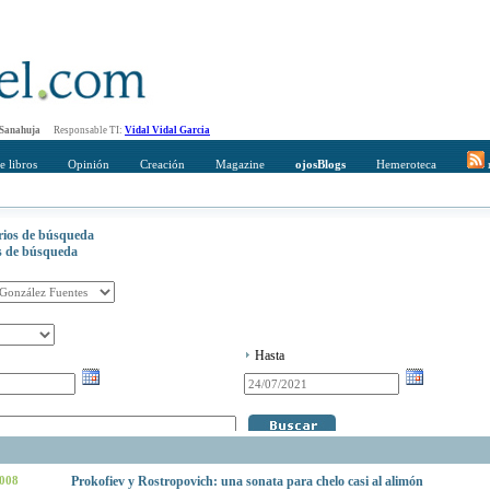
 Sanahuja
Responsable TI:
Vidal Vidal Garcia
e libros
Opinión
Creación
Magazine
ojosBlogs
Hemeroteca
r
erios de búsqueda
os de búsqueda
Hasta
2008
Prokofiev y Rostropovich: una sonata para chelo casi al alimón