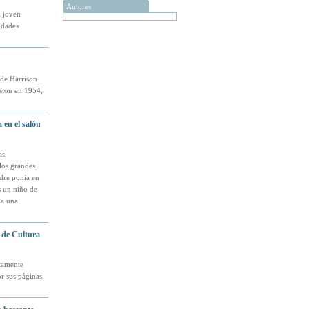
Autores
l joven
idades
 de Harrison
eston en 1954,
 en el salón
as
 los grandes
dre ponía en
s un niño de
 a una
 de Cultura
utamente
or sus páginas