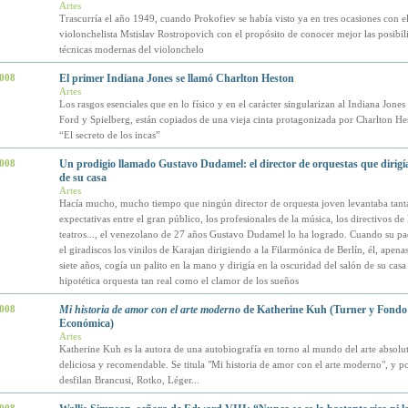
Artes
Trascurría el año 1949, cuando Prokofiev se había visto ya en tres ocasiones con e
violonchelista Mstislav Rostropovich con el propósito de conocer mejor las posibil
técnicas modernas del violonchelo
2008
El primer Indiana Jones se llamó Charlton Heston
Artes
Los rasgos esenciales que en lo físico y en el carácter singularizan al Indiana Jones
Ford y Spielberg, están copiados de una vieja cinta protagonizada por Charlton H
“El secreto de los incas”
2008
Un prodigio llamado Gustavo Dudamel: el director de orquestas que dirigía
de su casa
Artes
Hacía mucho, mucho tiempo que ningún director de orquesta joven levantaba tant
expectativas entre el gran público, los profesionales de la música, los directivos de
teatros..., el venezolano de 27 años Gustavo Dudamel lo ha logrado. Cuando su pa
el giradiscos los vinilos de Karajan dirigiendo a la Filarmónica de Berlín, él, apena
siete años, cogía un palito en la mano y dirigía en la oscuridad del salón de su casa
hipotética orquesta tan real como el clamor de los sueños
2008
Mi historia de amor con el arte moderno
de Katherine Kuh (Turner y Fondo
Económica)
Artes
Katherine Kuh es la autora de una autobiografía en torno al mundo del arte absol
deliciosa y recomendable. Se titula "Mi historia de amor con el arte moderno", y p
desfilan Brancusi, Rotko, Léger...