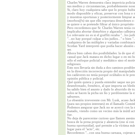
Charles Warren demuestra clara impericia polici
sus medios y circunstancias, probablemente no
Si, claro hoy cualquiera sabe que lo propio hubi
modo disponible y eficaz, preservar con lona o m
y muestras oportunas y posteriormente limpiar 
(morbos@s) sin que ello reportara desordenes o 
se quiere o se pretende filtrar al único propósito
Pero recordemos que Sr. Charles Warren tenía co
implicaba abortar disturbios y algaradas callejer
Lo relevante no es si el graffiti rezaba "...los j
"...no hay porqué culpar a los judíos..." o bien "
cualquiera de las múltiples y variadas combinac
Scotlan Yard interpretó que podía hacer alusión a
ser.
Ahora bien caben dos posibilidades: la de que el
casual que Jack matara en dicho lugar o en mi h
sólo el enfoque policial y mediático sino el moti
religiosos.
Esto nos llevaría sin duda a dos caminos posibl
en la dirección incorrecta propio del manipulador
los cadáveres no tenía porqué ocúltalos ni le pr
opinión pública y policial.
Qué quién quiera y pueda entender saque sus pro
desenfrenado, frenético, al que importa un bled
ha salido bien el asunto y dado lo aburrido de tr
solos se hacen la picha un lío y perdónenme la e
sabuesos.
La obsesión irreverente con Mr. Lusk, acaso Jac
(para sus propios intereses) en el llamado Comit
Podemos asegurar que Jack no se acercó con la 
matado, viendo como un vecino más la inútil acti
fue.
No deja de parecerme curioso que llamen asesin
busca de la presa propicia y aleatoria (eso sí c
buena oportunidad, qué permite a la víctima más 
lugar para el "acto", etc.
Recordemos "...con una buena carnaza, cojeras se