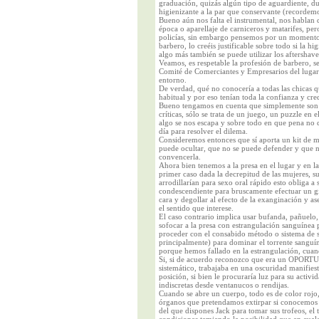
graduación, quizás algún tipo de aguardiente, du
higienizante a la par que conservante (recordemo
Bueno aún nos falta el instrumental, nos hablan de
época o aparellaje de carniceros y matarifes, per
policías, sin embargo pensemos por un momento 
barbero, lo creéis justificable sobre todo si la h
algo más también se puede utilizar los aftershave
Veamos, es respetable la profesión de barbero, se
Comité de Comerciantes y Empresarios del lugar de
entorno.
De verdad, qué no conocería a todas las chicas q
habitual y por eso tenían toda la confianza y cred
Bueno tengamos en cuenta que simplemente son 
críticas, sólo se trata de un juego, un puzzle en
algo se nos escapa y sobre todo en que pena no 
día para resolver el dilema.
Consideremos entonces que sí aporta un kit de ma
puede ocultar, que no se puede defender y que 
convencerla.
Ahora bien tenemos a la presa en el lugar y en la
primer caso dada la decrepitud de las mujeres, s
arrodillarían para sexo oral rápido esto obliga a 
condescendiente para bruscamente efectuar un gir
cara y degollar al efecto de la exanginación y a
el sentido que interese.
El caso contrario implica usar bufanda, pañuelo, c
sofocar a la presa con estrangulación sanguínea
proceder con el consabido método o sistema de s
principalmente) para dominar el torrente sanguí
porque hemos fallado en la estrangulación, cuan
Si, si de acuerdo reconozco que era un OPOR
sistemático, trabajaba en una oscuridad manifiesta
posición, si bien le procuraría luz para su activi
indiscretas desde ventanucos o rendijas.
Cuando se abre un cuerpo, todo es de color rojo,
órganos que pretendamos extirpar si conocemos 
del que dispones Jack para tomar sus trofeos, el 