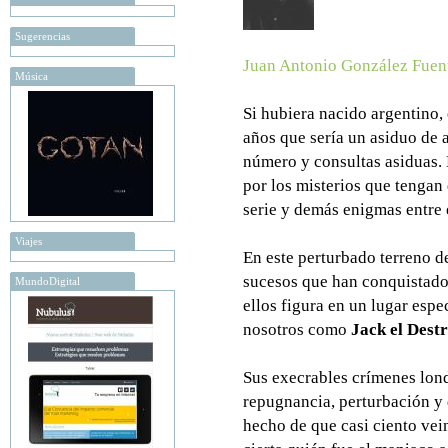
Sugerencias
Juan Antonio González Fuen
Música
Si hubiera nacido argentino
años que sería un asiduo de 
número y consultas asiduas. 
por los misterios que tengan
serie y demás enigmas entre el
Viajes
En este perturbado terreno d
sucesos que han conquistado
MundoDigital
ellos figura en un lugar espe
nosotros como
Jack el Dest
Sus execrables crímenes lond
repugnancia, perturbación y 
hecho de que casi ciento vei