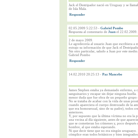
Jack el Destripador nació en Uruguay y se llama
de Isla Mala.
02.05.2009 5:22:53
-
Gabriel Pombo
Respuesta al comentario de
Juan
el 22.02.2009.
2 de mayo 2009.
Le agredecería al usuario Juan que escribiera
extrajo su información de que Jack el Destripad
Sin otro particular, saludo a Juan por este medio
Gabriel Pombo
14.02.2010 20:25:13
-
Paz Mancebo
James Stephen estaba ya demasiado enfermo, a ca
sanguinarios y escapar sin dejar ninguna huella. 
menor duda que fue obra de un pequeño grupo de 
No se trataba de acabar con la vida de unas prosti
cuando apareciera el cuerpo destrozado de la am
que era homosexual, sino de su padre), todos cre
anteriores.
Y, por supuesto que la última víctima no era la 
una vecina al día siguiente, antes de que apareci
que se cometieran los crímenes y, poco después d
hombre, al que estaba esperando.
Ni que decir tiene que no era ningún uruguayo. No
cómplice eran todos británicos y bien integrados