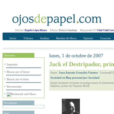
Director:
Rogelio López Blanco
Editora:
Dolores Sanahuja
Responsable TI:
Vidal Vidal Gar
Inicio
Tribuna
Análisis
Reseñas de libros
Opinión
Creación
lunes, 1 de octubre de 2007
Opciones
Recomendar
Su nombre Completo
Jack el Destripador, pri
Imprimir
Buscar por el Autor
Autor:
Juan Antonio González Fuentes
-
Lecturas[1
Sociedad en Blog personal por Sociedad
Buscar por el tema
Según bastante recientes investigaciones el tristeme
Stephen, primo de Virginia Woolf
Recomendar
Novedades
Cine