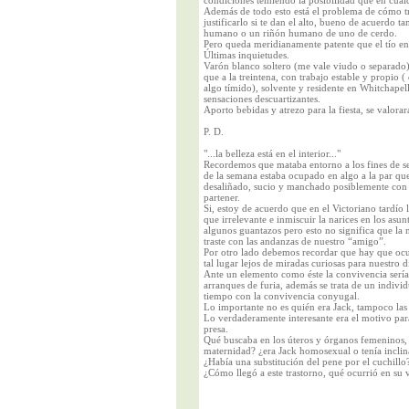
condiciones temiendo la posibilidad que en cual
Además de todo esto está el problema de cómo tr
justificarlo si te dan el alto, bueno de acuerdo
humano o un riñón humano de uno de cerdo.
Pero queda meridianamente patente que el tío e
Últimas inquietudes.
Varón blanco soltero (me vale viudo o separado
que a la treintena, con trabajo estable y propio 
algo tímido), solvente y residente en Whitchapel
sensaciones descuartizantes.
Aporto bebidas y atrezo para la fiesta, se valora
P. D.
"...la belleza está en el interior..."
Recordemos que mataba entorno a los fines de sem
de la semana estaba ocupado en algo a la par que
desaliñado, sucio y manchado posiblemente con r
partener.
Si, estoy de acuerdo que en el Victoriano tardí
que irrelevante e inmiscuir la narices en los as
algunos guantazos pero esto no significa que la 
traste con las andanzas de nuestro “amigo”.
Por otro lado debemos recordar que hay que ocult
tal lugar lejos de miradas curiosas para nuestro 
Ante un elemento como éste la convivencia serí
arranques de furia, además se trata de un indiv
tiempo con la convivencia conyugal.
Lo importante no es quién era Jack, tampoco las 
Lo verdaderamente interesante era el motivo par
presa.
Qué buscaba en los úteros y órganos femeninos, 
maternidad? ¿era Jack homosexual o tenía inclin
¿Había una substitución del pene por el cuchillo?
¿Cómo llegó a este trastorno, qué ocurrió en su v