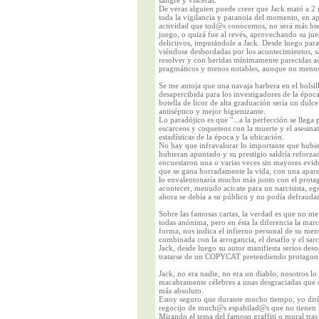
sangre y vísceras.
De veras alguien puede creer que Jack mató a 2 m
toda la vigilancia y paranoia del momento, en ap
actividad que tod@s conocemos, no será más bien
juego, o quizá fue al revés, aprovechando su jueg
delictivos, imputándole a Jack. Desde luego par
viéndose desbordadas por los acontecimientos, sa
resolver y con heridas mínimamente parecidas ac
pragmáticos y menos notables, aunque no menos
Se me antoja que una navaja barbera en el bolsil
desapercibida para los investigadores de la époc
botella de licor de alta graduación sería un dulc
antiséptico y mejor higienizante.
Lo paradójico es que "...a la perfección se llega
escarceos y coqueteos con la muerte y el asesina
estadísticas de la época y la ubicación.
No hay que infravalorar lo importante que hubie
hubieran apuntado y su prestigio saldría reforz
encuestaron una o varias veces sin mayores evide
que se gana horradamente la vida, con una apare
lo envalentonaría mucho más junto con el prota
acontecer, menudo acicate para un narcisista, eg
ahora se debía a su público y no podía defraud
Sobre las famosas cartas, la verdad es que no me
todas anónima, pero en ésta la diferencia la ma
forma, nos indica el infierno personal de su men
combinada con la arrogancia, el desafío y el sarc
Jack, desde luego su autor manifiesta serios de
tratarse de un COPYCAT pretendiendo protagoni
Jack, no era nadie, no era un diablo, nosotros l
macabramente célebres a unas desgraciadas que
más absoluto.
Estoy seguro que durante mucho tiempo, yo dirí
regocijo de much@s espabilad@s que no tienen 
Mirando el tema del famoso graffiti o mural tras