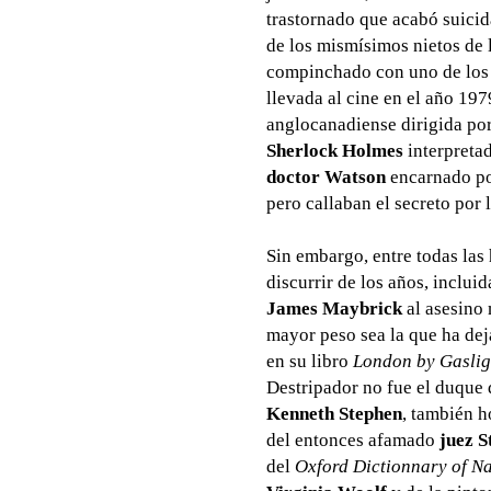
trastornado que acabó suicid
de los mismísimos nietos de 
compinchado con uno de los c
llevada al cine en el año 19
anglocanadiense dirigida po
Sherlock Holmes
interpretad
doctor Watson
encarnado p
pero callaban el secreto por l
Sin embargo, entre todas las
discurrir de los años, inclu
James Maybrick
al asesino 
mayor peso sea la que ha dej
en su libro
London by Gaslig
Destripador no fue el duque
Kenneth Stephen
, también h
del entonces afamado
juez S
del
Oxford Dictionnary of N