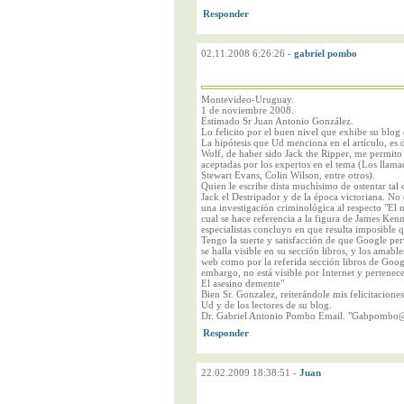
02.11.2008 6:26:26
-
gabriel pombo
Montevideo-Uruguay.
1 de noviembre 2008.
Estimado Sr Juan Antonio González.
Lo felicito por el buen nivel que exhibe su blog 
La hipótesis que Ud menciona en el artículo, es d
Wolf, de haber sido Jack the Ripper, me permito 
aceptadas por los expertos en el tema (Los llam
Stewart Evans, Colin Wilson, entre otros).
Quien le escribe dista muchísimo de ostentar tal 
Jack el Destripador y de la época victoriana. No
una investigación criminológica al respecto "El 
cual se hace referencia a la figura de James Ken
especialistas concluyo en que resulta imposible 
Tengo la suerte y satisfacción de que Google perm
se halla visible en su sección libros, y los amabl
web como por la referida sección libros de Goog
embargo, no está visible por Internet y pertenece 
El asesino demente"
Bien Sr. Gonzalez, reiterándole mis felicitacion
Ud y de los lectores de su blog.
Dr. Gabriel Antonio Pombo Email. "Gabpombo
22.02.2009 18:38:51
-
Juan