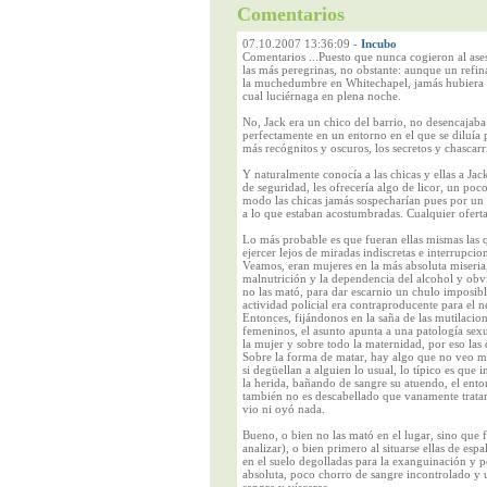
Comentarios
07.10.2007 13:36:09
-
Incubo
Comentarios ...Puesto que nunca cogieron al ases
las más peregrinas, no obstante: aunque un refi
la muchedumbre en Whitechapel, jamás hubiera p
cual luciérnaga en plena noche.
No, Jack era un chico del barrio, no desencajaba
perfectamente en un entorno en el que se diluía po
más recógnitos y oscuros, los secretos y chascarri
Y naturalmente conocía a las chicas y ellas a Jac
de seguridad, les ofrecería algo de licor, un po
modo las chicas jamás sospecharían pues por un l
a lo que estaban acostumbradas. Cualquier oferta 
Lo más probable es que fueran ellas mismas las q
ejercer lejos de miradas indiscretas e interrupcio
Veamos, eran mujeres en la más absoluta miseria, 
malnutrición y la dependencia del alcohol y obvi
no las mató, para dar escarnio un chulo imposible
actividad policial era contraproducente para el n
Entonces, fijándonos en la saña de las mutilacion
femeninos, el asunto apunta a una patología sexua
la mujer y sobre todo la maternidad, por eso las
Sobre la forma de matar, hay algo que no veo muy
si degüellan a alguien lo usual, lo típico es que
la herida, bañando de sangre su atuendo, el entor
también no es descabellado que vanamente tratar
vio ni oyó nada.
Bueno, o bien no las mató en el lugar, sino que 
analizar), o bien primero al situarse ellas de esp
en el suelo degolladas para la exanguinación y p
absoluta, poco chorro de sangre incontrolado y 