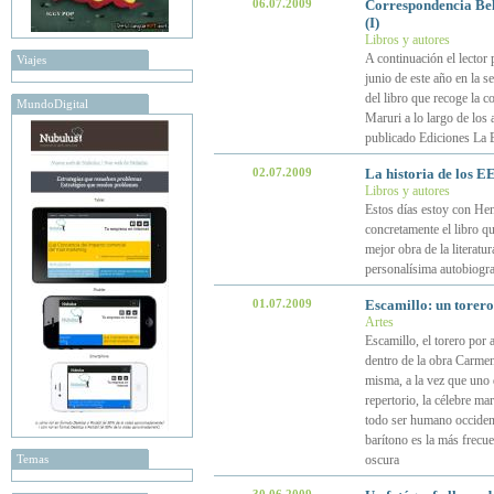
06.07.2009
Correspondencia Bel
(I)
Libros y autores
A continuación el lector 
Viajes
junio de este año en la se
del libro que recoge la 
MundoDigital
Maruri a lo largo de los
publicado Ediciones La 
02.07.2009
La historia de los 
Libros y autores
Estos días estoy con He
concretamente el libro q
mejor obra de la literat
personalísima autobiogra
01.07.2009
Escamillo: un torero
Artes
Escamillo, el torero por 
dentro de la obra Carmen
misma, a la vez que uno 
repertorio, la célebre mar
todo ser humano occidenta
barítono es la más frecu
Temas
oscura