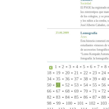
Sociedad
El PSOE ha registrado en
los estereotipos que man
de los colegios, y se pro
y los niños a la comba, 
José Alberto Cabañes, ce
23.06.2009
Lomografía
Artes
Esta historia comenzó en
estudiantes vieneses de v
de accesorios fotográfic
“Lomo Kompakt Automat”
fotografía: la lomografía
-
-
-
-
-
-
-
1
2
3
4
5
6
7
8
-
-
-
-
-
-
18
19
20
21
22
23
24
-
-
-
-
-
-
34
35
36
37
38
39
40
-
-
-
-
-
-
50
51
52
53
54
55
56
-
-
-
-
-
-
66
67
68
69
70
71
72
-
-
-
-
-
-
82
83
84
85
86
87
88
-
-
-
-
-
98
99
100
101
102
103