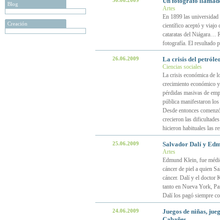
30.06.2009
Un fotógrafo llamad
Blog
Artes
En 1899 las universidad 
Creación
científico aceptó y viaj
cataratas del Niágara… R
fotografía. El resultado
26.06.2009
La crisis del petróle
Ciencias sociales
La crisis económica de l
crecimiento económico y e
pérdidas masivas de emple
pública manifestaron los
Desde entonces comenzó a
crecieron las dificultad
hicieron habituales las re
25.06.2009
Salvador Dalí y Edmu
Artes
Edmund Klein, fue médico
cáncer de piel a quien S
cáncer. Dalí y el doctor 
tanto en Nueva York, Par
Dalí los pagó siempre c
24.06.2009
Juegos de niñas, jueg
Cabañes