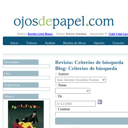
Director:
Rogelio López Blanco
Editora:
Dolores Sanahuja
Responsable TI:
Vidal Vidal Gar
Inicio
Tribuna
Análisis
Reseñas de libros
Opinión
Creación
Revista: Criterios de búsqueda
Novedades
Blog: Criterios de búsqueda
Cine
Autores
Sugerencias
Temas
De
Música
Contiene