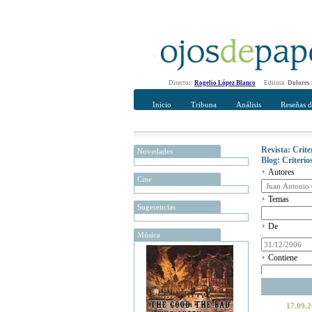
Director:
Rogelio López Blanco
Editora:
Dolores
Inicio
Tribuna
Análisis
Reseñas d
Revista: Crit
Novedades
Blog: Criteri
Autores
Cine
Temas
Sugerencias
De
Música
Contiene
17.09.