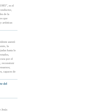
1985”, es el
 conductor,
es de la
ños que
 artísticas
idente asentó
ento, la
iadas hasta lo
rotados,
cura por el
, reconstruir
ensarnos;
es, capaces de
te del
e Jesús