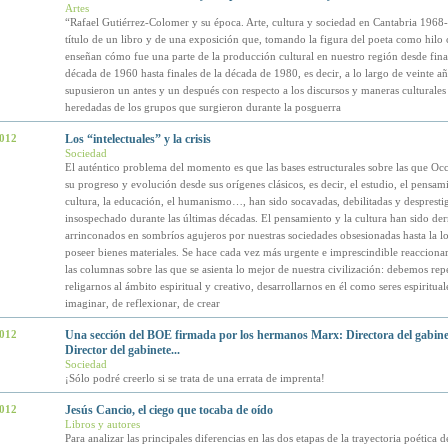
Artes
“Rafael Gutiérrez-Colomer y su época. Arte, cultura y sociedad en Cantabria 1968-
título de un libro y de una exposición que, tomando la figura del poeta como hilo
enseñan cómo fue una parte de la producción cultural en nuestro región desde final
década de 1960 hasta finales de la década de 1980, es decir, a lo largo de veinte a
supusieron un antes y un después con respecto a los discursos y maneras culturales y
heredadas de los grupos que surgieron durante la posguerra
2012
Los “intelectuales” y la crisis
Sociedad
El auténtico problema del momento es que las bases estructurales sobre las que Occ
su progreso y evolución desde sus orígenes clásicos, es decir, el estudio, el pensami
cultura, la educación, el humanismo…, han sido socavadas, debilitadas y desprestig
insospechado durante las últimas décadas. El pensamiento y la cultura han sido der
arrinconados en sombríos agujeros por nuestras sociedades obsesionadas hasta la lo
poseer bienes materiales. Se hace cada vez más urgente e imprescindible reaccionar
las columnas sobre las que se asienta lo mejor de nuestra civilización: debemos rep
religarnos al ámbito espiritual y creativo, desarrollarnos en él como seres espiritual
imaginar, de reflexionar, de crear
2012
Una sección del BOE firmada por los hermanos Marx: Directora del gabine
Director del gabinete...
Sociedad
¡Sólo podré creerlo si se trata de una errata de imprenta!
2012
Jesús Cancio, el ciego que tocaba de oído
Libros y autores
Para analizar las principales diferencias en las dos etapas de la trayectoria poética d