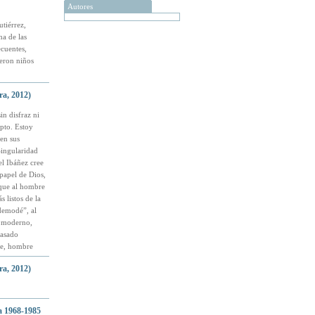
Autores
tiérrez,
na de las
cuentes,
ueron niños
ra, 2012)
in disfraz ni
epto. Estoy
en sus
Singularidad
el Ibáñez cree
papel de Dios,
n que al hombre
 listos de la
demodé”, al
o moderno,
casado
re, hombre
ra, 2012)
a 1968-1985