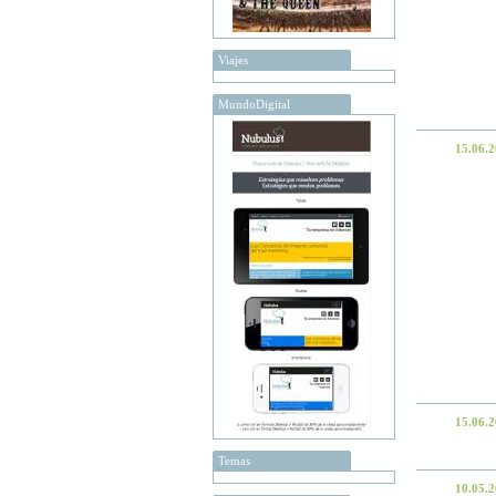
Viajes
MundoDigital
15.06.
15.06.
Temas
10.05.