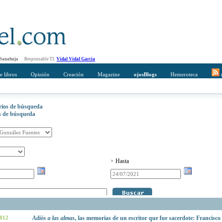
 Sanahuja
Responsable TI:
Vidal Vidal Garcia
e libros
Opinión
Creación
Magazine
ojosBlogs
Hemeroteca
r
erios de búsqueda
os de búsqueda
Hasta
2012
Adiós a las almas
, las memorias de un escritor que fue sacerdote: Francisco