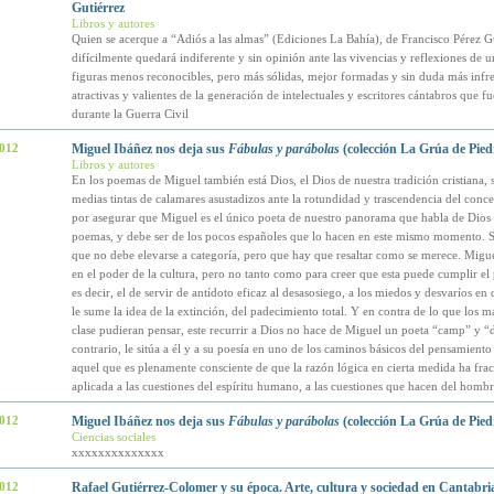
Gutiérrez
Libros y autores
Quien se acerque a “Adiós a las almas” (Ediciones La Bahía), de Francisco Pérez Gu
difícilmente quedará indiferente y sin opinión ante las vivencias y reflexiones de u
figuras menos reconocibles, pero más sólidas, mejor formadas y sin duda más infre
atractivas y valientes de la generación de intelectuales y escritores cántabros que f
durante la Guerra Civil
2012
Miguel Ibáñez nos deja sus
Fábulas y parábolas
(colección La Grúa de Pied
Libros y autores
En los poemas de Miguel también está Dios, el Dios de nuestra tradición cristiana, s
medias tintas de calamares asustadizos ante la rotundidad y trascendencia del conc
por asegurar que Miguel es el único poeta de nuestro panorama que habla de Dios 
poemas, y debe ser de los pocos españoles que lo hacen en este mismo momento. 
que no debe elevarse a categoría, pero que hay que resaltar como se merece. Migu
en el poder de la cultura, pero no tanto como para creer que esta puede cumplir el 
es decir, el de servir de antídoto eficaz al desasosiego, a los miedos y desvaríos e
le sume la idea de la extinción, del padecimiento total. Y en contra de lo que los más
clase pudieran pensar, este recurrir a Dios no hace de Miguel un poeta “camp” y “
contrario, le sitúa a él y a su poesía en uno de los caminos básicos del pensamient
aquel que es plenamente consciente de que la razón lógica en cierta medida ha fra
aplicada a las cuestiones del espíritu humano, a las cuestiones que hacen del homb
2012
Miguel Ibáñez nos deja sus
Fábulas y parábolas
(colección La Grúa de Pied
Ciencias sociales
xxxxxxxxxxxxxx
2012
Rafael Gutiérrez-Colomer y su época. Arte, cultura y sociedad en Cantabri