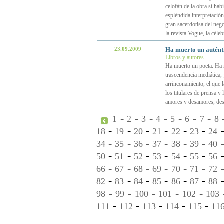
celofán de la obra sí hab
espléndida interpretación
gran sacerdotisa del neg
la revista Vogue, la céle
23.09.2009
Ha muerto un autént
Libros y autores
Ha muerto un poeta. Ha 
trascendencia mediática, 
arrinconamiento, el que 
los titulares de prensa y
amores y desamores, desf
-
-
-
-
-
-
-
1
2
3
4
5
6
7
8
-
-
-
-
-
-
18
19
20
21
22
23
24
-
-
-
-
-
-
34
35
36
37
38
39
40
-
-
-
-
-
-
50
51
52
53
54
55
56
-
-
-
-
-
-
66
67
68
69
70
71
72
-
-
-
-
-
-
82
83
84
85
86
87
88
-
-
-
-
-
98
99
100
101
102
103
-
-
-
-
-
111
112
113
114
115
11