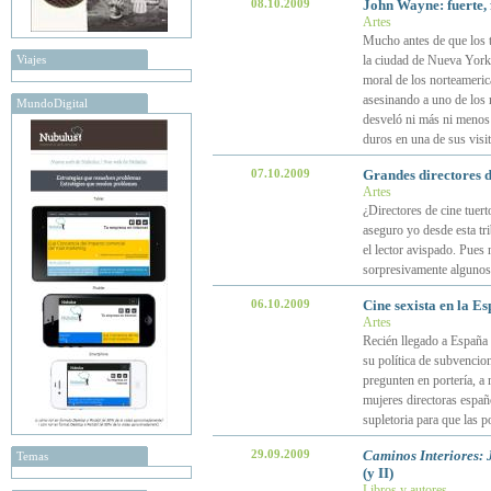
08.10.2009
John Wayne: fuerte, 
Artes
Mucho antes de que los t
Viajes
la ciudad de Nueva York,
moral de los norteameric
asesinando a uno de los 
MundoDigital
desveló ni más ni menos 
duros en una de sus vis
07.10.2009
Grandes directores d
Artes
¿Directores de cine tuert
aseguro yo desde esta tr
el lector avispado. Pues 
sorpresivamente alguno
06.10.2009
Cine sexista en la E
Artes
Recién llegado a España 
su política de subvencio
pregunten en portería, a 
mujeres directoras españ
supletoria para que las p
29.09.2009
Caminos Interiores:
Temas
(y II)
Libros y autores