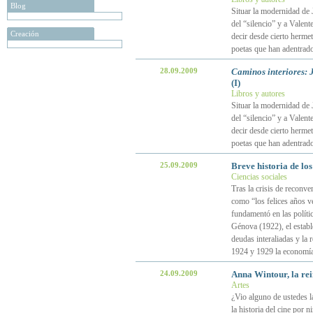
Blog
Situar la modernidad de 
del “silencio” y a Valent
Creación
decir desde cierto hermet
poetas que han adentrado
28.09.2009
Caminos interiores:
(I)
Libros y autores
Situar la modernidad de 
del “silencio” y a Valent
decir desde cierto hermet
poetas que han adentrado
25.09.2009
Breve historia de lo
Ciencias sociales
Tras la crisis de reconv
como “los felices años v
fundamentó en las políti
Génova (1922), el establ
deudas interaliadas y la 
1924 y 1929 la economía
24.09.2009
Anna Wintour, la re
Artes
¿Vio alguno de ustedes la
la historia del cine por 