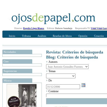
Director:
Rogelio López Blanco
Editora:
Dolores Sanahuja
Responsable TI:
Vidal Vidal Gar
Inicio
Tribuna
Análisis
Reseñas de libros
Opinión
Creación
Revista: Criterios de búsqueda
Novedades
Blog: Criterios de búsqueda
Cine
Autores
Sugerencias
Temas
De
Música
Contiene