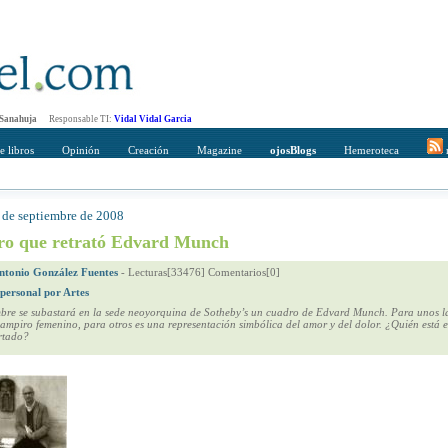
 Sanahuja
Responsable TI:
Vidal Vidal Garcia
e libros
Opinión
Creación
Magazine
ojosBlogs
Hemeroteca
r
4 de septiembre de 2008
mpleto
Direccción de correo del destinatario
ro que retrató Edvard Munch
ntonio González Fuentes
-
Lecturas[33476] Comentarios[0]
 personal por Artes
bre se subastará en la sede neoyorquina de Sotheby’s un cuadro de Edvard Munch. Para unos la
vampiro femenino, para otros es una representación simbólica del amor y del dolor. ¿Quién está 
rtado?