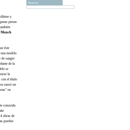
Autores
 último y
lgunas piezas
 también
 Munch
.
ue éste
 a una modelo
e de sangre
elante de la
delo se
riese la
con el título
ura causó un
stas” en
nte conocida
ala
 4 obras de
ras pueden