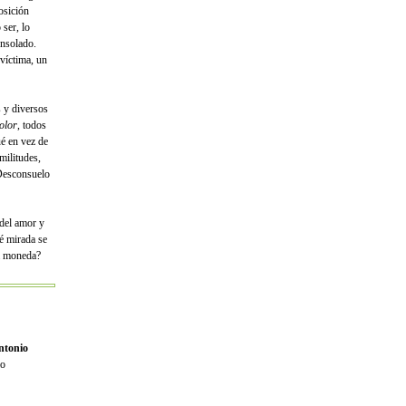
osición
 ser, lo
onsolado.
 víctima, un
s y diversos
olor
, todos
é en vez de
militudes,
Desconsuelo
del amor y
é mirada se
ma moneda?
ntonio
mo