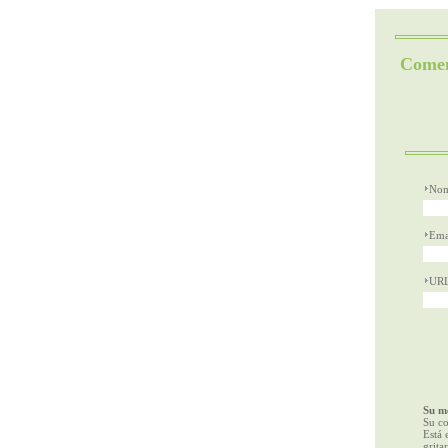
Comen
Nom
Ema
UR
Su me
Su co
Está 
gritar