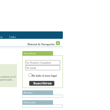
ss
Links
Historial de Navegación
Suscribirse
He leido el texto legal
 pintura es el
equivocado,
Reseñas
Publicidad