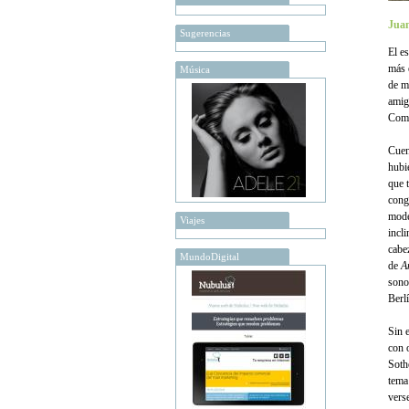
Juan
Sugerencias
El e
más 
Música
de m
amig
Como
Cuen
hubi
que 
conge
mode
Viajes
incl
cabe
MundoDigital
de
A
sono
Berl
Sin 
con 
Soth
tema
vers