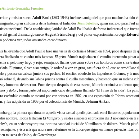
 Antonio González Fuentes
scritor y músico sueco
Adolf Paul
(1863-1943) fue buen amigo del que para muchos ha sido el
enigmático gran sinfonista de la historia, el finlandés
Jean Sibelius
, quien escribió para Paul a
úsica incidental. De la notable singularidad de Adolf Paul habla de forma indirecta el que fuera
o del genial dramaturgo sueco
August Strindberg
y del pintor expresionista noruego
Edvard
 podemos ver, todas amistades escandinavas.
ta la leyenda que Adolf Paul le hizo una visita de cortesía a Munch en 1894, poco después de q
era finalizado su cuadro más famoso,
El grito
. Munch trajinaba en el estudio intentando pintar
tenía el pelo muy largo y rojo, semejando llamas que caían sobre sus hombros como si se tratas
lada. El pintor, al ver a su amigo, le ordenó a voz en grito, casi fuera de sí, que se arrodillase d
lo y posase su cabeza junto a sus pechos. El escritor obedeció las imperiosas órdenes, y la mo
inó sobre él, dejando sus labios prietos contra el cuello masculino, y haciendo que su melena cub
za y hombros del escritor. Poco tiempo después de esta escena, Munch terminaba un lienzo que, 
mor y dolor
, forma parte del importante ciclo de pinturas llamado “El Friso de la vida”. La pint
ro escándalo cuando se mostró por vez primera en 1902, en una exposición de “obras secesioni
ín, y fue adquirida en 1903 por el coleccionista de Munich,
Johann Anker
.
embargo, la pintura que durante aquella visita casual quedó plasmada en el lienzo es popularme
otro nombre. Todos la llaman
El Vampiro
, y saldrá a subasta el próximo día 3 noviembre en la s
eby’s, en su sede neoyorquina, por una cantidad inicial de 30 millones de dólares. Munch pintó
 semejante, y ésta a la que ahora nos referimos es la única que sigue en manos privadas. Las ot
e en museos de Oslo y de Gotemburgo.