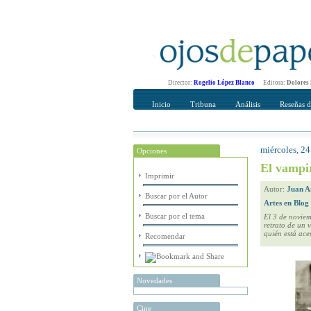
Director:
Rogelio López Blanco
Editora:
Dolores
Inicio
Tribuna
Análisis
Reseñas d
miércoles, 2
Opciones
Recomendar
Su nombre Co
El vampi
Imprimir
Autor:
Juan A
Buscar por el Autor
Artes en Blog
Buscar por el tema
El 3 de noviem
retrato de un 
quién está ace
Recomendar
Novedades
Cine