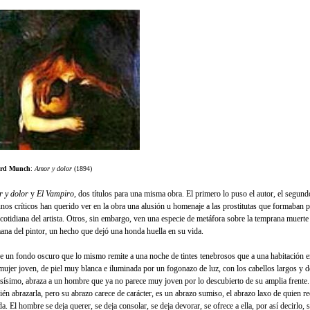
rd Munch
:
Amor y dolor
(1894)
 y dolor
y
El Vampiro
, dos títulos para una misma obra. El primero lo puso el autor, el segundo
nos críticos han querido ver en la obra una alusión u homenaje a las prostitutas que formaban pa
 cotidiana del artista. Otros, sin embargo, ven una especie de metáfora sobre la temprana muerte 
ana del pintor, un hecho que dejó una honda huella en su vida.
e un fondo oscuro que lo mismo remite a una noche de tintes tenebrosos que a una habitación 
mujer joven, de piel muy blanca e iluminada por un fogonazo de luz, con los cabellos largos y d
nsísimo, abraza a un hombre que ya no parece muy joven por lo descubierto de su amplia frente.
ién abrazarla, pero su abrazo carece de carácter, es un abrazo sumiso, el abrazo laxo de quien re
a. El hombre se deja querer, se deja consolar, se deja devorar, se ofrece a ella, por así decirlo, 