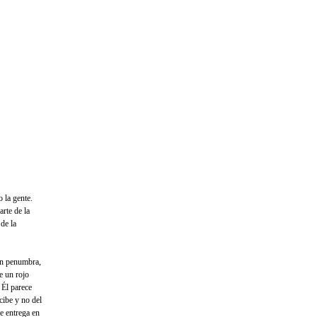
 la gente.
rte de la
de la
en penumbra,
e un rojo
 Él parece
cibe y no del
se entrega en