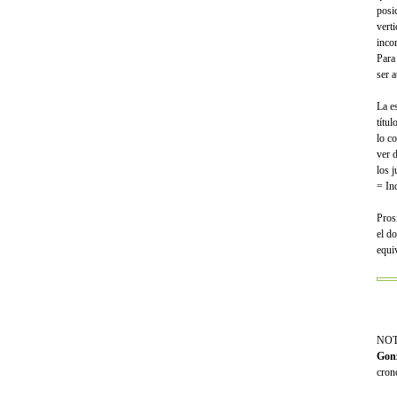
posi
verti
incor
Para
ser a
La e
títu
lo c
ver 
los 
= In
Pros
el d
equi
NOTA
Gonz
cron