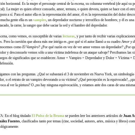
ción horizontal. Es la mujer el personaje central de la escena, su columna vertebral (de aquí su p
cal). La mujer es quien ofrece consuelo, amor, ternura, o quien devora, quien se hace con el otro
pora a sí. Para el autor ella es la representación del amor, él es la representación del dolor desc
 mucha gente ella es un
vampiro
, un depredador nocturno y terrorífico de hombres; y él es una
tacado, la carne, la sangre que debe saciar la sed y el hambre del depredador.
scena, como vemos, es susceptible de varias
lecturas
, y por tanto de recibir varias explicacione
los. Pero la cuestión que ahora más me intriga es ¿por qué si el autor llamó a su cuadro
Amor y d
onocemos como
El Vampiro
? ¿Por qué razón en vez de ver amor vemos un depredador? ¿Por qu
dolor y desconsuelo vemos sólo a una víctima indefensa de un ataque salvaje? Percibamos las si
juegos de significados que se establecen: Amor = Vampiro = Depredador y Dolor = Víctima = 
defensión.
igamos con las preguntas. ¿Qué se subastará el 3 de noviembre en Nueva York, un simbología 
olor, o el retrato de un vampiro devorando a su víctima? ¿Qué percepción es la equivocada?, ¿qu
voca al ver la pintura? O ¿no hay ninguna equivocación, y estamos ante dos caras de una mis
: En el blog titulado
El Pulso de la Bruma
se pueden leer los anteriores artículos de
Juan A
ález Fuentes
, clasificados tanto por temas (cine, sociedad, autores, artes, música y libros) co
ológicamente.