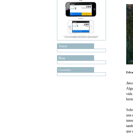
Temas
Blog
Creación
Edva
Amor
Algu
vida
herm
Sobr
una 
inte
tamb
que d