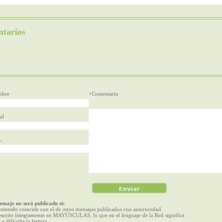
tarios
bre
Comentario
il
L
nsaje no será publicado si:
ntenido coincide con el de otros mensajes publicados con anterioridad.
escrito íntegramente en MAYÚSCULAS, lo que en el lenguaje de la Red significa
 y dificulta la lectura.