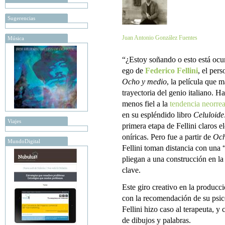
Sugerencias
Juan Antonio González Fuentes
Música
“¿Estoy soñando o esto está ocur
ego de
Federico Fellini
, el per
Ocho y medio
, la película que 
trayectoria del genio italiano. H
menos fiel a la
tendencia neorrea
en su espléndido libro
Celuloide
Viajes
primera etapa de Fellini claros 
oníricas. Pero fue a partir de
Och
MundoDigital
Fellini toman distancia con una “
pliegan a una construcción en la 
clave.
Este giro creativo en la producci
con la recomendación de su psic
Fellini hizo caso al terapeuta, 
de dibujos y palabras.