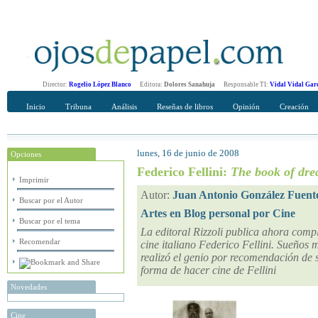
Director:
Rogelio López Blanco
Editora:
Dolores Sanahuja
Responsable TI:
Vidal Vidal Gar
Inicio
Tribuna
Análisis
Reseñas de libros
Opinión
Creación
lunes, 16 de junio de 2008
Opciones
Recomendar
Su nombre Completo
Federico Fellini:
The book of dr
Imprimir
Autor:
Juan Antonio González Fuent
Buscar por el Autor
Artes en Blog personal por Cine
Buscar por el tema
La editoral Rizzoli publica ahora compl
Recomendar
cine italiano Federico Fellini. Sueños m
realizó el genio por recomendación de 
forma de hacer cine de Fellini
Novedades
Cine