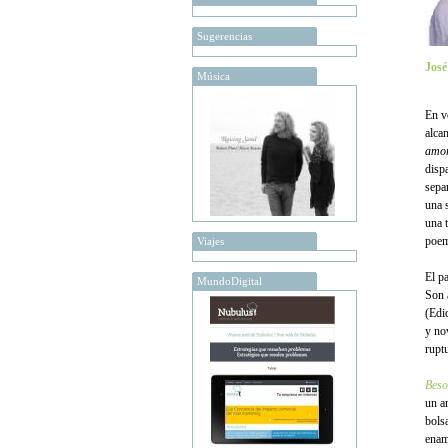
Sugerencias
Jos
Música
En v
alca
amor
disp
sepa
una 
una 
poem
Viajes
El p
MundoDigital
Son 
(Edi
y no
ruptu
Beso
un a
bols
enam