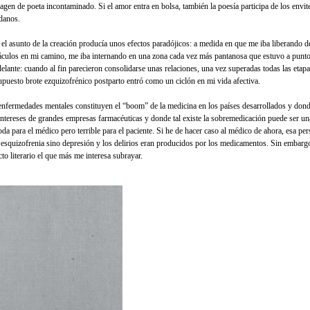
magen de poeta incontaminado. Si el amor entra en bolsa, también la poesía participa de los envit
danos.
 el asunto de la creación producía unos efectos paradójicos: a medida en que me iba liberando d
áculos en mi camino, me iba internando en una zona cada vez más pantanosa que estuvo a punto
delante: cuando al fin parecieron consolidarse unas relaciones, una vez superadas todas las etapa
upuesto brote ezquizofrénico postparto entró como un ciclón en mi vida afectiva.
enfermedades mentales constituyen el “boom” de la medicina en los países desarrollados y don
intereses de grandes empresas farmacéuticas y donde tal existe la sobremedicación puede ser un
da para el médico pero terrible para el paciente. Si he de hacer caso al médico de ahora, esa pe
 esquizofrenia sino depresión y los delirios eran producidos por los medicamentos. Sin embargo
to literario el que más me interesa subrayar.