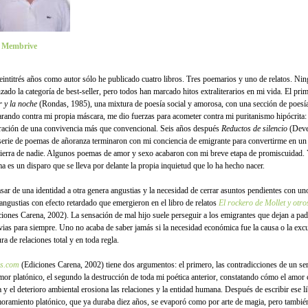
é Membrive
eintitrés años como autor sólo he publicado cuatro libros. Tres poemarios y uno de relatos. Ni
nzado la categoría de best-seller, pero todos han marcado hitos extraliterarios en mi vida. El pr
 y la noche
(Rondas, 1985), una mixtura de poesía social y amorosa, con una sección de poesía
arando contra mi propia máscara, me dio fuerzas para acometer contra mi puritanismo hipócrita: 
ración de una convivencia más que convencional. Seis años después
Reductos de silencio
(Deve
serie de poemas de añoranza terminaron con mi conciencia de emigrante para convertirme en un 
tierra de nadie. Algunos poemas de amor y sexo acabaron con mi breve etapa de promiscuidad. 
a es un disparo que se lleva por delante la propia inquietud que lo ha hecho nacer.
asar de una identidad a otra genera angustias y la necesidad de cerrar asuntos pendientes con u
angustias con efecto retardado que emergieron en el libro de relatos
El rockero de Mollet y otro
ciones Carena, 2002). La sensación de mal hijo suele perseguir a los emigrantes que dejan a pad
vias para siempre. Uno no acaba de saber jamás si la necesidad económica fue la causa o la exc
ra de relaciones total y en toda regla.
s.com
(Ediciones Carena, 2002) tiene dos argumentos: el primero, las contradicciones de un se
mor platónico, el segundo la destrucción de toda mi poética anterior, constatando cómo el amor 
a y el deterioro ambiental erosiona las relaciones y la entidad humana. Después de escribir ese l
oramiento platónico, que ya duraba diez años, se evaporó como por arte de magia, pero tambié