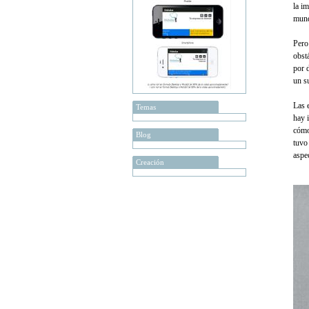
la i
mun
Pero
obst
por 
un s
Las 
Temas
hay 
cómo
Blog
tuvo
aspec
Creación