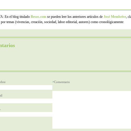
: En el blog titulado
Besos.com
se pueden leer los anteriores artículos de
José Membrive
, c
o por temas (vivencias, creación, sociedad, labor editorial, autores) como cronológicamente.
tarios
bre
Comentario
il
L