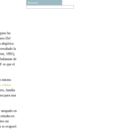
Autores
nguno ha
imero
Del
 alegórica
resultado la
nir, 1991),
habitante de
Y es que el
no mismo.
s relatos
res, familia
usa para una
r atrapado en
cotizaba en
ibro mi
n se evaporó