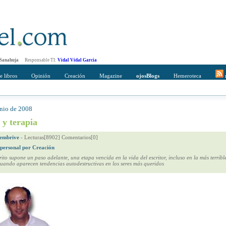
 Sanahuja
Responsable TI:
Vidal Vidal Garcia
e libros
Opinión
Creación
Magazine
ojosBlogs
Hemeroteca
r
unio de 2008
mpleto
Direccción de correo del destinatario
 y terapia
embrive
-
Lecturas[8902] Comentarios[0]
 personal por Creación
rito supone un paso adelante, una etapa vencida en la vida del escritor, incluso en la más terribl
cuando aparecen tendencias autodestructivas en los seres más queridos