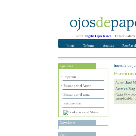
Director:
Rogelio López Blanco
Editora:
Dolores
Inicio
Tribuna
Análisis
Reseñas d
lunes, 2 de j
Opciones
Recomendar
Su nombre Co
Escritura
Imprimir
Autor:
José M
Buscar por el Autor
Artes en Blog
Buscar por el tema
Cada libro esc
inexplicable: 
Recomendar
Novedades
Cine