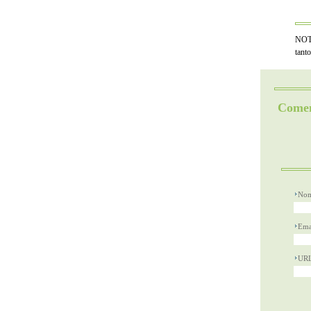
NOTA
tant
Comen
Nom
Ema
UR