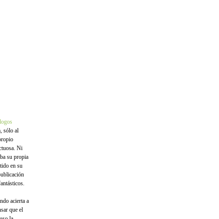
logos
, sólo al
propio
ctuosa. Ni
ba su propia
tido en su
publicación
antásticos.
ndo acierta a
sar que el
uso la