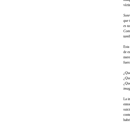
víct
Sonrí
que 
es t
Como
tamb
Esta
de e
mere
fuer
¿Qué
¿Qui
¿Qué
imag
La i
ento
suic
cont
habr