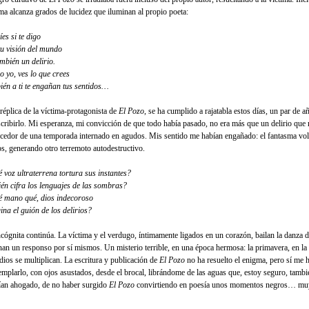
ima alcanza grados de lucidez que iluminan al propio poeta:
es si te digo
tu visión del mundo
ambién un delirio.
 yo, ves lo que crees
ién a ti te engañan tus sentidos…
 réplica de la víctima-protagonista de
El Pozo
, se ha cumplido a rajatabla estos días, un par de 
scribirlo. Mi esperanza, mi convicción de que todo había pasado, no era más que un delirio que 
cedor de una temporada internado en agudos. Mis sentido me habían engañado: el fantasma vol
os, generando otro terremoto autodestructivo.
 voz ultraterrena tortura sus instantes?
én cifra los lenguajes de las sombras?
 mano qué, dios indecoroso
ina el guión de los delirios?
ncógnita continúa. La víctima y el verdugo, íntimamente ligados en un corazón, bailan la danza d
nan un responso por sí mismos. Un misterio terrible, en una época hermosa: la primavera, en la
idios se multiplican. La escritura y publicación de
El Pozo
no ha resuelto el enigma, pero sí me 
emplarlo, con ojos asustados, desde el brocal, librándome de las aguas que, estoy seguro, tamb
ían ahogado, de no haber surgido
El Pozo
convirtiendo en poesía unos momentos negros… mu