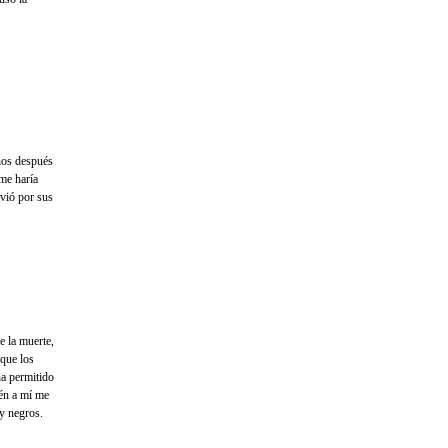
años después
me haría
vió por sus
e la muerte,
 que los
ha permitido
ién a mí me
y negros.