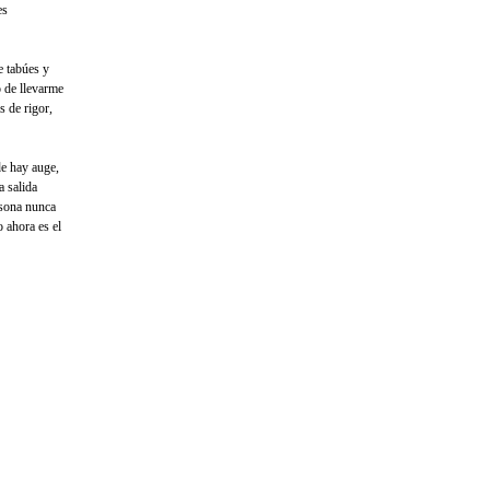
es
e tabúes y
 de llevarme
s de rigor,
de hay auge,
a salida
rsona nunca
 ahora es el