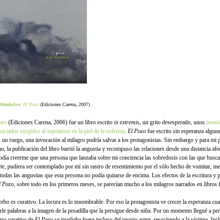
 Membrive
:
El Pozo
(Ediciones Carena, 2007)
ozo
(Ediciones Carena, 2006) fue un libro escrito
in extremis
, un grito desesperado, unos
monó
uiciados surgidos al injertarme en la piel de la enferma
.
El Pozo
fue escrito sin esperanza alguna
l, un ruego, una invocación al milagro podría salvar a los protagonistas. Sin embargo y para mi 
o, la publicación del libro barrió la angustia y recompuso las relaciones desde una distancia afe
odía creerme que una persona que lanzaba sobre mi conciencia las sobredosis con las que busca
te, pudiera ser contemplado por mí sin rastro de resentimiento por el sólo hecho de vomitar, me
, todas las angustias que esta persona no podía quitarse de encima. Los efectos de la escritura y 
l Pozo
, sobre todo en los primeros meses, se parecían mucho a los milagros narrados en libros f
erbo es curativo. La locura es lo innombrable. Por eso la protagonista ve crecer la esperanza cua
rle palabras a la imagen de la pesadilla que la persigue desde niña. Por un momento llegué a pen
gro curativo de
El Pozo
se irradiaba fuera incluso del propio autor, resucitando a la víctima. Incl