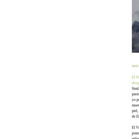
José
El P
desq
fina
pasm
yo p
muer
piel
de
E
El V
pone
mila