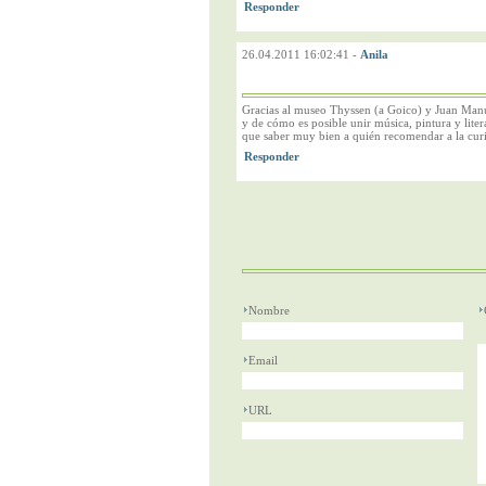
26.04.2011 16:02:41
-
Anila
Gracias al museo Thyssen (a Goico) y Juan Manue
y de cómo es posible unir música, pintura y liter
que saber muy bien a quién recomendar a la curi
Nombre
Email
URL