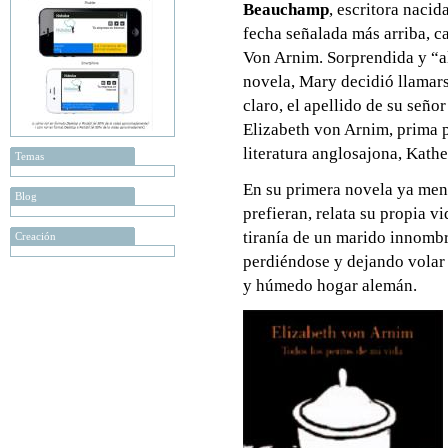
Beauchamp
, escritora nacid
fecha señalada más arriba, c
Von Arnim. Sorprendida y “a
novela, Mary decidió llamars
claro, el apellido de su seño
Elizabeth von Arnim, prima p
literatura anglosajona, Kath
Temas
En su primera novela ya men
Blog
prefieran, relata su propia v
tiranía de un marido innombr
Creación
perdiéndose y dejando volar 
y húmedo hogar alemán.