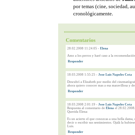
por temas (cine, sociedad, au
cronológicamente.
Comentarios
28.02.2008 11:24:05
-
Elena
Amo a los perros y haré caso a la recomendación.
18.03.2008 1:55:25
-
Jose Luis Napoles Cota
Descubrì a Elizabeth por medio del cinematògraf
ahora quiero conocer mas a esa maravillosa y d
18.03.2008 2:01:19
-
Jose Luis Napoles Cota
Respuesta al comentario de
Elena
el 28.02.2008
Querida Elena:
Es un acierto el que conozcas a una bella dama,
decir o escribir sus sentimientos. Ojalà la hubi
Luis.