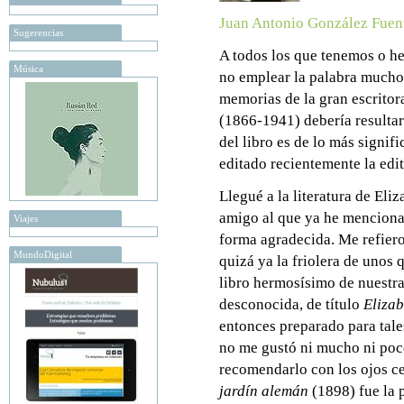
Juan Antonio González Fuen
Sugerencias
A todos los que tenemos o h
Música
no emplear la palabra mucho 
memorias de la gran escritor
(1866-1941) debería resultar
del libro es de lo más signif
editado recientemente la edi
Llegué a la literatura de Eli
amigo al que ya he menciona
Viajes
forma agradecida. Me refier
MundoDigital
quizá ya la friolera de unos 
libro hermosísimo de nuestra
desconocida, de título
Elizab
entonces preparado para tales
no me gustó ni mucho ni poco
recomendarlo con los ojos ce
jardín alemán
(1898) fue la 