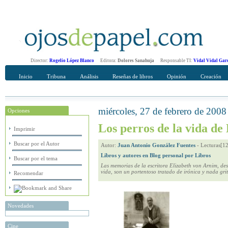
Director:
Rogelio López Blanco
Editora:
Dolores Sanahuja
Responsable TI:
Vidal Vidal Gar
Inicio
Tribuna
Análisis
Reseñas de libros
Opinión
Creación
miércoles, 27 de febrero de 2008
Opciones
Recomendar
Su nombre Completo
Los perros de la vida de
Imprimir
Buscar por el Autor
Autor:
Juan Antonio González Fuentes
-
Lecturas[1
Libros y autores en Blog personal por Libros
Buscar por el tema
Las memorias de la escritora Elizabeth von Arnim, desa
vida, son un portentoso tratado de irónica y nada gr
Recomendar
Novedades
Cine