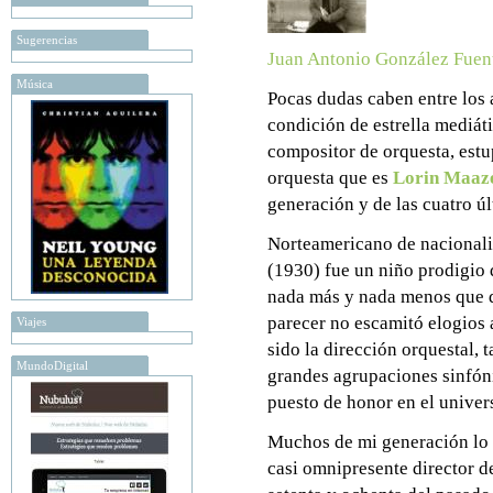
Sugerencias
Juan Antonio González Fuen
Música
Pocas dudas caben entre los 
condición de estrella mediát
compositor de orquesta, estu
orquesta que es
Lorin Maaz
generación y de las cuatro ú
Norteamericano de nacionali
(1930) fue un niño prodigio d
nada más y nada menos que 
parecer no escamitó elogios a
Viajes
sido la dirección orquestal, 
MundoDigital
grandes agrupaciones sinfón
puesto de honor en el univers
Muchos de mi generación lo 
casi omnipresente director d