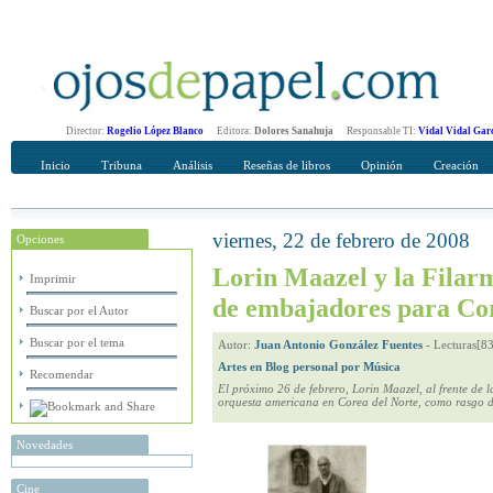
Director:
Rogelio López Blanco
Editora:
Dolores Sanahuja
Responsable TI:
Vidal Vidal Gar
Inicio
Tribuna
Análisis
Reseñas de libros
Opinión
Creación
viernes, 22 de febrero de 2008
Opciones
Recomendar
Su nombre Completo
Lorin Maazel y la Filar
Imprimir
de embajadores para Cor
Buscar por el Autor
Buscar por el tema
Autor:
Juan Antonio González Fuentes
-
Lecturas[8
Artes en Blog personal por Música
Recomendar
El próximo 26 de febrero, Lorin Maazel, al frente de 
orquesta americana en Corea del Norte, como rasgo 
Novedades
Cine