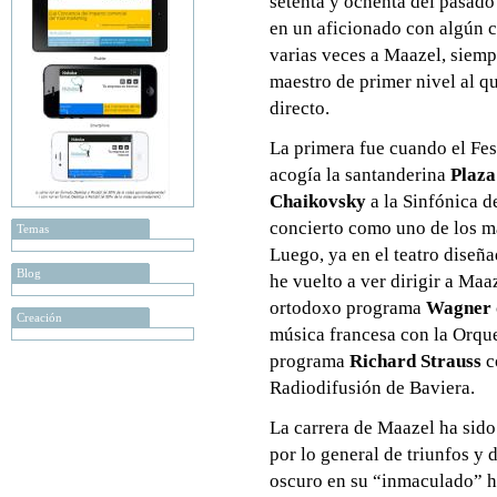
setenta y ochenta del pasado
en un aficionado con algún cr
varias veces a Maazel, siempr
maestro de primer nivel al qu
directo.
La primera fue cuando el Fes
acogía la santanderina
Plaza
Chaikovsky
a la Sinfónica d
concierto como uno de los m
Temas
Luego, ya en el teatro diseñ
Blog
he vuelto a ver dirigir a Maa
ortodoxo programa
Wagner
Creación
música francesa con la Orque
programa
Richard Strauss
c
Radiodifusión de Baviera.
La carrera de Maazel ha sido 
por lo general de triunfos y 
oscuro en su “inmaculado” h