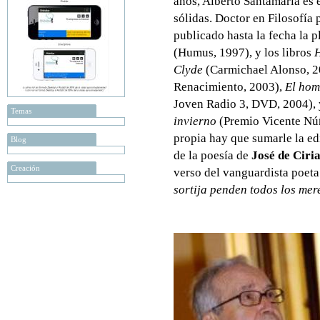
años, Alberto Santamaría es 
sólidas. Doctor en Filosofía
publicado hasta la fecha la 
(Humus, 1997), y los libros
H
Clyde
(Carmichael Alonso, 2
Renacimiento, 2003),
El hom
Joven Radio 3, DVD, 2004),
Temas
invierno
(Premio Vicente Núñ
propia hay que sumarle la ed
Blog
de la poesía de
José de Ciri
Creación
verso del vanguardista poeta
sortija penden todos los me