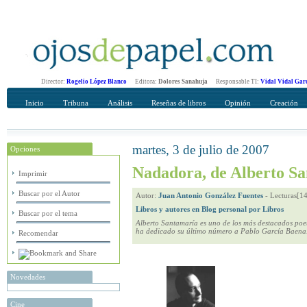
Director:
Rogelio López Blanco
Editora:
Dolores Sanahuja
Responsable TI:
Vidal Vidal Gar
Inicio
Tribuna
Análisis
Reseñas de libros
Opinión
Creación
martes, 3 de julio de 2007
Opciones
Recomendar
Su nombre Completo
Nadadora, de Alberto S
Imprimir
Buscar por el Autor
Autor:
Juan Antonio González Fuentes
-
Lecturas[1
Libros y autores en Blog personal por Libros
Buscar por el tema
Alberto Santamaría es uno de los más destacados poet
ha dedicado su último número a Pablo García Baena
Recomendar
Novedades
Cine