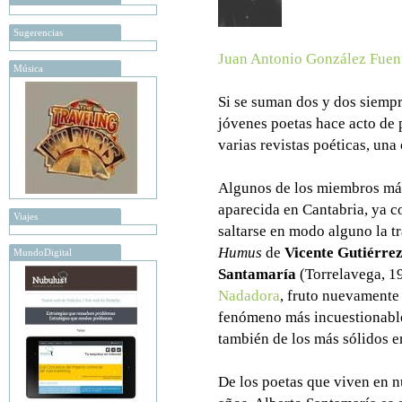
Sugerencias
Juan Antonio González Fuen
Música
Si se suman dos y dos siempr
jóvenes poetas hace acto de 
varias revistas poéticas, una
Algunos de los miembros más
aparecida en Cantabria, ya 
Viajes
saltarse en modo alguno la tr
Humus
de
Vicente Gutiérre
MundoDigital
Santamaría
(Torrelavega, 19
Nadadora
, fruto nuevamente
fenómeno más incuestionable
también de los más sólidos e
De los poetas que viven en n